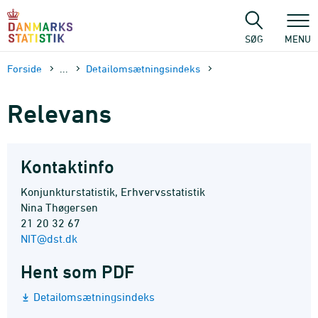
Gå
til
sidens
SØG
MENU
indhold
Forside
...
Detailomsætningsindeks
Relevans
Kontaktinfo
Konjunkturstatistik, Erhvervsstatistik
Nina Thøgersen
21 20 32 67
NIT@dst.dk
Hent som PDF
Detailomsætningsindeks