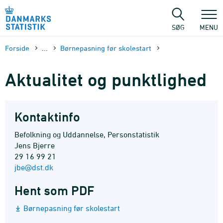
Gå
til
sidens
SØG
MENU
indhold
Forside
...
Børnepasning før skolestart
Aktualitet og punktlighed
Kontaktinfo
Befolkning og Uddannelse, Personstatistik
Jens Bjerre
29 16 99 21
jbe@dst.dk
Hent som PDF
Børnepasning før skolestart