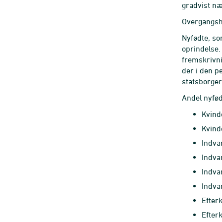
gradvist næ
Overgangsh
Nyfødte, so
oprindelse.
fremskrivn
der i den p
statsborge
Andel nyfød
Kvind
Kvind
Indva
Indva
Indva
Indva
Efter
Efter