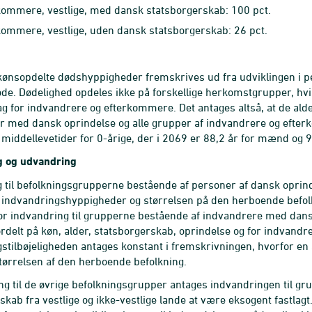
kommere, vestlige, med dansk statsborgerskab: 100 pct.
kommere, vestlige, uden dansk statsborgerskab: 26 pct.
kønsopdelte dødshyppigheder fremskrives ud fra udviklingen i p
de. Dødelighed opdeles ikke på forskellige herkomstgrupper, hv
g for indvandrere og efterkommere. Det antages altså, at de a
er med dansk oprindelse og alle grupper af indvandrere og eft
i middellevetider for 0-årige, der i 2069 er 88,2 år for mænd og 9
g og udvandring
g til befolkningsgrupperne bestående af personer af dansk opr
indvandringshyppigheder og størrelsen på den herboende befolk
r indvandring til grupperne bestående af indvandrere med dans
rdelt på køn, alder, statsborgerskab, oprindelse og for indva
stilbøjeligheden antages konstant i fremskrivningen, hvorfor en 
tørrelsen af den herboende befolkning.
g til de øvrige befolkningsgrupper antages indvandringen til g
skab fra vestlige og ikke-vestlige lande at være eksogent fastlagt