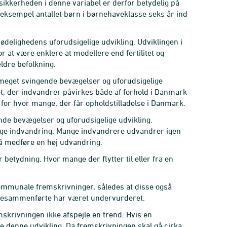
 Usikkerheden i denne variabel er derfor betydelig på
r eksempel antallet børn i børnehaveklasse seks år ind
ødelighedens uforudsigelige udvikling. Udviklingen i
r at være enklere at modellere end fertilitet og
ldre befolkning.
meget svingende bevægelser og uforudsigelige
et, der indvandrer påvirkes både af forhold i Danmark
 for hvor mange, der får opholdstilladelse i Danmark.
e bevægelser og uforudsigelige udvikling.
ge indvandring. Mange indvandrere udvandrer igen
gså medføre en høj udvandring.
etydning. Hvor mange der flytter til eller fra en
ommunale fremskrivninger, således at disse også
miliesammenførte har været undervurderet.
mskrivningen ikke afspejle en trend. Hvis en
ne denne udvikling. Da fremskrivningen skal gå cirka