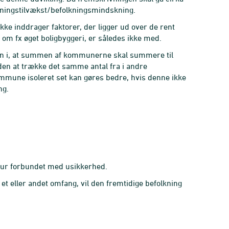
folkningstilvækst/befolkningsmindskning.
e inddrager faktorer, der ligger ud over de rent
m fx øget boligbyggeri, er således ikke med.
ion i, at summen af kommunerne skal summere til
den at trække det samme antal fra i andre
mmune isoleret set kan gøres bedre, hvis denne ikke
ng.
atur forbundet med usikkerhed.
i et eller andet omfang, vil den fremtidige befolkning