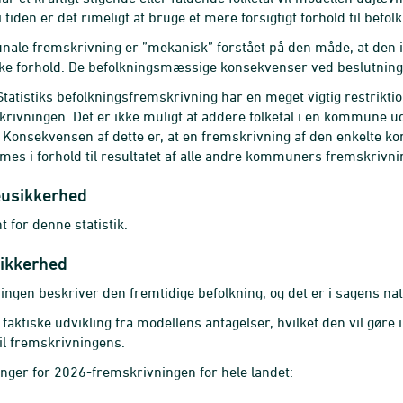
i tiden er det rimeligt at bruge et mere forsigtigt forhold til be
le fremskrivning er ”mekanisk” forstået på den måde, at den ikk
e forhold. De befolkningsmæssige konsekvenser ved beslutning o
atistiks befolkningsfremskrivning har en meget vigtig restrikt
rivningen. Det er ikke muligt at addere folketal i en kommune u
onsekvensen af dette er, at en fremskrivning af den enkelte ko
mes i forhold til resultatet af alle andre kommuners fremskrivni
eusikkerhed
t for denne statistik.
ikkerhed
ngen beskriver den fremtidige befolkning, og det er i sagens n
faktiske udvikling fra modellens antagelser, hvilket den vil gøre 
til fremskrivningens.
ger for 2026-fremskrivningen for hele landet: