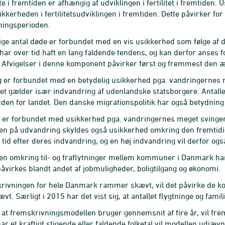
te i fremtiden er afhængig af udviklingen i fertilitet i fremtiden.
ikkerheden i fertilitetsudviklingen i fremtiden. Dette påvirker fo
ningsperioden.
ige antal døde er forbundet med en vis usikkerhed som følge af d
har over tid haft en lang faldende tendens, og kan derfor anses fo
 Afvigelser i denne komponent påvirker først og fremmest den æ
 er forbundet med en betydelig usikkerhed pga. vandringernes 
Det gælder især indvandring af udenlandske statsborgere. Antall
uden for landet. Den danske migrationspolitik har også betydning
er forbundet med usikkerhed pga. vandringernes meget svingend
en på udvandring skyldes også usikkerhed omkring den fremtidi
rt tid efter deres indvandring, og en høj indvandring vil derfor o
n omkring til- og fraflytninger mellem kommuner i Danmark har b
irkes blandt andet af jobmuligheder, boligtilgang og økonomi.
rivningen for hele Danmark rammer skævt, vil det påvirke de k
t. Særligt i 2015 har det vist sig, at antallet flygtninge og fa
 at fremskrivningsmodellen bruger gennemsnit af fire år, vil fre
 et kraftigt stigende eller faldende folketal vil modellen udjæv