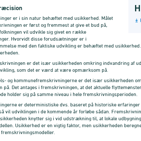
H
ræcision
nger er i sin natur behæftet med usikkerhed. Målet
ivningen er først og fremmest at give et bud på,
olkningen vil udvikle sig givet en række
ger. Hvorvidt disse forudsætninger er i
melse med den faktiske udvikling er behæftet med usikkerhed. 
kerheden.
skrivningen er det især usikkerheden omkring indvandring af u
udvikling, som det er værd at være opmærksom på.
ls- og kommunefremskrivningerne er det især usikkerheden omkr
å. Det antages i fremskrivningen, at det aktuelle flyttemønster
ode holder sig på samme niveau i hele fremskrivningsperioden.
ngerne er deterministiske dvs. baseret på historiske erfaringer –
 så vil udviklingen i de kommende år forløbe sådan. Fremskrivni
sikkerheden knytter sig i vid udstrækning til, at lokale udbygning
dellen. Usikkerhed er en vigtig faktor, men usikkerheden beregne
fremskrivningsmodeller.