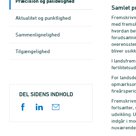
Præcision og pålidelighed
Samlet p
Fremskrivni
Aktualitet og punktlighed
med fremskr
hvordan bef
Sammenlignelighed
forudsætnin
overensstem
bliver usik
Tilgængelighed
I landsfrem
fertilitets
For landsde
opmærksom p
fireårsperi
DEL SIDENS INDHOLD
Fremskrivni
fortsætter,
udvikling. U
indgår i mo
nuværende 