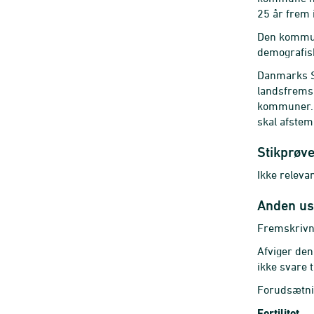
25 år frem 
Den kommuna
demografisk
Danmarks St
landsfremsk
kommuner. K
skal afstem
Stikprøv
Ikke relevan
Anden us
Fremskrivni
Afviger den 
ikke svare 
Forudsætnin
Fertilitet