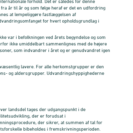
internationale forhold. Det er således for denne
ra år til år og som følge heraf er det en udfordring
nes at lempeliggøre fastlæggelsen af
ndvandringsomfanget for hvert opholdsgrundlag i
ikke var i befolkningen ved årets begyndelse og som
derfor ikke umiddelbart sammenlignes med de højere
 personer, som indvandrer i året og er genudvandret igen
væsentlig lavere. For alle herkomstgrupper er den
køns- og aldersgrupper. Udvandringshyppighederne
hver landsdel tages der udgangspunkt i de
itetsudvikling, der er forudsat i
mningsprocedure, der sikrer, at summen af tal for
tetsforskelle bibeholdes i fremskrivningsperioden.