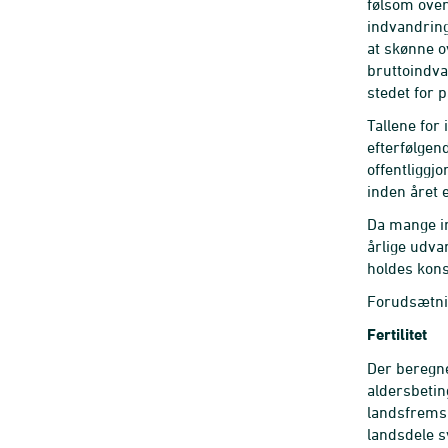
følsom over 
indvandring
at skønne o
bruttoindva
stedet for 
Tallene for
efterfølgen
offentliggjo
inden året e
Da mange in
årlige udv
holdes kon
Forudsætni
Fertilitet
Der beregne
aldersbetin
landsfremsk
landsdele s