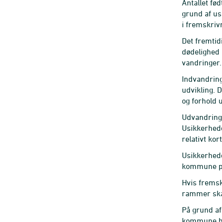
Antallet fød
grund af us
i fremskriv
Det fremtid
dødelighed 
vandringer.
Indvandring
udvikling. 
og forhold 
Udvandring 
Usikkerhed
relativt ko
Usikkerhede
kommune påv
Hvis fremsk
rammer skæv
På grund af
kommune har