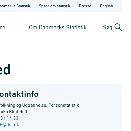
anmarks Statistik
Spørg om statistik
Presse
English
ere
Om Danmarks Statistik
Søg
ed
ontaktinfo
folkning og Uddannelse, Personstatistik
ika Klintefelt
 31 14 33
F@dst.dk