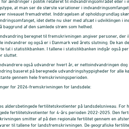
for ændringer i politik relateret til indvandringsområdet eller i 
stype, at man ser de største variationer i indvandringsomfanget f
ver niveauet fremadrettet. Inddragelsen af opholdsgrundlag skøn
ndringsomfanget, idet dette nu sker med afsæt i udviklingen i i
på baggrund af den samlede strøm som helhed.
 indvandring beregnet til fremskrivningen angiver personer, der 
de indvandrer og også er i Danmark ved årets slutning. De kan 
rte tal i statistikbanken. I tallene i statistikbanken indgår også
r sluttet.
dvandrere også udvandrer hvert år, er nettoindvandringen dog 
andring baseret på beregnede udvandringshyppigheder for alle 
stante gennem hele fremskrivningsperioden.
nger for 2026-fremskrivningen for landsdele:
s aldersbetingede fertilitetskvotienter på landsdelsniveau. For 
gede fertilitetskvotienter for 4-års perioden 2022-2025. Den fertil
rivningen smitter af på den regionale fertilitet gennem en afste
varer til tallene for landsfremskrivningen. De geografiske fertili