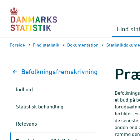
Gå
til
sidens
indhold
Find stat
Forside
Find statistik
Dokumen­tation
Statistik­dokume
Præ
Befolkningsfremskrivning
Indhold
Befolknings
et bud på b
Statistisk behandling
forudsætnin
fertilitet.
de seneste å
Relevans
anden end a
ramme den f