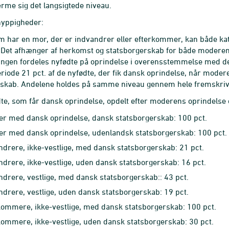
rme sig det langsigtede niveau.
yppigheder:
m har en mor, der er indvandrer eller efterkommer, kan både k
 Det afhænger af herkomst og statsborgerskab for både moderen o
ingen fordeles nyfødte på oprindelse i overensstemmelse med d
eriode 21 pct. af de nyfødte, der fik dansk oprindelse, når mode
rskab. Andelene holdes på samme niveau gennem hele fremskriv
te, som får dansk oprindelse, opdelt efter moderens oprindelse
er med dansk oprindelse, dansk statsborgerskab: 100 pct.
er med dansk oprindelse, udenlandsk statsborgerskab: 100 pct.
ndrere, ikke-vestlige, med dansk statsborgerskab: 21 pct.
ndrere, ikke-vestlige, uden dansk statsborgerskab: 16 pct.
ndrere, vestlige, med dansk statsborgerskab:: 43 pct.
ndrere, vestlige, uden dansk statsborgerskab: 19 pct.
kommere, ikke-vestlige, med dansk statsborgerskab: 100 pct.
kommere, ikke-vestlige, uden dansk statsborgerskab: 30 pct.