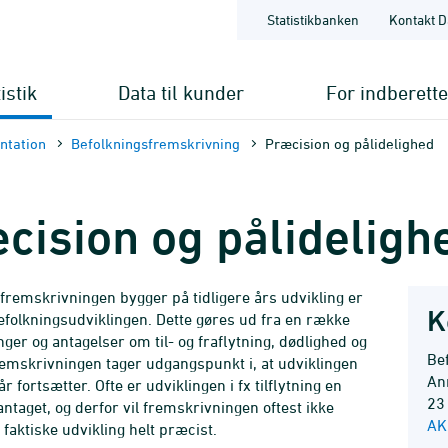
Statistikbanken
Kontakt D
istik
Data til kunder
For indberett
nt­ation
Befolkningsfremskrivning
Præcision og pålidelighed
cision og pålideligh
fremskrivningen bygger på tidligere års udvikling er
K
efolkningsudviklingen. Dette gøres ud fra en række
ger og antagelser om til- og fraflytning, dødlighed og
Be
 Fremskrivningen tager udgangspunkt i, at udviklingen
Ann
r fortsætter. Ofte er udviklingen i fx tilflytning en
23
ntaget, og derfor vil fremskrivningen oftest ikke
AK
aktiske udvikling helt præcist.