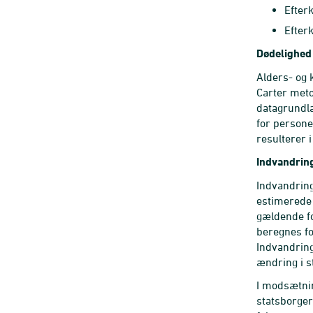
Efter
Efter
Dødelighed
Alders- og 
Carter meto
datagrundla
for person
resulterer 
Indvandrin
Indvandrin
estimerede 
gældende fo
beregnes fo
Indvandring
ændring i s
I modsætnin
statsborger