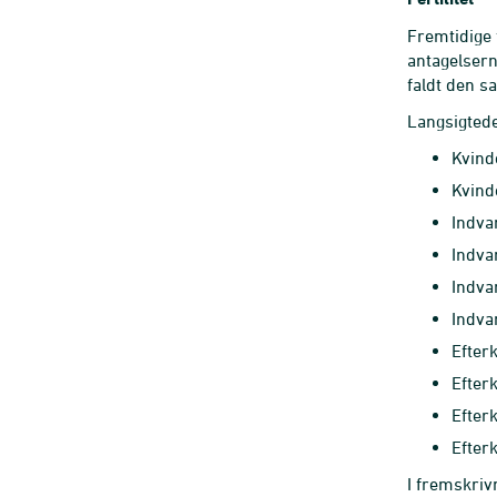
Fremtidige 
antagelsern
faldt den sa
Langsigtede 
Kvind
Kvind
Indva
Indva
Indva
Indva
Efter
Efter
Efter
Efter
I fremskrivn