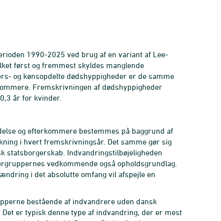
erioden 1990-2025 ved brug af en variant af Lee-
ilket først og fremmest skyldes manglende
lders- og kønsopdelte dødshyppigheder er de samme
erkommere. Fremskrivningen af dødshyppigheder
0,3 år for kvinder.
indelse og efterkommere bestemmes på baggrund af
ning i hvert fremskrivningsår. Det samme gør sig
k statsborgerskab. Indvandringstilbøjeligheden
ndrergruppernes vedkommende også opholdsgrundlag.
ændring i det absolutte omfang vil afspejle en
rupperne bestående af indvandrere uden dansk
. Det er typisk denne type af indvandring, der er mest