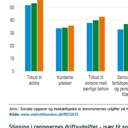
Kilde:
www.statistikbanken.dk/REGK31
Stigning i regionernes driftsudgifter - især til