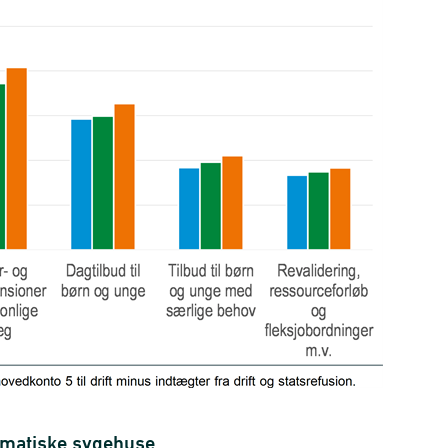
 somatiske sygehuse