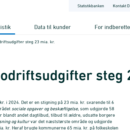
Statistikbanken
Kontakt D
istik
Data til kunder
For indberett
ftsudgifter steg 23 mia. kr.
riftsudgifter steg 2
 i 2024. Det er en stigning på 23 mia. kr. svarende til 6
området
sociale opgaver og beskæftigelse
, som udgjorde 58
 blandt andet dagtilbud, tilbud til ældre, udsatte borgere
ning og kultur
var det næststørste område og udgjorde
mia. kr. Heraf brugte kommunerne 65 mia. kr. på folkeskolen