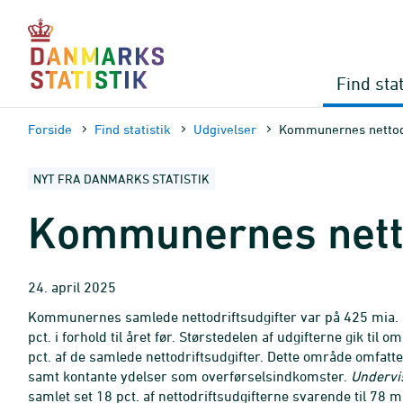
Gå
til
sidens
indhold
Find stat
Forside
Find statistik
Udgivelser
Kommunernes nettodri
NYT FRA DANMARKS STATISTIK
Kommunernes nettod
24. april 2025
Kommunernes samlede nettodriftsudgifter var på 425 mia. kr.
pct. i forhold til året før. Størstedelen af udgifterne gik til 
pct. af de samlede nettodriftsudgifter. Dette område omfatter
samt kontante ydelser som overførselsindkomster.
Undervis
samlet set 18 pct. af nettodriftsudgifterne svarende til 78 