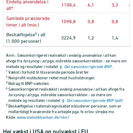
Endelig anvendelse i
1108,4
6,1
3,3
-0
4
alt
Samlede præsterede
1098,8
0,8
0,8
0
timer i alt (mio.)
5
Beskæftigelse
i alt
3224,9
1,2
1,4
0
(1.000 personer)
Anm.: Sæsonkorrigeret realvækst i
endelig anvendelse i alt
kan
afvige fra
forsyning i alt
pga. indirekte sæsonkorrektion - se mere om
metode og resultater i notatet
Det sæsonkorrigerede BNP
.
1
Vækst i forhold til tilsvarende periode året før.
2
Nonprofit-institutioner rettet mod husholdninger.
3
Bidrag til BNP-væksten.
4
Sæsonkorrigeret realvækst i
endelig anvendelse i alt
kan afvige fra
forsyning i alt
pga. indirekte sæsonkorrektion - se mere om
metode og resultater i notatet
Det sæsonkorrigerede BNP (pdf)
.
5
Beskæftigelse i nationalregnskabet inkluderer personer, som er
midlertidigt fraværende fra arbejde pga. fx orlov, strejke mv.
Kilde:
www.statistikbanken.dk/nkn1
Høj vækst i USA og nulvækst i EU