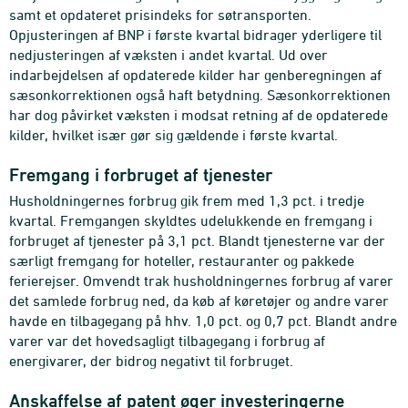
samt et opdateret prisindeks for søtransporten.
Opjusteringen af BNP i første kvartal bidrager yderligere til
nedjusteringen af væksten i andet kvartal. Ud over
indarbejdelsen af opdaterede kilder har genberegningen af
sæsonkorrektionen også haft betydning. Sæsonkorrektionen
har dog påvirket væksten i modsat retning af de opdaterede
kilder, hvilket især gør sig gældende i første kvartal.
Fremgang i forbruget af tjenester
Husholdningernes forbrug gik frem med 1,3 pct. i tredje
kvartal. Fremgangen skyldtes udelukkende en fremgang i
forbruget af tjenester på 3,1 pct. Blandt tjenesterne var der
særligt fremgang for hoteller, restauranter og pakkede
ferierejser. Omvendt trak husholdningernes forbrug af varer
det samlede forbrug ned, da køb af køretøjer og andre varer
havde en tilbagegang på hhv. 1,0 pct. og 0,7 pct. Blandt andre
varer var det hovedsagligt tilbagegang i forbrug af
energivarer, der bidrog negativt til forbruget.
Anskaffelse af patent øger investeringerne