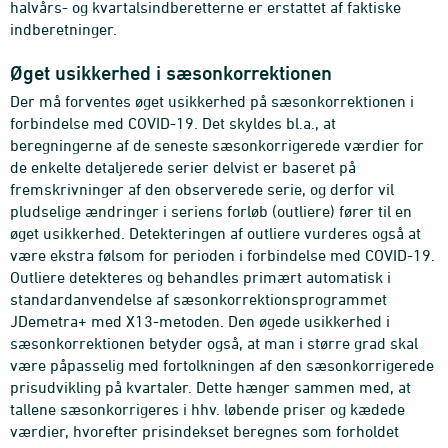
halvårs- og kvartalsindberetterne er erstattet af faktiske
indberetninger.
Øget usikkerhed i sæsonkorrektionen
Der må forventes øget usikkerhed på sæsonkorrektionen i
forbindelse med COVID-19. Det skyldes bl.a., at
beregningerne af de seneste sæsonkorrigerede værdier for
de enkelte detaljerede serier delvist er baseret på
fremskrivninger af den observerede serie, og derfor vil
pludselige ændringer i seriens forløb (outliere) fører til en
øget usikkerhed. Detekteringen af outliere vurderes også at
være ekstra følsom for perioden i forbindelse med COVID-19.
Outliere detekteres og behandles primært automatisk i
standardanvendelse af sæsonkorrektionsprogrammet
JDemetra+ med X13-metoden. Den øgede usikkerhed i
sæsonkorrektionen betyder også, at man i større grad skal
være påpasselig med fortolkningen af den sæsonkorrigerede
prisudvikling på kvartaler. Dette hænger sammen med, at
tallene sæsonkorrigeres i hhv. løbende priser og kædede
værdier, hvorefter prisindekset beregnes som forholdet