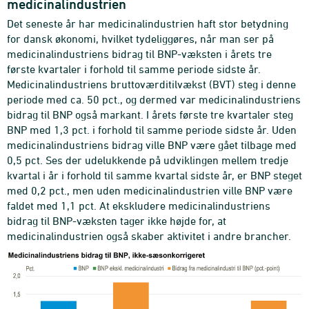
medicinalindustrien
Det seneste år har medicinalindustrien haft stor betydning
for dansk økonomi, hvilket tydeliggøres, når man ser på
medicinalindustriens bidrag til BNP-væksten i årets tre
første kvartaler i forhold til samme periode sidste år.
Medicinalindustriens bruttoværditilvækst (BVT) steg i denne
periode med ca. 50 pct., og dermed var medicinalindustriens
bidrag til BNP også markant. I årets første tre kvartaler steg
BNP med 1,3 pct. i forhold til samme periode sidste år. Uden
medicinalindustriens bidrag ville BNP være gået tilbage med
0,5 pct. Ses der udelukkende på udviklingen mellem tredje
kvartal i år i forhold til samme kvartal sidste år, er BNP steget
med 0,2 pct., men uden medicinalindustrien ville BNP være
faldet med 1,1 pct. At ekskludere medicinalindustriens
bidrag til BNP-væksten tager ikke højde for, at
medicinalindustrien også skaber aktivitet i andre brancher.