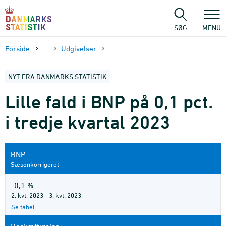
Gå
til
sidens
SØG
MENU
indhold
Forside
...
Udgivelser
NYT FRA DANMARKS STATISTIK
Lille fald i BNP på 0,1 pct.
i tredje kvartal 2023
BNP
Sæsonkorrigeret
-0,1 %
2. kvt. 2023 - 3. kvt. 2023
Se tabel