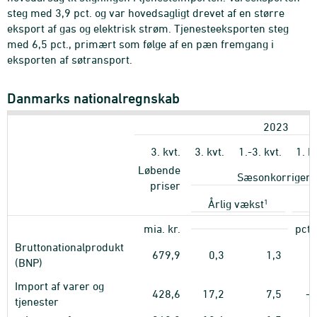
steg med 3,9 pct. og var hovedsagligt drevet af en større
eksport af gas og elektrisk strøm. Tjenesteeksporten steg
med 6,5 pct., primært som følge af en pæn fremgang i
eksporten af søtransport.
Danmarks nationalregnskab
2023
3. kvt.
3. kvt.
1.-3. kvt.
1. kv
Løbende
Sæsonkorrigere
priser
1
Årlig vækst
K
mia. kr.
pct.
Bruttonationalprodukt
679,9
0,3
1,3
1
(BNP)
Import af varer og
428,6
17,2
7,5
-1
tjenester