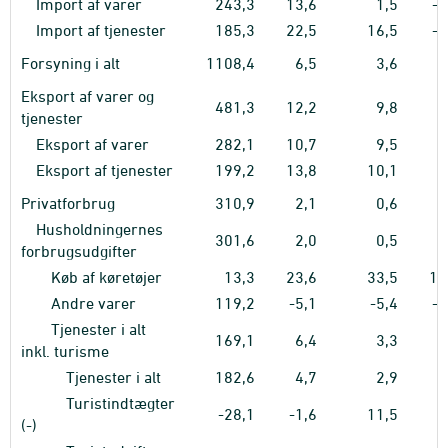
Import af varer
243,3
13,6
1,5
-1
Import af tjenester
185,3
22,5
16,5
-0
Forsyning i alt
1108,4
6,5
3,6
0
Eksport af varer og
481,3
12,2
9,8
3
tjenester
Eksport af varer
282,1
10,7
9,5
1
Eksport af tjenester
199,2
13,8
10,1
7
Privatforbrug
310,9
2,1
0,6
0
Husholdningernes
301,6
2,0
0,5
0
forbrugsudgifter
Køb af køretøjer
13,3
23,6
33,5
13
Andre varer
119,2
-5,1
-5,4
-1
Tjenester i alt
169,1
6,4
3,3
0
inkl. turisme
Tjenester i alt
182,6
4,7
2,9
1
Turistindtægter
-28,1
-1,6
11,5
9
(-)