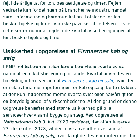
fejl i de årlige tal for løn, beskæftigelse og timer. Fejlen
vedrørte kun fordelingen på brancherne industri, handel
samt information og kommunikation. Totalerne for løn,
beskæftigelse og timer var ikke påvirket af rettelsen. Disse
rettelser er nu indarbejdet i de kvartalsvise beregninger af
løn, beskæftigelse og timer.
Usikkerhed i opgørelsen af
Firmaernes køb og
salg
I BNP-indikatoren og i den første foreløbige kvartalsvise
nationalregnskabsberegning for andet kvartal anvendes en
foreløbig, intern version af
Firmaernes køb og salg
, hvor der
er relativt mange imputeringer for køb og salg. Dette skyldes,
at der kun indberettes moms kvartalsvist eller halvårligt for
en betydelig andel af virksomhederne. Af den grund er denne
udgivelse behæftet med større usikkerhed på bl.a.
serviceerhverv samt bygge og anlæg. Ved udgivelsen af
Nationalregnskab 3. kvt. 2023 revideret,
der offentliggøres
22. december 2023, vil der blive anvendt en version af
Firmaernes køb og salg
, hvor langt de fleste imputeringer for