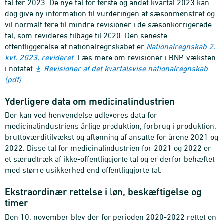
tal før 2023. De nye tal for første og andet kvartal 2023 kan
dog give ny information til vurderingen af sæsonmønstret og
vil normalt føre til mindre revisioner i de sæsonkorrigerede
tal, som revideres tilbage til 2020. Den seneste
offentliggørelse af nationalregnskabet er
Nationalregnskab 2.
kvt. 2023, revideret
. Læs mere om revisioner i BNP-væksten
i notatet
Revisioner af det kvartalsvise nationalregnskab
(pdf)
.
Yderligere data om medicinalindustrien
Der kan ved henvendelse udleveres data for
medicinalindustriens årlige produktion, forbrug i produktion,
bruttoværditilvækst og aflønning af ansatte for årene 2021 og
2022. Disse tal for medicinalindustrien for 2021 og 2022 er
et særudtræk af ikke-offentliggjorte tal og er derfor behæftet
med større usikkerhed end offentliggjorte tal.
Ekstraordinær rettelse i løn, beskæftigelse og
timer
Den 10. november blev der for perioden 2020-2022 rettet en