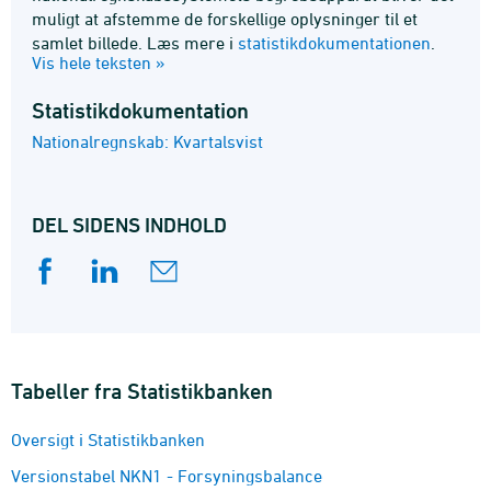
muligt at afstemme de forskellige oplysninger til et
samlet billede. Læs mere i
statistikdokumentationen
.
Vis hele teksten »
Læs også en uddybende dokumentation af kilder og
metoder på
www.dst.dk/nationlregnskab
.
Statistik­dokumentation
Nationalregnskab: Kvartalsvist
DEL SIDENS INDHOLD
Tabeller fra Statistikbanken
Oversigt i Statistikbanken
Versionstabel NKN1 - Forsyningsbalance