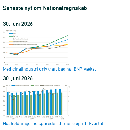
1990K1-2026K1 - Mio. kr.
Seneste nyt om Nationalregnskab
Forbrug, disponibel indkomst og opsparing for
husholdninger og NPISH, sæsonkorrigeret
30. juni 2026
transaktion og prisenhed
1999K1-2026K1
Versionstabel NAN1 - Forsyningsbalance
version, transaktion og prisenhed
1966-2025
Medicinalindustri drivkraft bag høj BNP-vækst
30. juni 2026
Husholdningerne sparede lidt mere op i 1. kvartal