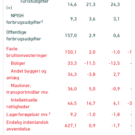
Turistudgifter
14,6
21,3
24,3
7
(+)
NPISH
9,3
3,6
3,1
0
2
forbrugsudgifter
Offentlige
157,0
2,9
0,6
1
forbrugsudgifter
Faste
150,1
2,0
-1,0
-14
bruttoinvesteringer
Boliger
33,3
-11,5
-12,5
-3
Andet byggeri og
34,3
-3,8
2,7
0
anlæg
Maskiner,
36,0
5,0
-0,9
-9
transportmidler mv.
Intellektuelle
46,5
16,7
6,1
-32
rettigheder
3
Lagerforøgelser mv.
9,2
-1,0
-1,8
-0
Endelig indenlandsk
627,1
0,9
-1,7
-4
anvendelse