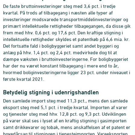
De faste bruttoinvesteringer steg med 3,6 pct. i tredje
kvartal. På trods af tilbagegang i næsten alle typer af
investeringer modsvarede transportmiddelinvesteringer og
primært intellektuelle rettigheder tilbagegangen, da disse gik
frem med hhv. 0,6 pct. og 17,6 pct. Den kraftige stigning i
intellektuelle rettigheder skyldes et patentkøb på 6,6 mia. kr.
Det fortsatte fald i boligbyggeriet samt andet byggeri og
anlæg på hhv. 1,4 pct. og 2,4 pct. medvirkede dog til at
dæmpe væksten i bruttoinvesteringerne. For boligbyggeriet
har der nu været konstant tilbagegang i mere end to år,
hvormed boliginvesteringerne ligger 23 pct. under niveauet i
første kvartal 2021.
Betydelig stigning i udenrigshandlen
Den samlede import steg med 11,3 pct., mens den samlede
eksport steg med 5,1 pct. i tredje kvartal. Importen af varer
og tjenester steg med hhv. 12,8 pct. og 9,3 pct. Udviklingen
på varer skal ses i lyset af en kraftig stigning i gasimporten
samt drikkevarer og tobak, mens anskaffelsen af et patent er
hovedårsag til stigningen i tjenesteimporten. Vareeksporten