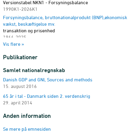
Versionstabel NKN1 - Forsyningsbalance
1990K1-2026K1
Forsyningsbalance, bruttonationalprodukt (BNP),økonomisk
vækst, beskæftigelse mv.
transaktion og prisenhed
1966-2025
Vis flere »
Real disponibel bruttonationalindkomst mv.
transaktion og prisenhed
Publikationer
1966-2025 - Mio. kr.
Forbrug, disponibel indkomst og opsparing for
Samlet nationalregnskab
husholdninger og NPISH
Danish GDP and GNI, Sources and methods
transaktion og prisenhed
15. august 2016
1995-2025
Forsyningsbalance, Bruttonationalprodukt (BNP),
65 år i tal - Danmark siden 2. verdenskrig
beskæftigelse mv.
29. april 2014
transaktion, prisenhed og sæsonkorrigering
1990K1-2026K1
Anden information
Real disponibel bruttonationalindkomst mv.
Se mere på emnesiden
transaktion, prisenhed og sæsonkorrigering