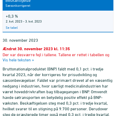
Beskæftigelse
Sæsonkorrigeret
+0,3 %
2. kvt. 2023 - 3. kvt. 2023
Se tabel
30. november 2023
Ændret 30. november 2023 kl. 11:35
Der var desværre fejl i tallene. Tallene er rettet i tabellen og
Vis hele teksten »
er markeret med rød.
Bruttonationalproduktet (BNP) faldt med 0,1 pct. i tredje
kvartal 2023, når der korrigeres for prisudvikling og
sæsonbevægelser. Faldet var primært drevet af en væsentlig
nedgang i industrien, hvor særligt medicinalindustrien har
været hoveddrivkraften bag tilbagegangen i BNP. Omvendt
havde søtransporten en betydelig positiv effekt på BNP-
væksten. Beskæftigelsen steg med 0,3 pct. i tredje kvartal,
hvilket svarer til en stigning på 9.700 personer. Derudover
steg de præsterede timer også med 0,3 pct. i tredje kvartal.