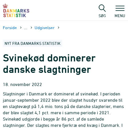
Gå
til
sidens
SØG
MENU
indhold
Forside
...
Udgivelser
NYT FRA DANMARKS STATISTIK
Svinekød dominerer
danske slagtninger
18. november 2022
Slagtninger i Danmark er domineret af svinekød. I perioden
januar-september 2022 blev der slagtet husdyr svarende til
en slagtevægt på 1,4 mio. tons på de danske slagterier, mens
der blev slagtet 4,1 pct. mere i samme periode i 2021.
Svinekød udgjorde i begge år 86 pct. af de samlede
slagtninger. Der slagtes mere fjerkræ end kvæg i Danmark. I