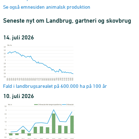
2005-2025 - 1.000 stk.
Se også emnesiden animalsk produktion
Slagtninger og produktion af kvæg
kategori og enhed (måned)
Seneste nyt om Landbrug, gartneri og skovbrug
1995M01-2026M05
Slagtninger og produktion af svin
14. juli 2026
kategori og enhed (måned)
1995M01-2026M05
Mælkeproduktion og anvendelse
enhed (måned)
1995M01-2026M05
Ægproduktion og produktionsformer
enhed (kvartaler)
Fald i landbrugsarealet på 600.000 ha på 100 år
1995K1-2026K1
10. juli 2026
Slagtninger og produktion af fjerkræ
kategori og enhed (kvartaler)
1995K1-2026K1