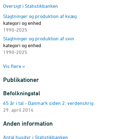
Oversigt i Statistikbanken
Slagtninger og produktion af kvæg
kategori og enhed
1990-2025
Slagtninger og produktion af svin
kategori og enhed
1990-2025
Slagtninger og produktion af fjerkræ
Vis flere »
kategori og enhed (år)
1990-2025
Publikationer
Mælkeproduktion og anvendelse
enhed
Befolkningstal
1990-2025
65 år i tal - Danmark siden 2. verdenskrig
Ægproduktion og produktionsformer
29. april 2014
enhed (år)
1990-2025
Anden information
Slagtninger og eksport
kategori og enhed
Antal husdyr i Statistikbanken