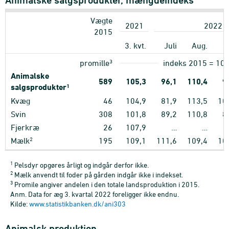
Vægte
2021
2022
2015
3. kvt.
Juli
Aug.
S
3
promille
indeks 2015 = 10
Animalske
589
105,3
96,1
110,4
9
salgsprodukter
1
Kvæg
46
104,9
81,9
113,5
10
Svin
308
101,8
89,2
110,8
8
Fjerkræ
26
107,9
…
…
2
Mælk
195
109,1
111,6
109,4
10
1
Pelsdyr opgøres årligt og indgår derfor ikke.
2
Mælk anvendt til foder på gården indgår ikke i indekset.
3
Promile angiver andelen i den totale landsproduktion i 2015.
Anm. Data for æg 3. kvartal 2022 foreligger ikke endnu.
Kilde:
www.statistikbanken.dk/ani303
Animalsk produktion