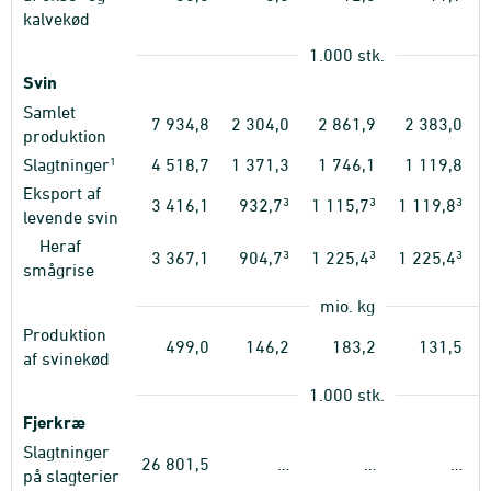
kalvekød
1.000 stk.
Svin
Samlet
7
934,8
2
304,0
2
861,9
2
383,0
produktion
1
Slagtninger
4
518,7
1
371,3
1
746,1
1
119,8
Eksport af
3
3
3
3
416,1
932,7
1 115,7
1 119,8
levende svin
Heraf
3
3
3
3
367,1
904,7
1 225,4
1 225,4
smågrise
mio. kg
Produktion
499,0
146,2
183,2
131,5
af svinekød
1.000 stk.
Fjerkræ
Slagtninger
26
801,5
…
…
…
på slagterier