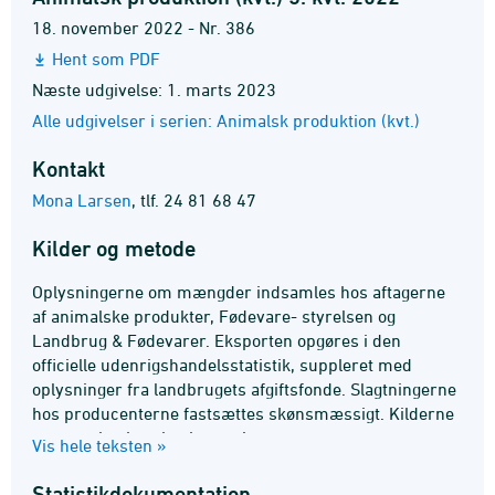
18. november 2022 - Nr. 386
Hent som PDF
Næste udgivelse: 1. marts 2023
Alle udgivelser i serien: Animalsk produktion (kvt.)
Kontakt
Mona Larsen
,
tlf. 24 81 68 47
Kilder og metode
Oplysningerne om mængder indsamles hos aftagerne
af animalske produkter, Fødevare- styrelsen og
Landbrug & Fødevarer. Eksporten opgøres i den
officielle udenrigshandelsstatistik, suppleret med
oplysninger fra landbrugets afgiftsfonde. Slagtningerne
hos producenterne fastsættes skønsmæssigt. Kilderne
er mere konkret beskrevet i
Vis hele teksten »
statistikdokumentationerne.
Statistik­dokumentation