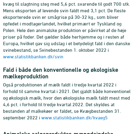
kvæg til slagtning steg med 5,6 pct. svarende til godt 700 stk.
Mens eksporten af levende svin faldt med 3,1 pct. De fleste
eksporterede svin er smågrise på 30-32 kg., som bliver
opfedet i modtagerlandet, hvilket primært er Tyskland og
Polen. Hele den animalske produktion er påvirket af de høje
priser på foder. Det gælder både herhjemme og i resten af
Europa, hvilket gav sig udslag i et betydeligt fald i den danske
svinebestand, se
Svinebestanden 1. oktober 2022 i
www.statistikbanken.dk/svin
Fald i både den konventionelle og økologiske
mælkeproduktion
Også produktionen af mælk faldt i tredje kvartal 2022 i
forhold til samme kvartal i 2021. Det gjaldt både konventionel
og økologisk mælk, hvor den økologiske mælk faldt mest med
4,6 pct. i forhold til tredje kvartal 2022. Det skyldes at
bestanden af malkekøer er faldet, se
Kvægbestanden 31.
september 2022 i
www.statistikbanken.dk/kvaeg5
Animalske salgsprodukter, mængdeindeks