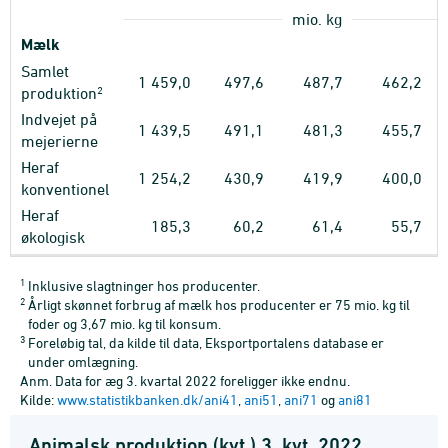
mio. kg
Mælk
Samlet
1
459,0
497,6
487,7
462,2
2
produktion
Indvejet på
1
439,5
491,1
481,3
455,7
mejerierne
Heraf
1
254,2
430,9
419,9
400,0
konventionel
Heraf
185,3
60,2
61,4
55,7
økologisk
1
Inklusive slagtninger hos producenter.
2
Årligt skønnet forbrug af mælk hos producenter er 75 mio. kg til
foder og 3,67 mio. kg til konsum.
3
Foreløbig tal, da kilde til data, Eksportportalens database er
under omlægning.
Anm. Data for æg 3. kvartal 2022 foreligger ikke endnu.
Kilde:
www.statistikbanken.dk/ani41
,
ani51
,
ani71
og
ani81
Animalsk produktion (kvt.) 3. kvt. 2022