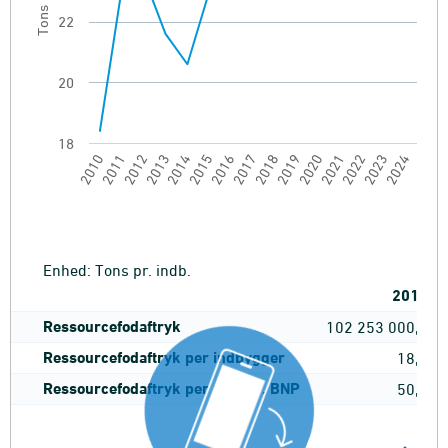
22
20
18
2020
2018
2016
2014
2012
2010
2023
2021
2019
2017
2015
2013
2011
2024
2022
End of interactive chart.
Enhed: Tons pr. indb.
2010
Ressourcefodaftryk
102 253 000,0
Ressourcefodaftryk per indbygger
18,4
Ressourcefodaftryk per mio. kr. BNP
50,5