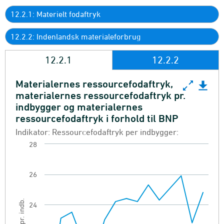
12.2.1: Materielt fodaftryk
12.2.2: Indenlandsk materialeforbrug
12.2.1
12.2.2
Materialernes ressourcefodaftryk,
Materialernes ressourcefodaftryk, materialernes 
materialernes ressourcefodaftryk pr.
indbygger og materialernes
Line chart with 15 data points.
ressourcefodaftryk i forhold til BNP
Indikator: Ressourcefodaftryk per indbygger:
Indikator: Ressourcefodaftryk per indbygger:
Ressourcefodaftryk (Indenlandsk materialeanve
28
View as data table, Materialernes ressourcefo
The chart has 1 X axis displaying categories.
26
The chart has 1 Y axis displaying Tons pr. indb..
Tons pr. indb.
24