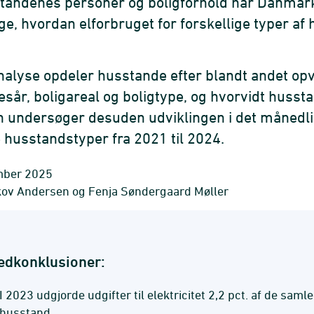
andenes personer og boligforhold har Danmarks
e, hvordan elforbruget for forskellige typer af 
alyse opdeler husstande efter blandt andet op
esår, boligareal og boligtype, og hvorvidt hussta
 undersøger desuden udviklingen i det månedli
 husstandstyper fra 2021 til 2024.
mber 2025
kov Andersen og Fenja Søndergaard Møller
edkonklusioner:
I 2023 udgjorde udgifter til elektricitet 2,2 pct. af de sam
husstand.