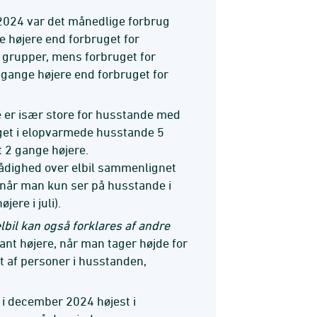
2024 var det månedlige forbrug
 højere end forbruget for
 grupper, mens forbruget for
 gange højere end forbruget for
er især store for husstande med
get i elopvarmede husstande 5
t 2 gange højere.
ådighed over elbil sammenlignet
 når man kun ser på husstande i
ere i juli).
lbil kan også forklares af andre
nt højere, når man tager højde for
et af personer i husstanden,
i december 2024 højest i