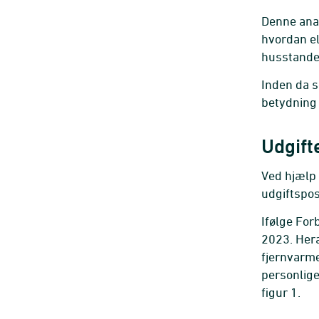
Denne ana
hvordan el
husstand
Inden da 
betydning 
Udgifte
Ved hjælp 
udgiftspost
Ifølge Fo
2023. Hera
fjernvarme
personlige 
figur 1.