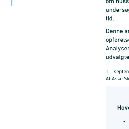
om husst
undersøg
tid.
Denne an
opførels
Analysen
udvalgte
11. septe
Af Aske S
Hov