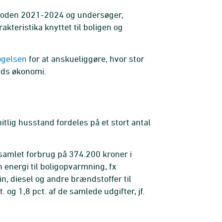
rioden 2021-2024 og undersøger,
teristika knyttet til boligen og
øgelsen
for at anskueliggøre, hvor stor
ands økonomi.
lig husstand fordeles på et stort antal
amlet forbrug på 374.200 kroner i
n energi til boligopvarmning, fx
n, diesel og andre brændstoffer til
. og 1,8 pct. af de samlede udgifter, jf.