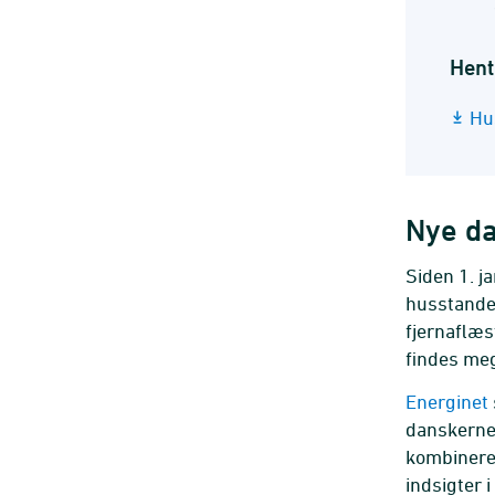
Hent
Hu
Nye da
Siden 1. j
husstanden
fjernaflæs
findes me
Energinet
danskerne
kombinere
indsigter 