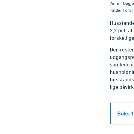
Anm.: Opgjor
Kilde.
Forbr
Husstande 
2,2 pct. a
forskellig
Den rester
udgangspu
samlede ud
husholdnin
husstandsi
lige påvir
Boks 1