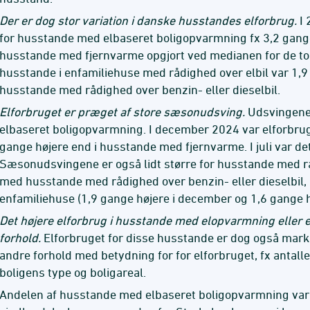
Der er dog stor variation i danske husstandes elforbrug.
I 
for husstande med elbaseret boligopvarmning fx 3,2 gange
husstande med fjernvarme opgjort ved medianen for de to
husstande i enfamiliehuse med rådighed over elbil var 1,9
husstande med rådighed over benzin- eller dieselbil.
Elforbruget er præget af store sæsonudsving.
Udsvingene 
elbaseret boligopvarmning. I december 2024 var elforbru
gange højere end i husstande med fjernvarme. I juli var de
Sæsonudsvingene er også lidt større for husstande med r
med husstande med rådighed over benzin- eller dieselbil,
enfamiliehuse (1,9 gange højere i december og 1,6 gange høj
Det højere elforbrug i husstande med elopvarmning eller e
forhold.
Elforbruget for disse husstande er dog også marka
andre forhold med betydning for for elforbruget, fx antall
boligens type og boligareal.
Andelen af husstande med elbaseret boligopvarmning var 