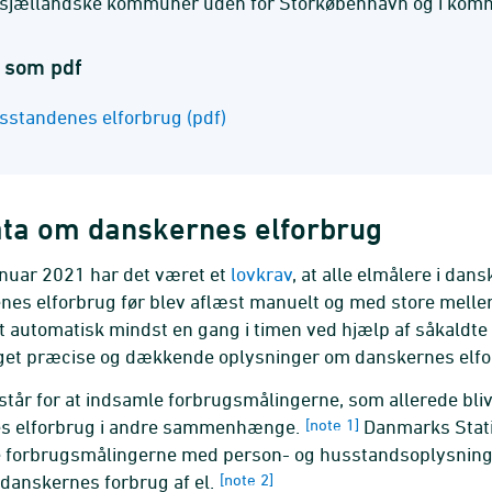
sjællandske kommuner uden for Storkøbenhavn og i komm
 som pdf
sstandenes elforbrug (pdf)
ta om danskernes elforbrug
anuar 2021 har det været et
lovkrav
, at alle elmålere i da
es elforbrug før blev aflæst manuelt og med store mellem
t automatisk mindst en gang i timen ved hjælp af såkaldte
get præcise og dækkende oplysninger om danskernes elfo
står for at indsamle forbrugsmålingerne, som allerede bliv
s elforbrug i andre sammenhænge.
[note 1]
Danmarks Statis
 forbrugsmålingerne med person- og husstandsoplysninger,
i danskernes forbrug af el.
[note 2]