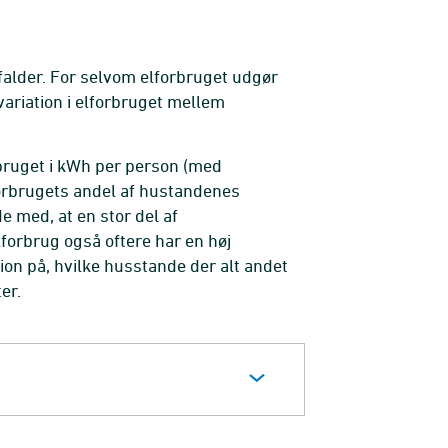
r falder. For selvom elforbruget udgør
variation i elforbruget mellem
rbruget i kWh per person (med
elforbrugets andel af hustandenes
e med, at en stor del af
forbrug også oftere har en høj
on på, hvilke husstande der alt andet
er.