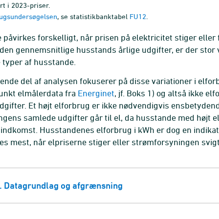
t i 2023-priser.
ugsundersøgelsen
, se statistikbanktabel
FU12
.
påvirkes forskelligt, når prisen på elektricitet stiger elle
f den gennemsnitlige husstands årlige udgifter, er der stor 
e typer af husstande.
ende del af analysen fokuserer på disse variationer i elfo
nkt elmålerdata fra
Energinet
, jf. Boks 1) og altså ikke 
gifter. Et højt elforbrug er ikke nødvendigvis ensbetydend
gens samlede udgifter går til el, da husstande med højt el
ndkomst. Husstandenes elforbrug i kWh er dog en indikati
kes mest, når elpriserne stiger eller strømforsyningen svigt
. Datagrundlag og afgrænsning