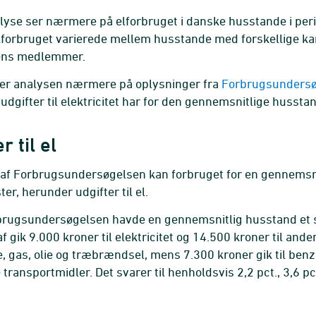
lyse ser nærmere på elforbruget i danske husstande i pe
forbruget varierede mellem husstande med forskellige karak
ens medlemmer.
ser analysen nærmere på oplysninger fra
Forbrugsunders
udgifter til elektricitet har for den gennemsnitlige husst
r til el
af Forbrugsundersøgelsen kan forbruget for en gennemsnit
er, herunder udgifter til el.
rbrugsundersøgelsen havde en gennemsnitlig husstand et s
f gik 9.000 kroner til elektricitet og 14.500 kroner til ande
, gas, olie og træbrændsel, mens 7.300 kroner gik til benzi
transportmidler. Det svarer til henholdsvis 2,2 pct., 3,6 pct