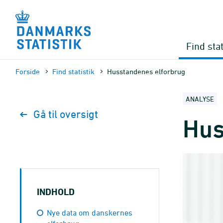
Gå
til
sidens
indhold
Find stat
Forside
Find statistik
Husstandenes elforbrug
ANALYSE
Gå til oversigt
Hus
INDHOLD
Nye data om danskernes