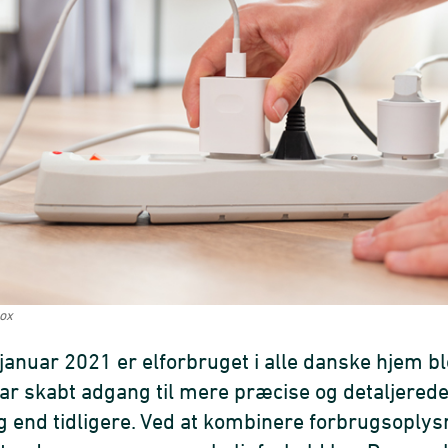
box
 januar 2021 er elforbruget i alle danske hjem b
har skabt adgang til mere præcise og detaljere
g end tidligere. Ved at kombinere forbrugsoply