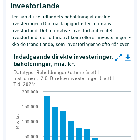
Investorlande
Her kan du se udlandets beholdning af direkte
investeringer i Danmark opgjort efter ultimativt
investorland. Det ultimative investorland er det
investorland, der ultimativt kontrollerer investeringen -
ikke de transitlande, som investeringerne ofte går over.
Indadgående direkte investeringer,
Indadgående direkte investeringer, beholdninger,
beholdninger, mia. kr.
Bar chart with 11 bars.
Datatype: Beholdninger (ultimo året) |
Instrument: 2.0: Direkte investeringer (I alt) |
Datatype: Beholdninger (ultimo året) | Instrumen
Tid: 2024:
Ultimativt investorland for udlandets direkte
200.000
View as data table, Indadgående direkte inves
150.000
The chart has 1 X axis displaying Land.
Mio. kr.
The chart has 1 Y axis displaying Mio. kr.. Ran
100.000
50.000