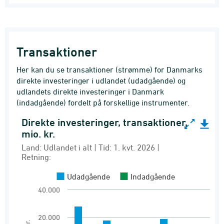
Transaktioner
Her kan du se transaktioner (strømme) for Danmarks
direkte investeringer i udlandet (udadgående) og
udlandets direkte investeringer i Danmark
(indadgående) fordelt på forskellige instrumenter.
Direkte investeringer, transaktioner,
Direkte investeringer, transaktioner, mio. kr.
mio. kr.
Bar chart with 2 data series.
Land: Udlandet i alt | Tid: 1. kvt. 2026 |
Retning:
Land: Udlandet i alt | Tid: 1. kvt. 2026 | Retning
Direkte investeringer transaktioner (strøm)
Udadgående
Indadgående
View as data table, Direkte investeringer, tra
40.000
The chart has 1 X axis displaying Instrument.
20.000
The chart has 1 Y axis displaying Mio. kr.. Ran