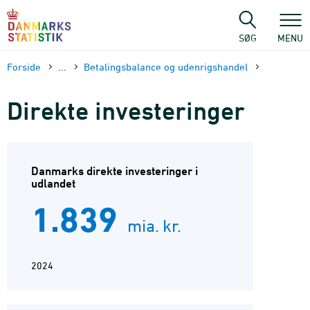
Gå
til
sidens
SØG
MENU
indhold
Forside
...
Betalingsbalance og udenrigshandel
Direkte investeringer
Danmarks direkte investeringer i
udlandet
1.839
mia. kr.
2024