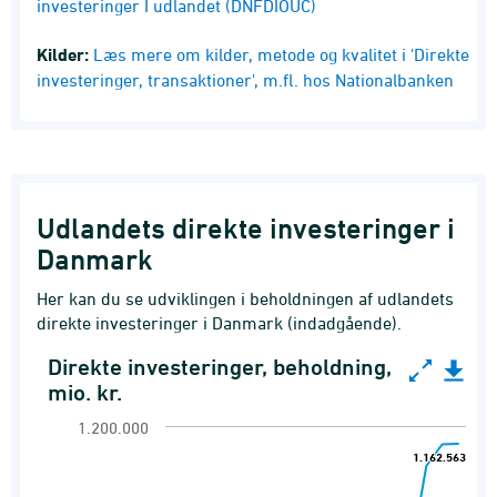
investeringer I udlandet (DNFDIOUC)
Kilder:
Læs mere om kilder, metode og kvalitet i 'Direkte
investeringer, transaktioner', m.fl. hos Nationalbanken
Udlandets direkte investeringer i
Danmark
Her kan du se udviklingen i beholdningen af udlandets
direkte investeringer i Danmark (indadgående).
Direkte investeringer, beholdning,
Direkte investeringer, beholdning, mio. kr.
mio. kr.
Line chart with 19 data points.
1.200.000
Udlandets direkte investeringer i Danmark
1.162.563
1.162.563
View as data table, Direkte investeringer, beh