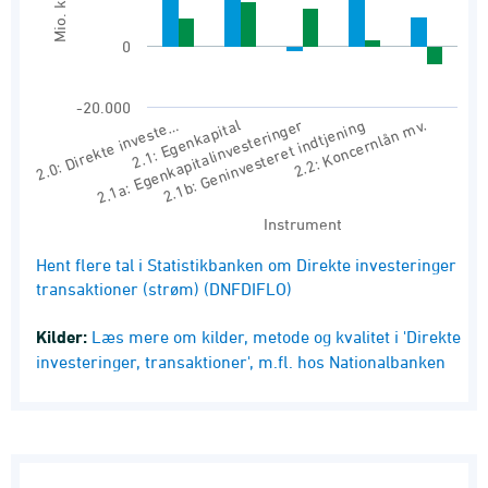
Mio. kr.
0
-20.000
2.0: Direkte investe…
2.1a: Egenkapitalinvesteringer
2.1: Egenkapital
2.1b: Geninvesteret indtjening
2.2: Koncernlån mv.
Instrument
End of interactive chart.
Hent flere tal i Statistikbanken om Direkte investeringer
transaktioner (strøm) (DNFDIFLO)
Kilder:
Læs mere om kilder, metode og kvalitet i 'Direkte
investeringer, transaktioner', m.fl. hos Nationalbanken