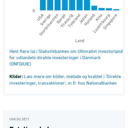
0
USA
Storbritannien
Frankrig
Japan
Kina
Singapore
Sverige
Norge
Tyskland
Holland
Luxembourg
Land
End of interactive chart.
Hent flere tal i Statistikbanken om Ultimativt investorland
for udlandets direkte investeringer i Danmark
(DNFDIUIE)
Kilder:
Læs mere om kilder, metode og kvalitet i 'Direkte
investeringer, transaktioner', m.fl. hos Nationalbanken
HAR DU SET?