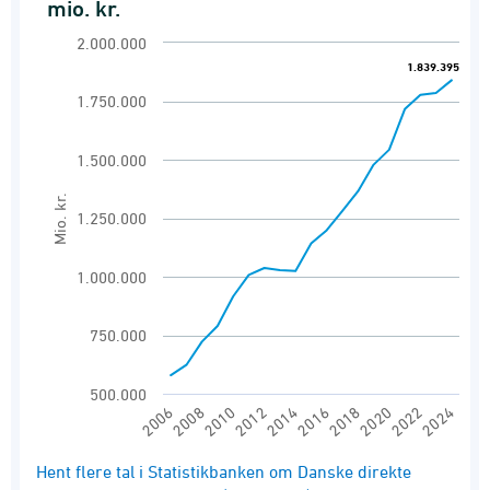
mio. kr.
Line chart with 19 data points.
2.000.000
Danske direkte investeringer I udlandet
1.839.395
1.839.395
View as data table, Direkte investeringer, beh
1.750.000
The chart has 1 X axis displaying categories.
1.500.000
The chart has 1 Y axis displaying Mio. kr.. Ra
Mio. kr.
1.250.000
1.000.000
750.000
500.000
2008
2014
2020
2006
2012
2018
2024
2010
2016
2022
End of interactive chart.
Hent flere tal i Statistikbanken om Danske direkte