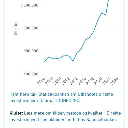
1.000.000
The chart has 1 X axis displaying categories.
The chart has 1 Y axis displaying Mio. kr.. Ra
Mio. kr.
800.000
600.000
400.000
2008
2014
2020
2006
2012
2018
2024
2010
2016
2022
End of interactive chart.
Hent flere tal i Statistikbanken om Udlandets direkte
investeringer i Danmark (DNFDIINC)
Kilder:
Læs mere om kilder, metode og kvalitet i 'Direkte
investeringer, transaktioner', m.fl. hos Nationalbanken