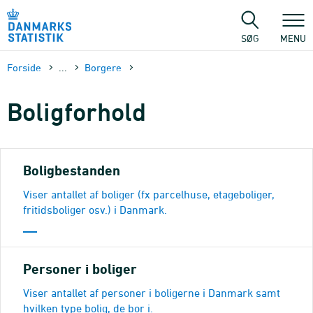
Gå
til
sidens
SØG
MENU
indhold
Forside
...
Borgere
Boligforhold
Boligbestanden
Viser antallet af boliger (fx parcelhuse, etageboliger,
fritidsboliger osv.) i Danmark.
Personer i boliger
Viser antallet af personer i boligerne i Danmark samt
hvilken type bolig, de bor i.