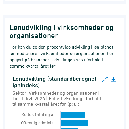
Lønudvikling i virksomheder og
organisationer
Her kan du se den procentvise udvikling i løn blandt
lønmodtagere i virksomheder og organisationer, her
opgjort på brancher. Udviklingen ses i forhold til
samme kvartal året før.
Lønudvikling (standardberegnet
Lønudvikling (standardberegnet lønindeks)
lønindeks)
Bar chart with 10 bars.
Sektor: Virksomheder og organisationer |
Tid: 1. kvt. 2026 | Enhed: Ændring i forhold
Sektor: Virksomheder og organisationer | Tid: 1
til samme kvartal året før (pct.):
Standardberegnet lønindeks
Kultur, fritid og a…
View as data table, Lønudvikling (standardbe
Offentlig adminis…
The chart has 1 X axis displaying Branche (DB