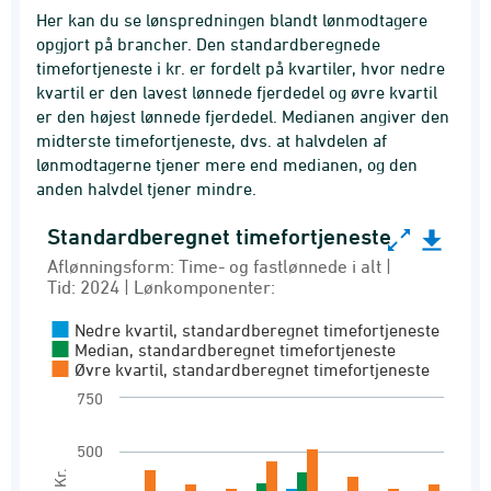
Her kan du se lønspredningen blandt lønmodtagere
opgjort på brancher. Den standardberegnede
timefortjeneste i kr. er fordelt på kvartiler, hvor nedre
kvartil er den lavest lønnede fjerdedel og øvre kvartil
er den højest lønnede fjerdedel. Medianen angiver den
midterste timefortjeneste, dvs. at halvdelen af
lønmodtagerne tjener mere end medianen, og den
anden halvdel tjener mindre.
Standardberegnet timefortjeneste
Standardberegnet timefortjeneste
Aflønningsform: Time- og fastlønnede i alt |
Bar chart with 3 data series.
Tid: 2024 | Lønkomponenter:
Aflønningsform: Time- og fastlønnede i alt | 
Nedre kvartil, standardberegnet timefortjeneste
Løn
Median, standardberegnet timefortjeneste
Øvre kvartil, standardberegnet timefortjeneste
View as data table, Standardberegnet timefo
750
The chart has 1 X axis displaying Branche (DB
The chart has 1 Y axis displaying Kr.. Range: 0
500
Kr.