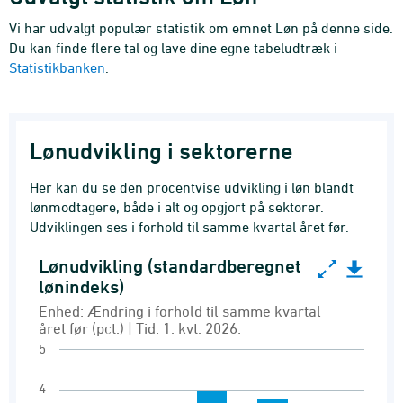
Vi har udvalgt populær statistik om emnet Løn på denne side.
Du kan finde flere tal og lave dine egne tabeludtræk i
Statistikbanken
.
Lønudvikling i sektorerne
Her kan du se den procentvise udvikling i løn blandt
lønmodtagere, både i alt og opgjort på sektorer.
Udviklingen ses i forhold til samme kvartal året før.
Lønudvikling (standardberegnet
Lønudvikling (standardberegnet lønindeks)
lønindeks)
Bar chart with 5 bars.
Enhed: Ændring i forhold til samme kvartal
året før (pct.) | Tid: 1. kvt. 2026:
Enhed: Ændring i forhold til samme kvartal året 
5
Standardberegnet lønindeks
View as data table, Lønudvikling (standardbe
4