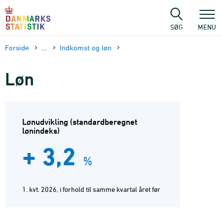
Gå
til
sidens
SØG
MENU
indhold
Forside
...
Indkomst og løn
Løn
Lønudvikling (standardberegnet
lønindeks)
+ 3,2
%
1. kvt. 2026, i forhold til samme kvartal året før