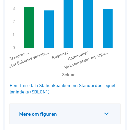
The chart has 1 X axis displaying Sektor.
3
The chart has 1 Y axis displaying values. Range
2
1
0
Sektorer …
Stat (inklusiv sociale…
Regioner
Kommuner
Virksomheder og orga…
Sektor
End of interactive chart.
Hent flere tal i Statistikbanken om Standardberegnet
lønindeks (SBLON1)
Mere om figuren