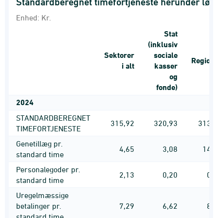
Standardberegnet timefortjeneste herunder lø
Enhed:
Kr.
Stat
(inklusiv
Sektorer
sociale
Region
i alt
kasser
og
fonde)
2024
STANDARDBEREGNET
315,92
320,93
313,2
TIMEFORTJENESTE
Genetillæg pr.
4,65
3,08
14,5
standard time
Personalegoder pr.
2,13
0,20
0,
standard time
Uregelmæssige
betalinger pr.
7,29
6,62
8,
standard time