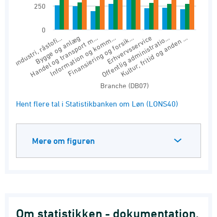
250
0
Industri, råstofi…
Handel og transport m…
Bygge og anlæg
Information og komm…
Finansiering og forsik…
Offentlig administratio…
Erhvervsservice
Kultur, fritid og anden …
Branche (DB07)
End of interactive chart.
Hent flere tal i Statistikbanken om Løn (LONS40)
Mere om figuren
Om statistikken - dokumentation,