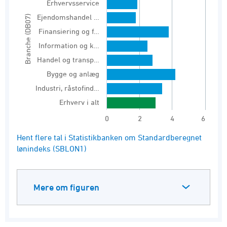
Erhvervsservice
The chart has 1 Y axis displaying values. Range
Ejendomshandel …
Branche (DB07)
Finansiering og f…
Information og k…
Handel og transp…
Bygge og anlæg
Industri, råstofind…
Erhverv i alt
0
2
4
6
End of interactive chart.
Hent flere tal i Statistikbanken om Standardberegnet
lønindeks (SBLON1)
Mere om figuren