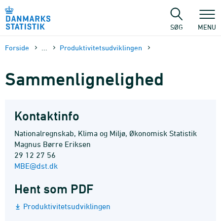
Gå
til
sidens
SØG
MENU
indhold
Forside
...
Produktivitetsudviklingen
Sammenlignelighed
Kontaktinfo
Nationalregnskab, Klima og Miljø, Økonomisk Statistik
Magnus Børre Eriksen
29 12 27 56
MBE@dst.dk
Hent som PDF
Produktivitetsudviklingen