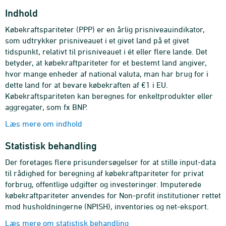
Indhold
Købekraftspariteter (PPP) er en årlig prisniveauindikator,
som udtrykker prisniveauet i et givet land på et givet
tidspunkt, relativt til prisniveauet i ét eller flere lande. Det
betyder, at købekraftpariteter for et bestemt land angiver,
hvor mange enheder af national valuta, man har brug for i
dette land for at bevare købekraften af €1 i EU.
Købekraftspariteten kan beregnes for enkeltprodukter eller
aggregater, som fx BNP.
Læs mere om indhold
Statistisk behandling
Der foretages flere prisundersøgelser for at stille input-data
til rådighed for beregning af købekraftpariteter for privat
forbrug, offentlige udgifter og investeringer. Imputerede
købekraftpariteter anvendes for Non-profit institutioner rettet
mod husholdningerne (NPISH), inventories og net-eksport.
Læs mere om statistisk behandling