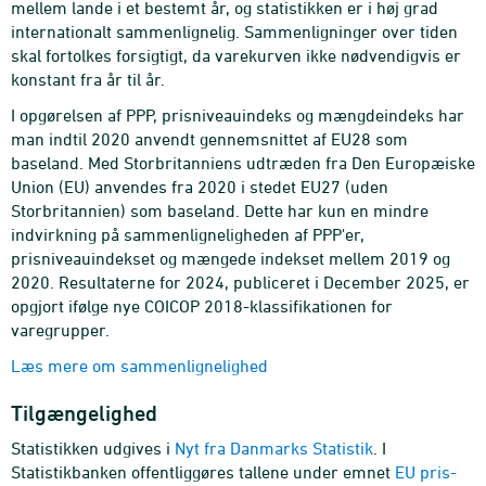
mellem lande i et bestemt år, og statistikken er i høj grad
internationalt sammenlignelig. Sammenligninger over tiden
skal fortolkes forsigtigt, da varekurven ikke nødvendigvis er
konstant fra år til år.
I opgørelsen af PPP, prisniveauindeks og mængdeindeks har
man indtil 2020 anvendt gennemsnittet af EU28 som
baseland. Med Storbritanniens udtræden fra Den Europæiske
Union (EU) anvendes fra 2020 i stedet EU27 (uden
Storbritannien) som baseland. Dette har kun en mindre
indvirkning på sammenligneligheden af PPP'er,
prisniveauindekset og mængede indekset mellem 2019 og
2020. Resultaterne for 2024, publiceret i December 2025, er
opgjort ifølge nye COICOP 2018-klassifikationen for
varegrupper.
Læs mere om sammenlignelighed
Tilgængelighed
Statistikken udgives i
Nyt fra Danmarks Statistik
. I
Statistikbanken offentliggøres tallene under emnet
EU pris-