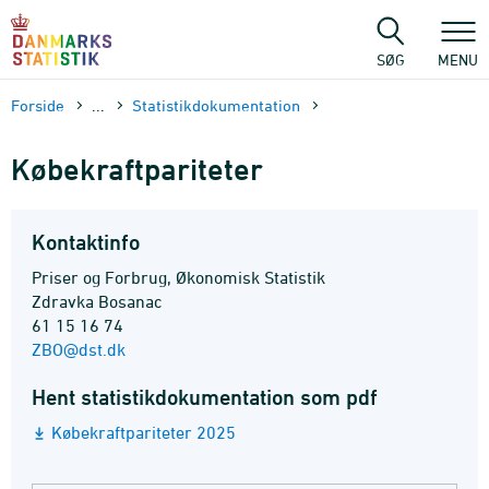
Gå
til
sidens
SØG
MENU
indhold
Forside
...
Statistik­dokument­ation
Købekraftpariteter
Kontaktinfo
Priser og Forbrug, Økonomisk Statistik
Zdravka Bosanac
61 15 16 74
ZBO@dst.dk
Hent statistikdokumentation som pdf
Købekraftpariteter 2025