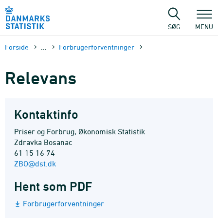
Gå
til
sidens
SØG
MENU
indhold
Forside
...
Forbrugerforventninger
Relevans
Kontaktinfo
Priser og Forbrug, Økonomisk Statistik
Zdravka Bosanac
61 15 16 74
ZBO@dst.dk
Hent som PDF
Forbrugerforventninger