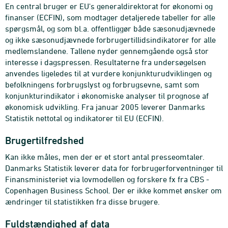
En central bruger er EU's generaldirektorat for økonomi og
finanser (ECFIN), som modtager detaljerede tabeller for alle
spørgsmål, og som bl.a. offentliggør både sæsonudjævnede
og ikke sæsonudjævnede forbrugertillidsindikatorer for alle
medlemslandene. Tallene nyder gennemgående også stor
interesse i dagspressen. Resultaterne fra undersøgelsen
anvendes ligeledes til at vurdere konjunkturudviklingen og
befolkningens forbrugslyst og forbrugsevne, samt som
konjunkturindikator i økonomiske analyser til prognose af
økonomisk udvikling. Fra januar 2005 leverer Danmarks
Statistik nettotal og indikatorer til EU (ECFIN).
Brugertilfredshed
Kan ikke måles, men der er et stort antal presseomtaler.
Danmarks Statistik leverer data for forbrugerforventninger til
Finansministeriet via lovmodellen og forskere fx fra CBS -
Copenhagen Business School. Der er ikke kommet ønsker om
ændringer til statistikken fra disse brugere.
Fuldstændighed af data