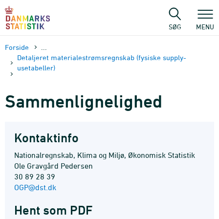
Gå
til
sidens
SØG
MENU
indhold
Forside
...
Detaljeret materialestrømsregnskab (fysiske supply-
usetabeller)
Sammenlignelighed
Kontaktinfo
Nationalregnskab, Klima og Miljø, Økonomisk Statistik
Ole Gravgård Pedersen
30 89 28 39
OGP@dst.dk
Hent som PDF