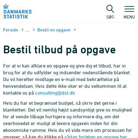
Gå
til
sidens
SØG
MENU
indhold
Forside
...
Bestil en opgave
Bestil tilbud på opgave
For at vi kan afklare en opgave og give dig et tilbud, har vi
brug for at du udfylder og indsender nedenstående blanket.
Du vil herefter modtage en e-mail med bekræftelse på
henvendelsen. Hvis dette ikke sker er du velkommen til at
kontakte os på
consulting@dst.dk
Hvis du har et begrænset budget, så skriv det gerne i
blanketten. Det vil nemlig højst sandsynligt give os mulighed
for at vende tilbage hurtigere og informere dig, om det
overhovedet er muligt at levere opgaven inden for din
økonomiske ramme. Hvis du vil vide mere om processen for
opgaver, så kan du klikke på
sådan forløber en opgave her
.