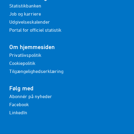
Statistikbanken
Beskæftigede med hjemmearbejde
Job og karriere
kommunegruppe, hyppighed og køn (15-64-årige)
2021-2025 - 1.000 personer
Udgivelseskalender
Portal for officiel statistik
Om hjemmesiden
Privatlivspolitik
Cookiepolitik
Tilgængelighedserklæring
Følg med
Abonnér på nyheder
Facebook
LinkedIn