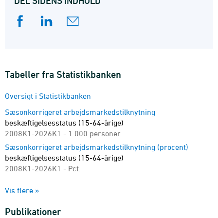
DEL SIDENS INDHOLD
Tabeller fra Statistikbanken
Oversigt i Statistikbanken
Sæsonkorrigeret arbejdsmarkedstilknytning
beskæftigelsesstatus (15-64-årige)
2008K1-2026K1 - 1.000 personer
Sæsonkorrigeret arbejdsmarkedstilknytning (procent)
beskæftigelsesstatus (15-64-årige)
2008K1-2026K1 - Pct.
Arbejdsmarkedstilknytning
Vis flere »
beskæftigelsesstatus, alder og køn (15-74-årige)
2008K1-2026K1 - 1.000 personer
Publikationer
Arbejdsmarkedstilknytning (procent)