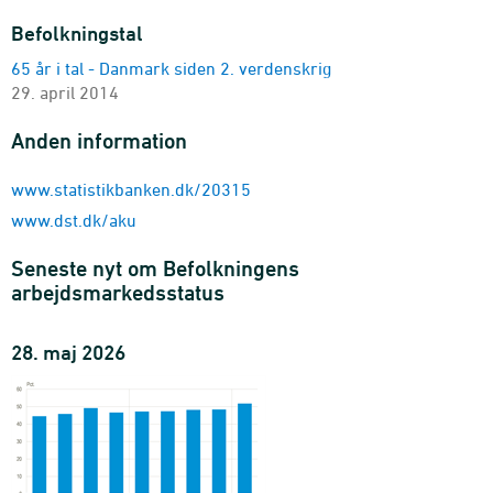
beskæftigelsesstatus, alder og køn (15-74-årige)
Befolkningstal
2008K1-2026K1 - Pct.
65 år i tal - Danmark siden 2. verdenskrig
Arbejdsmarkedstilknytning
29. april 2014
beskæftigelsesstatus og område (15-64-årige)
2008K1-2026K1 - 1.000 personer
Anden information
Arbejdsmarkedstilknytning (procent)
beskæftigelsesstatus og område (15-64-årige)
www.statistikbanken.dk/20315
2008K1-2026K1 - Pct.
www.dst.dk/aku
Beskæftigede
erhvervsmæssig status, alder og køn (15-64-årige)
Seneste nyt om Befolkningens
2008K1-2026K1 - 1.000 personer
arbejdsmarkedsstatus
Beskæftigede
branche (DB25 10-gruppering), område og køn (15-64-årige)
28. maj 2026
2008K1-2026K1 - 1.000 personer
Beskæftigede
område, alder og køn (15-64-årige)
2008K1-2026K1 - 1.000 personer
Beskæftigede med normal arbejdstid