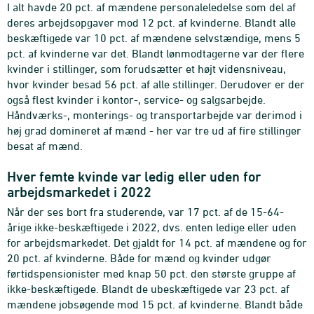
I alt havde 20 pct. af mændene personaleledelse som del af
deres arbejdsopgaver mod 12 pct. af kvinderne. Blandt alle
beskæftigede var 10 pct. af mændene selvstændige, mens 5
pct. af kvinderne var det. Blandt lønmodtagerne var der flere
kvinder i stillinger, som forudsætter et højt vidensniveau,
hvor kvinder besad 56 pct. af alle stillinger. Derudover er der
også flest kvinder i kontor-, service- og salgsarbejde.
Håndværks-, monterings- og transportarbejde var derimod i
høj grad domineret af mænd - her var tre ud af fire stillinger
besat af mænd.
Hver femte kvinde var ledig eller uden for
arbejdsmarkedet i 2022
Når der ses bort fra studerende, var 17 pct. af de 15-64-
årige ikke-beskæftigede i 2022, dvs. enten ledige eller uden
for arbejdsmarkedet. Det gjaldt for 14 pct. af mændene og for
20 pct. af kvinderne. Både for mænd og kvinder udgør
førtidspensionister med knap 50 pct. den største gruppe af
ikke-beskæftigede. Blandt de ubeskæftigede var 23 pct. af
mændene jobsøgende mod 15 pct. af kvinderne. Blandt både