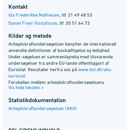
Kontakt
Ida Frederikke Mathiesen
,
tlf. 21 49 48 53
Daniel Freyr Gústafsson
,
tlf. 20 51 64 72
Kilder og metode
Arbejdskraftundersøgelsen benytter de internationalt
anvendte definitioner af beskæftigelse og ledighed.
Under-søgelsen er sammenlignelig med tilsvarende
undersøgelser fra andre EU-lande offentliggjort af
Eurostat. Resultater herfra ses på
www.dst.dk/aku-
eurostat
.
Forskellen mellem arbejdskraftundersøgelsens
Vis hele teksten »
ledighed (AKU-ledighed) og den registerbaserede
ledigheds-statistik præsenteres kort i en video og
Statistik­dokumentation
beskrives desuden udførligt på
www.dst.dk/ledighed
.
Arbejdskraftundersøgelsen (AKU)