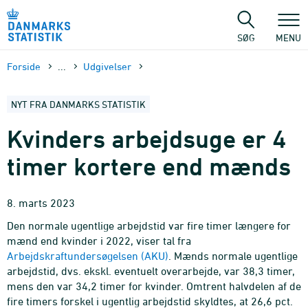
Gå
til
sidens
SØG
MENU
indhold
Forside
...
Udgivelser
NYT FRA DANMARKS STATISTIK
Kvinders arbejdsuge er 4
timer kortere end mænds
8. marts 2023
Den normale ugentlige arbejdstid var fire timer længere for
mænd end kvinder i 2022, viser tal fra
Arbejdskraftundersøgelsen (AKU)
. Mænds normale ugentlige
arbejdstid, dvs. ekskl. eventuelt overarbejde, var 38,3 timer,
mens den var 34,2 timer for kvinder. Omtrent halvdelen af de
fire timers forskel i ugentlig arbejdstid skyldtes, at 26,6 pct.