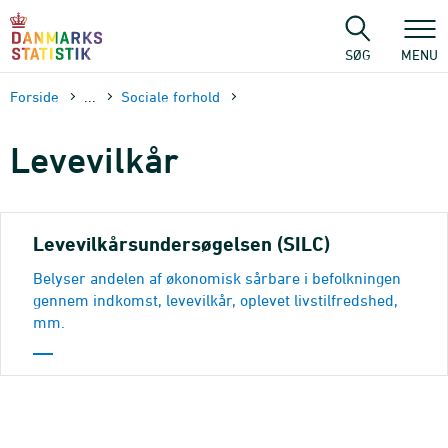
Gå
til
sidens
SØG
MENU
indhold
Forside
...
Sociale forhold
Levevilkår
Levevilkårsundersøgelsen (SILC)
Belyser andelen af økonomisk sårbare i befolkningen
gennem indkomst, levevilkår, oplevet livstilfredshed,
mm.