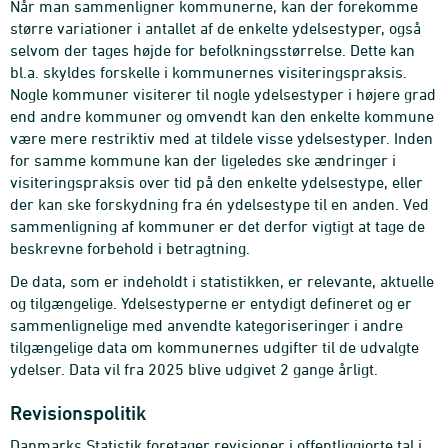
Når man sammenligner kommunerne, kan der forekomme
større variationer i antallet af de enkelte ydelsestyper, også
selvom der tages højde for befolkningsstørrelse. Dette kan
bl.a. skyldes forskelle i kommunernes visiteringspraksis.
Nogle kommuner visiterer til nogle ydelsestyper i højere grad
end andre kommuner og omvendt kan den enkelte kommune
være mere restriktiv med at tildele visse ydelsestyper. Inden
for samme kommune kan der ligeledes ske ændringer i
visiteringspraksis over tid på den enkelte ydelsestype, eller
der kan ske forskydning fra én ydelsestype til en anden. Ved
sammenligning af kommuner er det derfor vigtigt at tage de
beskrevne forbehold i betragtning.
De data, som er indeholdt i statistikken, er relevante, aktuelle
og tilgængelige. Ydelsestyperne er entydigt defineret og er
sammenlignelige med anvendte kategoriseringer i andre
tilgængelige data om kommunernes udgifter til de udvalgte
ydelser. Data vil fra 2025 blive udgivet 2 gange årligt.
Revisionspolitik
Danmarks Statistik foretager revisioner i offentliggjorte tal i