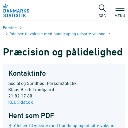
Gå
til
sidens
SØG
MENU
indhold
Forside
...
Ydelser til voksne med handicap og udsatte voksne
Præcision og pålidelighed
Kontaktinfo
Social og Sundhed, Personstatistik
Klaus Birch Lundgaard
21 82 17 60
KLU@dst.dk
Hent som PDF
Ydelser til voksne med handicap og udsatte voksne