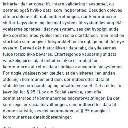
kriterier der er opsat ift. intern validering i systemet, og
dermed også hvilke data, som indberettes. Desuden opleves
ofte problemer ift. dataindberetningen, når kommunerne
skifter fagsystem, og dermed system-til-system løsning. Når
ydelserne oprettes i det nye system, ses det hyppigt, at de
ikke oprettes med ydelsernes reelle startdatoer, men med en
startdato som angiver tidspunktet for ibrugtagning af det nye
system. Derved går historikken i data tabt, da ydelsernes
fulde forløb ikke bevares. Efterfølgende validering af data
vanskeliggøres af, at det oftest ikke er muligt for
kommunerne at rette i data i tidligere anvendte fagsystemer.
For nogle ydelsestyper gælder, at de visiteres i en anden
afdeling i kommunen end den, der indberetter data til
statistikken om handicap og udsatte (voksne). Det gælder fx
jævnligt for § 95 i Lov om Social service, som ofte
administreres af kommunernes ældreforvaltninger. Da det
som regel er socialforvaltningen, som indberetter data til
denne statistik, ses det sommetider, at § 95 mangler i
kommunernes dataindberetninger.