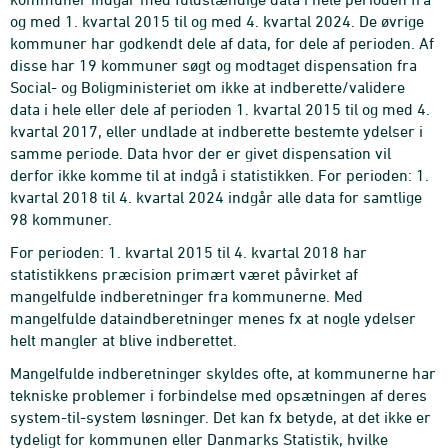
og med 1. kvartal 2015 til og med 4. kvartal 2024. De øvrige
kommuner har godkendt dele af data, for dele af perioden. Af
disse har 19 kommuner søgt og modtaget dispensation fra
Social- og Boligministeriet om ikke at indberette/validere
data i hele eller dele af perioden 1. kvartal 2015 til og med 4.
kvartal 2017, eller undlade at indberette bestemte ydelser i
samme periode. Data hvor der er givet dispensation vil
derfor ikke komme til at indgå i statistikken. For perioden: 1.
kvartal 2018 til 4. kvartal 2024 indgår alle data for samtlige
98 kommuner.
For perioden: 1. kvartal 2015 til 4. kvartal 2018 har
statistikkens præcision primært været påvirket af
mangelfulde indberetninger fra kommunerne. Med
mangelfulde dataindberetninger menes fx at nogle ydelser
helt mangler at blive indberettet.
Mangelfulde indberetninger skyldes ofte, at kommunerne har
tekniske problemer i forbindelse med opsætningen af deres
system-til-system løsninger. Det kan fx betyde, at det ikke er
tydeligt for kommunen eller Danmarks Statistik, hvilke