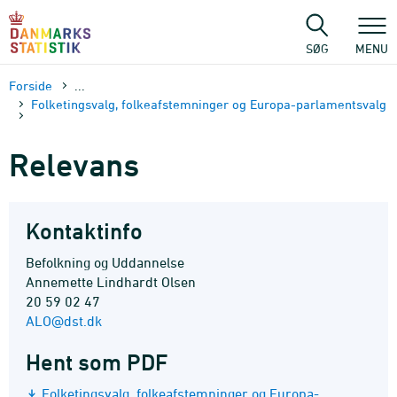
Gå
til
sidens
SØG
MENU
indhold
Forside
...
Folketingsvalg, folkeafstemninger og Europa-parlamentsvalg
Relevans
Kontaktinfo
Befolkning og Uddannelse
Annemette Lindhardt Olsen
20 59 02 47
ALO@dst.dk
Hent som PDF
Folketingsvalg, folkeafstemninger og Europa-