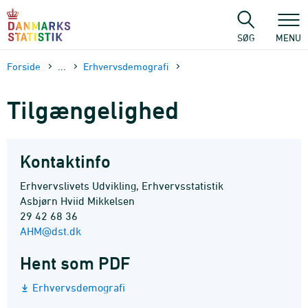
Gå
til
sidens
SØG
MENU
indhold
Forside
...
Erhvervsdemografi
Tilgængelighed
Kontaktinfo
Erhvervslivets Udvikling, Erhvervsstatistik
Asbjørn Hviid Mikkelsen
29 42 68 36
AHM@dst.dk
Hent som PDF
Erhvervsdemografi