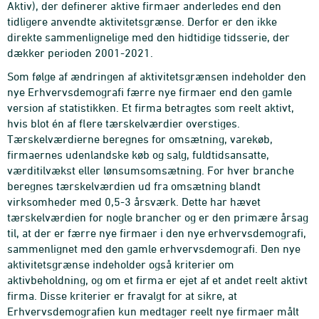
Aktiv), der definerer aktive firmaer anderledes end den
tidligere anvendte aktivitetsgrænse. Derfor er den ikke
direkte sammenlignelige med den hidtidige tidsserie, der
dækker perioden 2001-2021.
Som følge af ændringen af aktivitetsgrænsen indeholder den
nye Erhvervsdemografi færre nye firmaer end den gamle
version af statistikken. Et firma betragtes som reelt aktivt,
hvis blot én af flere tærskelværdier overstiges.
Tærskelværdierne beregnes for omsætning, varekøb,
firmaernes udenlandske køb og salg, fuldtidsansatte,
værditilvækst eller lønsumsomsætning. For hver branche
beregnes tærskelværdien ud fra omsætning blandt
virksomheder med 0,5-3 årsværk. Dette har hævet
tærskelværdien for nogle brancher og er den primære årsag
til, at der er færre nye firmaer i den nye erhvervsdemografi,
sammenlignet med den gamle erhvervsdemografi. Den nye
aktivitetsgrænse indeholder også kriterier om
aktivbeholdning, og om et firma er ejet af et andet reelt aktivt
firma. Disse kriterier er fravalgt for at sikre, at
Erhvervsdemografien kun medtager reelt nye firmaer målt