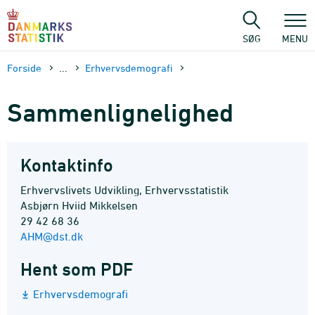
Gå
til
sidens
SØG
MENU
indhold
Forside
...
Erhvervsdemografi
Sammenlignelighed
Kontaktinfo
Erhvervslivets Udvikling, Erhvervsstatistik
Asbjørn Hviid Mikkelsen
29 42 68 36
AHM@dst.dk
Hent som PDF
Erhvervsdemografi