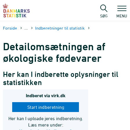
Gå
til
sidens
SØG
MENU
indhold
Forside
...
Indberetninger til statistik
Detail­omsætningen af
øko­logiske fødevarer
Her kan I indberette oplysninger til
statistikken
Indberet via virk.dk
Start indberetning
Her kan I uploade jeres indberetning.
Læs mere under: