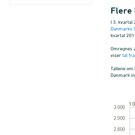
Flere
I 3. kvarta
Danmarks St
kvartal 201
Omregnes an
viser
tal fr
Tallene om
Danmark ind