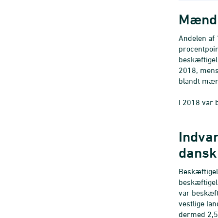
Mænd 
Andelen af 
procentpoin
beskæftigel
2018, mens 
blandt mænd
I 2018 var 
Indva
dansk
Beskæftigel
beskæftigel
var beskæft
vestlige la
dermed 2,5 