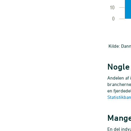
Kilde: Danm
Nogle
Andelen af 
brancherne 
en fjerdede
Statistikba
Mange
En del indv