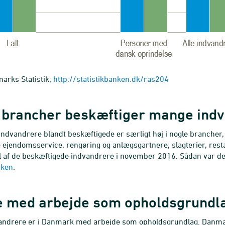
arks Statistik;
http://statistikbanken.dk/ras204
 brancher beskæftiger mange ind
indvandrere blandt beskæftigede er særligt høj i nogle brancher,
ejendomsservice, rengøring og anlægsgartnere, slagterier, resta
l af de beskæftigede indvandrere i november 2016. Sådan var det o
nken
.
 med arbejde som opholdsgrundlag
andrere er i Danmark med arbejde som opholdsgrundlag. Danmar