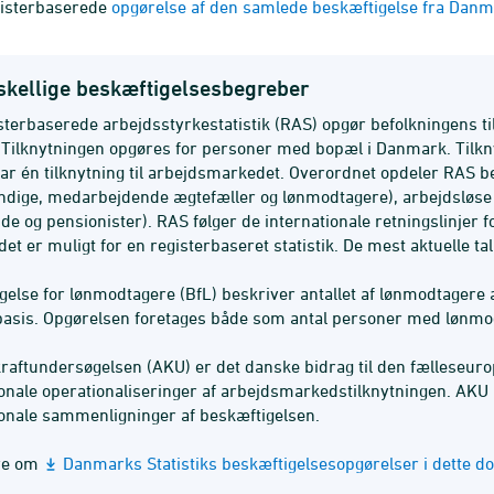
gisterbaserede
opgørelse af den samlede beskæftigelse fra Danma
rskellige beskæftigelsesbegreber
sterbaserede arbejdsstyrkestatistik (RAS) opgør befolkningens t
. Tilknytningen opgøres for personer med bopæl i Danmark. Tilkn
ar én tilknytning til arbejdsmarkedet. Overordnet opdeler RAS b
ndige, medarbejdende ægtefæller og lønmodtagere), arbejdsløse 
de og pensionister). RAS følger de internationale retningslinjer 
et er muligt for en registerbaseret statistik. De mest aktuelle t
gelse for lønmodtagere (BfL) beskriver antallet af lønmodtagere
sis. Opgørelsen foretages både som antal personer med lønmodt
raftundersøgelsen (AKU) er det danske bidrag til den fælleseur
ionale operationaliseringer af arbejdsmarkedstilknytningen. AKU
ionale sammenligninger af beskæftigelsen.
re om
Danmarks Statistiks beskæftigelsesopgørelser i dette 