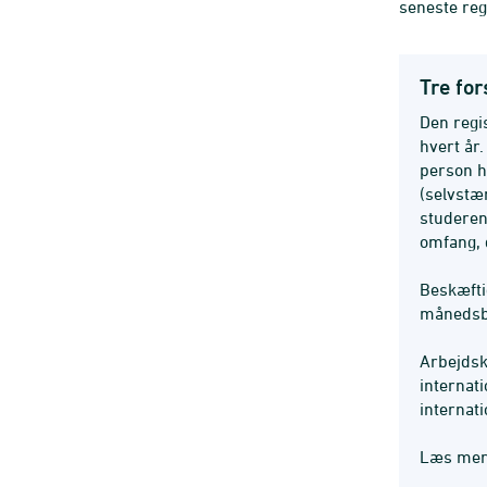
seneste re
Tre fo
Den regi
hvert år
person h
(selvstæ
studeren
omfang, d
Beskæfti
månedsba
Arbejdsk
internat
internat
Læs me