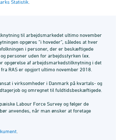
rks Statistik
.
ilknytning til arbejdsmarkedet ultimo november
ytningen opgøres ”i hoveder”, således at hver
efolkningen i personer, der er beskæftigede
og personer uden for arbejdsstyrken (ex.
for opgørelse af arbejdsmarkedstilknytning i det
al fra RAS er opgjort ultimo november 2018.
 ansat i virksomheder i Danmark på kvartals- og
agerjob og omregnet til fuldtidsbeskæftigede.
opæiske Labour Force Survey og følger de
 bør anvendes, når man ønsker at foretage
dokument
.