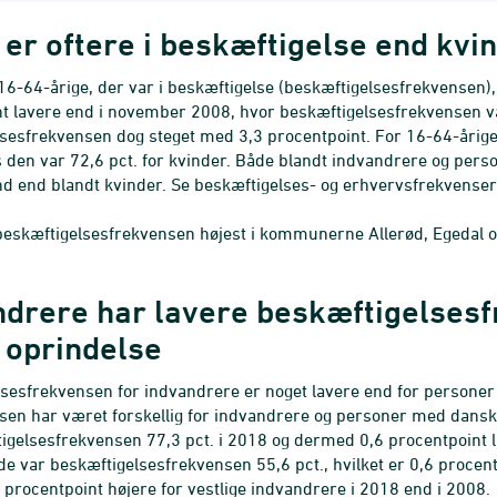
er oftere i beskæftigelse end kvi
16-64-årige, der var i beskæftigelse (beskæftigelsesfrekvensen), 
t lavere end i november 2008, hvor beskæftigelsesfrekvensen v
sesfrekvensen dog steget med 3,3 procentpoint. For 16-64-årig
den var 72,6 pct. for kvinder. Både blandt indvandrere og pers
 end blandt kvinder. Se beskæftigelses- og erhvervsfrekvenser 
beskæftigelsesfrekvensen højest i kommunerne Allerød, Egedal o
ndrere har lavere beskæftigelses
 oprindelse
sesfrekvensen for indvandrere er noget lavere end for personer
sen har været forskellig for indvandrere og personer med dans
igelsesfrekvensen 77,3 pct. i 2018 og dermed 0,6 procentpoint l
nde var beskæftigelsesfrekvensen 55,6 pct., hvilket er 0,6 procen
procentpoint højere for vestlige indvandrere i 2018 end i 2008.