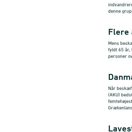
indvandrere
denne grupp
Flere 
Mens beskæf
fyldt 65 år
personer ov
Danma
Når beskæft
(AKU) bedst
femtehøjest
Grækenland 
Laves