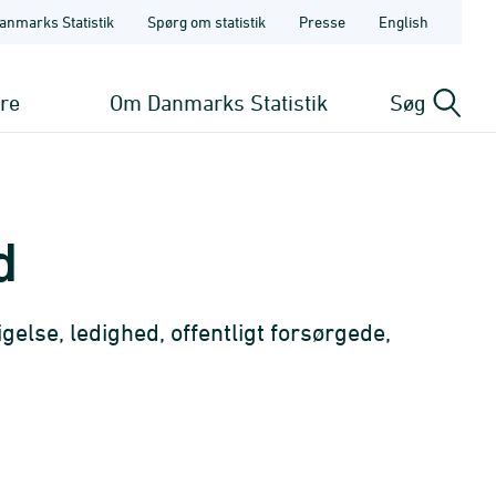
anmarks Statistik
Spørg om statistik
Presse
English
ere
Om Danmarks Statistik
Søg
d
else, ledighed, offentligt forsørgede,