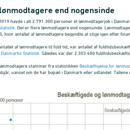
 lønmodtagere end nogensinde
l 2019 havde i alt 2.791.300 personer et lønmodtagerjob i Danma
atistik
. Det er flere lønmodtagere end nogensinde. Lønmodtager
3, hvor antallet af lønmodtagere begyndte at stige igen efter fin
tallet af lønmodtagere til fuld tid, var antallet af fuldtidsbeskæ
a Danmarks Statistik
. Således var der 2.303.400 fuldtidsbeskæfti
 lønmodtagere stammer fra statistikken
Beskæftigelse for lønmo
går, uanset om de har bopæl i Danmark eller udlandet. Tallene 