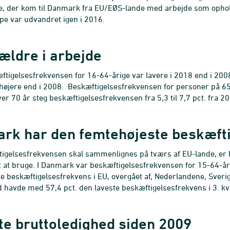
, der kom til Danmark fra EU/EØS-lande med arbejde som ophold
e var udvandret igen i 2016.
ældre i arbejde
tigelsesfrekvensen for 16-64-årige var lavere i 2018 end i 2008
, højere end i 2008. Beskæftigelsesfrekvensen for personer på 65
er 70 år steg beskæftigelsesfrekvensen fra 5,3 til 7,7 pct. fra 20
rk har den femtehøjeste beskæfti
igelsesfrekvensen skal sammenlignes på tværs af EU-lande, er
 at bruge. I Danmark var beskæftigelsesfrekvensen for 15-64-årig
e beskæftigelsesfrekvens i EU, overgået af, Nederlandene, Sverig
havde med 57,4 pct. den laveste beskæftigelsesfrekvens i 3. kv
te bruttoledighed siden 2009