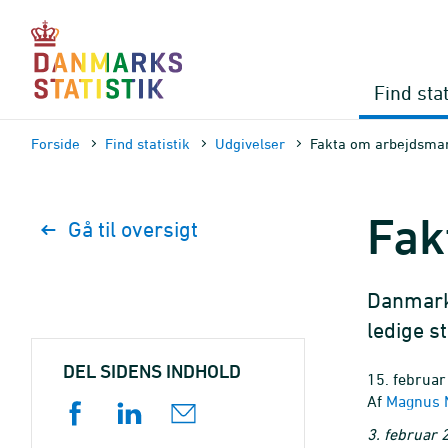
Gå
til
sidens
indhold
Find stat
Forside
Find statistik
Udgivelser
Fakta om arbejdsma
Fak
Gå til oversigt
Danmarks
ledige st
DEL SIDENS INDHOLD
15. februar
Af
Magnus N
3. februar 