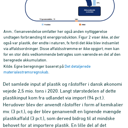
Anm.: Genanvendelse omfatter her også anden nyttiggørelse
undtagen forbrænding til energiproduktion. Figur 2 viser ikke, at der
også var plastik, der endte i naturen, fx fordi det ikke blev indsamlet
via affaldsordninger. Disse affaldsstrømme er ikke opgjort, men kan
for en stor dels vedkommende betragtes som værende en del af den
beregnede akkumulation.
Kilde. Egne beregninger baseret på
Det detaljerede
materialestrømsregnskab
.
Det samlede input af plastik og råstoffer i dansk økonomi
vejede 2,5 mio. tons i 2020. Langt størstedelen af dette
plastikinput kom fra udlandet via import (94 pct.).
Herudover blev der anvendt råstoffer i form af kemikalier
mv. (3 pct.), og der blev genanvendt en lignende mængde
plastikaffald (3 pct.), som derved bidrog til at mindske
behovet for at importere plastik. En lille del af det