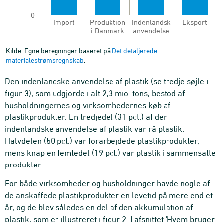
0
Import
Produktion
Indenlandsk
Eksport
i Danmark
anvendelse
Tilgang/Anvendelse
End of interactive chart.
Kilde. Egne beregninger baseret på
Det detaljerede
materialestrømsregnskab
.
Den indenlandske anvendelse af plastik (se tredje søjle i
figur 3), som udgjorde i alt 2,3 mio. tons, bestod af
husholdningernes og virksomhedernes køb af
plastikprodukter. En tredjedel (31 pct.) af den
indenlandske anvendelse af plastik var rå plastik.
Halvdelen (50 pct.) var forarbejdede plastikprodukter,
mens knap en femtedel (19 pct.) var plastik i sammensatte
produkter.
For både virksomheder og husholdninger havde nogle af
de anskaffede plastikprodukter en levetid på mere end et
år, og de blev således en del af den akkumulation af
plastik, som er illustreret i figur 2. I afsnittet 'Hvem bruger