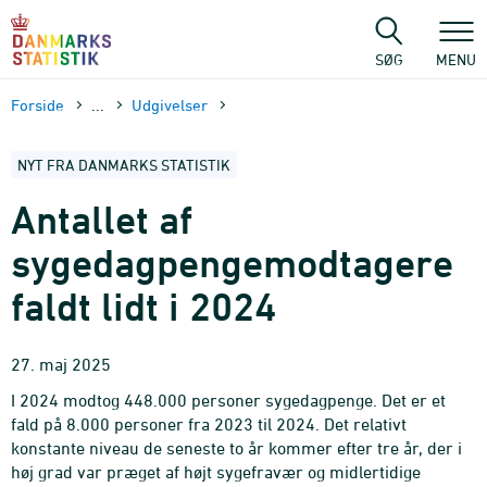
Gå
til
sidens
SØG
MENU
indhold
Forside
...
Udgivelser
NYT FRA DANMARKS STATISTIK
Antallet af
sygedagpengemodtagere
faldt lidt i 2024
27. maj 2025
I 2024 modtog 448.000 personer sygedagpenge. Det er et
fald på 8.000 personer fra 2023 til 2024. Det relativt
konstante niveau de seneste to år kommer efter tre år, der i
høj grad var præget af højt sygefravær og midlertidige