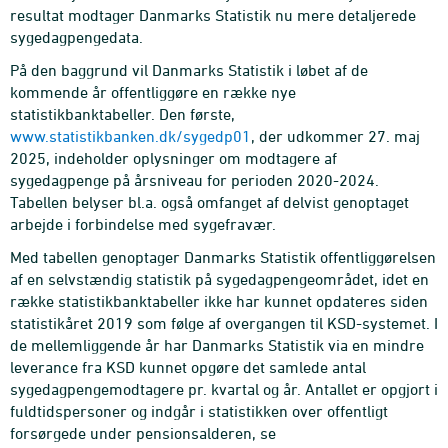
resultat modtager Danmarks Statistik nu mere detaljerede
sygedagpengedata.
På den baggrund vil Danmarks Statistik i løbet af de
kommende år offentliggøre en række nye
statistikbanktabeller. Den første,
www.statistikbanken.dk/sygedp01
, der udkommer 27. maj
2025, indeholder oplysninger om modtagere af
sygedagpenge på årsniveau for perioden 2020-2024.
Tabellen belyser bl.a. også omfanget af delvist genoptaget
arbejde i forbindelse med sygefravær.
Med tabellen genoptager Danmarks Statistik offentliggørelsen
af en selvstændig statistik på sygedagpengeområdet, idet en
række statistikbanktabeller ikke har kunnet opdateres siden
statistikåret 2019 som følge af overgangen til KSD-systemet. I
de mellemliggende år har Danmarks Statistik via en mindre
leverance fra KSD kunnet opgøre det samlede antal
sygedagpengemodtagere pr. kvartal og år. Antallet er opgjort i
fuldtidspersoner og indgår i statistikken over offentligt
forsørgede under pensionsalderen, se