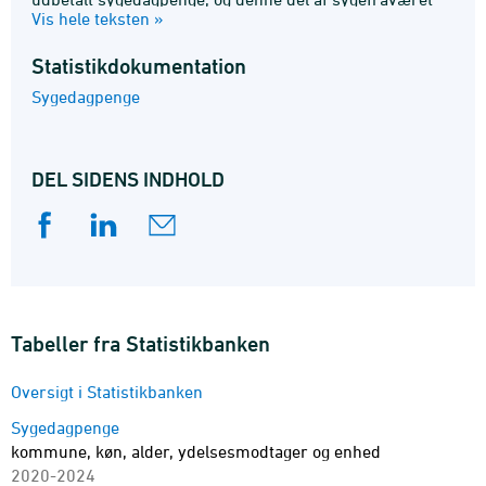
Vis hele teksten »
indgår dermed ikke i denne statistik.
Statistik­dokumentation
Sygedagpenge
DEL SIDENS INDHOLD
Tabeller fra Statistikbanken
Oversigt i Statistikbanken
Sygedagpenge
kommune, køn, alder, ydelsesmodtager og enhed
2020-2024