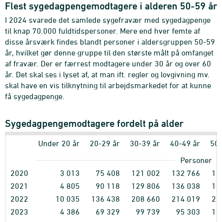
Flest sygedagpengemodtagere i alderen 50-59 år
I 2024 svarede det samlede sygefravær med sygedagpenge
til knap 70.000 fuldtidspersoner. Mere end hver femte af
disse årsværk findes blandt personer i aldersgruppen 50-59
år, hvilket gør denne gruppe til den største målt på omfanget
af fravær. Der er færrest modtagere under 30 år og over 60
år. Det skal ses i lyset af, at man ift. regler og lovgivning mv.
skal have en vis tilknytning til arbejdsmarkedet for at kunne
få sygedagpenge.
Sygedagpengemodtagere fordelt på alder
Under 20 år
20-29 år
30-39 år
40-49 år
50-
Personer
2020
3
013
75
408
121
002
132
766
14
2021
4
805
90
118
129
806
136
038
14
2022
10
035
136
438
208
660
214
019
20
2023
4
386
69
329
99
739
95
303
11