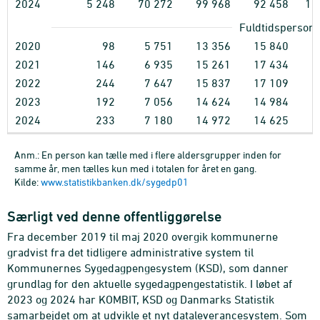
2024
5
248
70
272
99
968
92
458
11
Fuldtidsperson
2020
98
5
751
13
356
15
840
2
2021
146
6
935
15
261
17
434
2
2022
244
7
647
15
837
17
109
2
2023
192
7
056
14
624
14
984
1
2024
233
7
180
14
972
14
625
1
Anm.: En person kan tælle med i flere aldersgrupper inden for
samme år, men tælles kun med i totalen for året en gang.
Kilde:
www.statistikbanken.dk/sygedp01
Særligt ved denne offentliggørelse
Fra december 2019 til maj 2020 overgik kommunerne
gradvist fra det tidligere administrative system til
Kommunernes Sygedagpengesystem (KSD), som danner
grundlag for den aktuelle sygedagpengestatistik. I løbet af
2023 og 2024 har KOMBIT, KSD og Danmarks Statistik
samarbejdet om at udvikle et nyt dataleverancesystem. Som