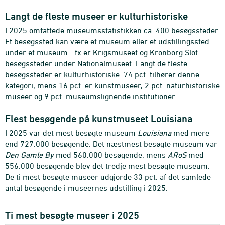
Langt de fleste museer er kulturhistoriske
I 2025 omfattede museumsstatistikken ca. 400 besøgssteder.
Et besøgssted kan være et museum eller et udstillingssted
under et museum - fx er Krigsmuseet og Kronborg Slot
besøgssteder under Nationalmuseet. Langt de fleste
besøgssteder er kulturhistoriske. 74 pct. tilhører denne
kategori, mens 16 pct. er kunstmuseer, 2 pct. naturhistoriske
museer og 9 pct. museumslignende institutioner.
Flest besøgende på kunstmuseet Louisiana
I 2025 var det mest besøgte museum
Louisiana
med mere
end 727.000 besøgende. Det næstmest besøgte museum var
Den Gamle By
med 560.000 besøgende, mens
ARoS
med
556.000 besøgende blev det tredje mest besøgte museum.
De ti mest besøgte museer udgjorde 33 pct. af det samlede
antal besøgende i museernes udstilling i 2025.
Ti mest besøgte museer i 2025