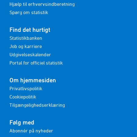
Barrierer for forbrug af billedkunst
Hjælp til erhvervsindberetning
årsag og køn
Spørg om statistik
2024-2025 - Pct.
Besøg på museum
Find det hurtigt
museumskategori, køn og alder
2024-2025 - Pct.
Statistikbanken
Besøg på museum
Job og karriere
museets placering, køn og alder
Udgivelseskalender
2024-2025 - Pct.
Portal for officiel statistik
Besøg på museum
ledsager, køn og alder
Om hjemmesiden
2024-2025 - Pct.
Privatlivspolitik
Brug af museers digitale tjenester
tjeneste, køn og alder
Cookiepolitik
2024-2025 - Pct.
Tilgængelighedserklæring
Barrierer for museumsbesøg
årsag og køn
Følg med
2024-2025 - Pct.
Abonnér på nyheder