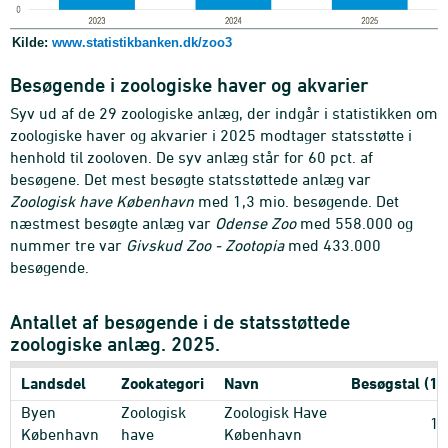
Kilde:
www.statistikbanken.dk/zoo3
Besøgende i zoologiske haver og akvarier
Syv ud af de 29 zoologiske anlæg, der indgår i statistikken om
zoologiske haver og akvarier i 2025 modtager statsstøtte i
henhold til zooloven. De syv anlæg står for 60 pct. af
besøgene. Det mest besøgte statsstøttede anlæg var
Zoologisk have København
med 1,3 mio. besøgende. Det
næstmest besøgte anlæg var
Odense Zoo
med 558.000 og
nummer tre var
Givskud Zoo - Zootopia
med 433.000
besøgende.
Antallet af besøgende i de statsstøttede
zoologiske anlæg. 2025.
Landsdel
Zookategori
Navn
Besøgstal (10
Byen
Zoologisk
Zoologisk Have
1.
København
have
København