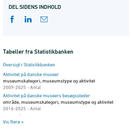
DEL SIDENS INDHOLD
Tabeller fra Statistikbanken
Oversigt i Statistikbanken
Aktivitet på danske museer
museumskategori, museumstype og aktivitet
2009-2025 - Antal
Aktivitet på danske museers besøgssteder
område, museumskategori, museumstype og aktivitet
2016-2025 - Antal
Besøg på museets udstilling
Vis flere »
museumskategori, museumstype og besøgstype
2022-2025 - Antal