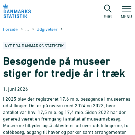
Gå
til
sidens
SØG
MENU
indhold
Forside
...
Udgivelser
NYT FRA DANMARKS STATISTIK
Besøgende på museer
stiger for tredje år i træk
1. juni 2026
I 2025 blev der registreret 17,6 mio. besøgende i museernes
udstillinger. Det er på niveau med 2024 og 2023, hvor
antallet var hhv. 17,5 mio. og 17,4 mio. Siden 2022 har der
generelt været en fremgang i antallet af museumsbesøg.
Museerne tilbyder også aktiviteter ud over udstillingerne, fx
cafébesøg, adgang til haver og parker samt arrangementer