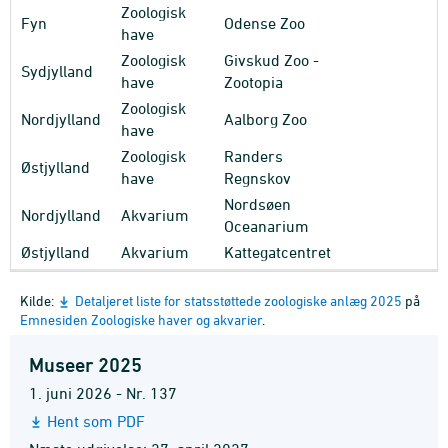
Zoologisk
Fyn
Odense Zoo
have
Zoologisk
Givskud Zoo -
Sydjylland
have
Zootopia
Zoologisk
Nordjylland
Aalborg Zoo
have
Zoologisk
Randers
Østjylland
have
Regnskov
Nordsøen
Nordjylland
Akvarium
Oceanarium
Østjylland
Akvarium
Kattegatcentret
Kilde:
Detaljeret liste for statsstøttede zoologiske anlæg 2025
på
Emnesiden Zoologiske haver og akvarier
.
Museer 2025
1. juni 2026 - Nr. 137
Hent som PDF