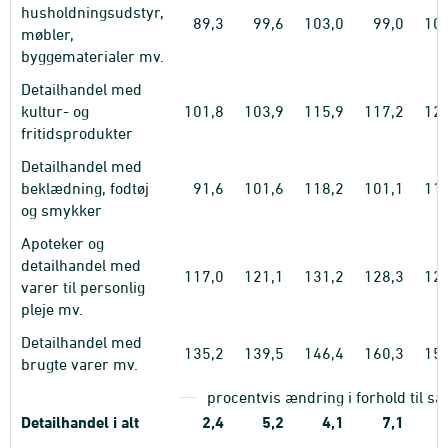
husholdningsudstyr,
89,3
99,6
103,0
99,0
102
møbler,
byggematerialer mv.
Detailhandel med
kultur- og
101,8
103,9
115,9
117,2
122
fritidsprodukter
Detailhandel med
beklædning, fodtøj
91,6
101,6
118,2
101,1
112
og smykker
Apoteker og
detailhandel med
117,0
121,1
131,2
128,3
126
varer til personlig
pleje mv.
Detailhandel med
135,2
139,5
146,4
160,3
159
brugte varer mv.
procentvis ændring i forhold til 
Detailhandel i alt
2,4
5,2
4,1
7,1