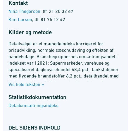
Kontakt
Nina Thøgersen
,
tlf. 21 20 32 67
Kim Larsen
,
tlf. 81 75 12 42
Kilder og metode
Detailsalget er et mængdeindeks korrigeret for
prisudvikling, normale sæsonudsving og effekten af
handelsdage. Branchegruppernes omsætningsandel i
indekset var i 2021: Supermarkeder, varehuse og
specialiseret dagligvarehandel 48,4 pct., tankstationer
med flydende brændstoffer 6,2 pct., detailhandel med
forbrugerelektronik 2,5 pct., detailhandel med
Vis hele teksten »
husholdningsudstyr, møbler, byggematerialer mv. 20,8
pct., detailhandel med kultur- og fritidsprodukter 5,2
Statistik­dokumentation
pct., detailhandel med beklædning, fodtøj og smykker
Detailomsætningsindeks
7,5 pct., apoteker og detailhandel med varer til
personlig pleje mv. 8,6 pct., detailhandel med brugte
varer mv. 0,8 pct. Stikprøve, beregningsmetoder m.m.
DEL SIDENS INDHOLD
er beskrevet i statistikdokumentationen om