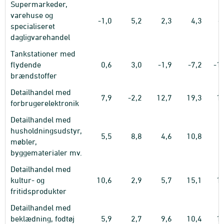
Supermarkeder,
varehuse og
-1,0
5,2
2,3
4,3
-
specialiseret
dagligvarehandel
Tankstationer med
flydende
0,6
3,0
-1,9
-7,2
-1
brændstoffer
Detailhandel med
7,9
-2,2
12,7
19,3
1
forbrugerelektronik
Detailhandel med
husholdningsudstyr,
5,5
8,8
4,6
10,8
møbler,
byggematerialer mv.
Detailhandel med
kultur- og
10,6
2,9
5,7
15,1
1
fritidsprodukter
Detailhandel med
beklædning, fodtøj
5,9
2,7
9,6
10,4
1