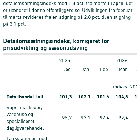
detailomsætningsindeks med 1,8 pct. fra marts til april. Det
er uændret i denne offentliggørelse. Udviklingen fra februar
til marts revideres fra en stigning på 2,8 pct. til en stigning
på 3,1 pct.
Detailomsætningsindeks, korrigeret for
prisudvikling og sæsonudsving
2025
2026
Dec.
Jan.
Feb.
Mar.
A
indeks, 202
Detailhandel i alt
101,3
102,1
101,6
104,8
10
Supermarkeder,
varehuse og
95,7
97,1
97,4
99,4
9
specialiseret
dagligvarehandel
Tankstationer med