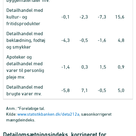
byggematerialer mv.
Detailhandel med
kultur- og
-0,1
-2,3
-7,3
15,6
fritidsprodukter
Detailhandel med
beklædning, fodtøj
-4,3
-0,5
-1,6
4,8
og smykker
Apoteker og
detailhandel med
-1,4
0,3
1,5
0,9
varer til personlig
pleje mv.
Detailhandel med
-5,8
7,1
-0,5
5,0
brugte varer mv.
Anm.: *Foreløbige tal.
Kilde:
www.statistikbanken.dk/deta212a
, sæsonkorrigeret
mængdeindeks.
Detailomsætningsindeks, korrigeret for