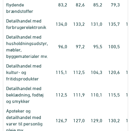
flydende
83,2
82,6
85,2
79,3
7
brændstoffer
Detailhandel med
134,0
133,2
131,0
135,7
13
forbrugerelektronik
Detailhandel med
husholdningsudstyr,
96,0
97,2
95,5
100,5
9
møbler,
byggematerialer mv.
Detailhandel med
kultur- og
115,1
112,5
104,3
120,6
12
fritidsprodukter
Detailhandel med
beklædning, fodtøj
112,5
111,9
110,1
115,5
11
og smykker
Apoteker og
detailhandel med
126,7
127,0
129,0
130,2
13
varer til personlig
pleje mv.