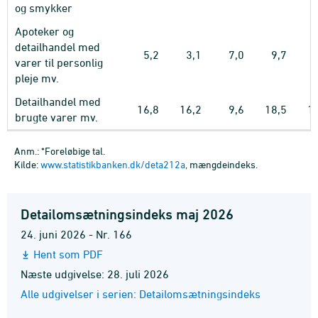
og smykker
Apoteker og
detailhandel med
5,2
3,1
7,0
9,7
varer til personlig
pleje mv.
Detailhandel med
16,8
16,2
9,6
18,5
1
brugte varer mv.
Anm.: *Foreløbige tal.
Kilde:
www.statistikbanken.dk/deta212a
, mængdeindeks.
Detailomsætningsindeks maj 2026
24. juni 2026 - Nr. 166
Hent som PDF
Næste udgivelse: 28. juli 2026
Alle udgivelser i serien: Detailomsætningsindeks