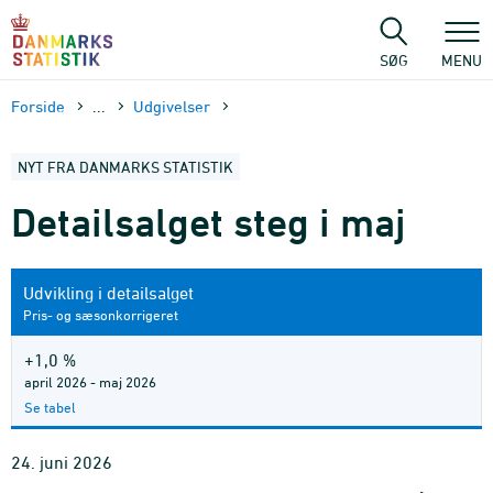
Gå
til
sidens
SØG
MENU
indhold
Forside
...
Udgivelser
NYT FRA DANMARKS STATISTIK
Detailsalget steg i maj
Udvikling i detailsalget
Pris- og sæsonkorrigeret
+1,0 %
april 2026 - maj 2026
Se tabel
24. juni 2026