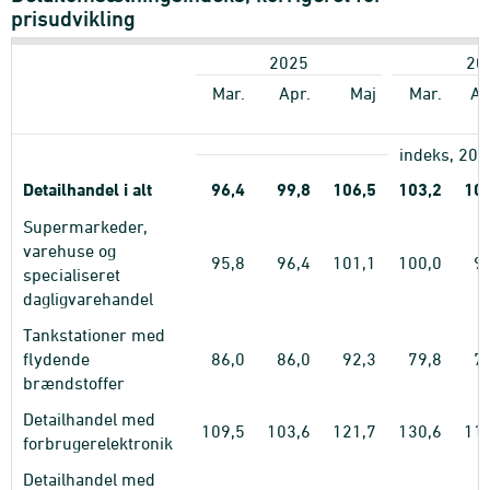
prisudvikling
2025
20
Mar.
Apr.
Maj
Mar.
Ap
indeks, 202
Detailhandel i alt
96,4
99,8
106,5
103,2
101
Supermarkeder,
varehuse og
95,8
96,4
101,1
100,0
9
specialiseret
dagligvarehandel
Tankstationer med
flydende
86,0
86,0
92,3
79,8
7
brændstoffer
Detailhandel med
109,5
103,6
121,7
130,6
119
forbrugerelektronik
Detailhandel med