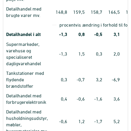
Detailhandel med
148,8
159,5
158,7
166,5
16
brugte varer mv.
procentvis ændring i forhold til f
Detailhandel i alt
-1,3
0,8
-0,5
3,1
Supermarkeder,
varehuse og
-1,3
1,5
0,3
2,0
specialiseret
dagligvarehandel
Tankstationer med
flydende
0,3
-0,7
3,2
-6,9
brændstoffer
Detailhandel med
0,4
-0,6
-1,6
3,6
forbrugerelektronik
Detailhandel med
husholdningsudstyr,
-0,6
1,2
-1,7
5,2
møbler,