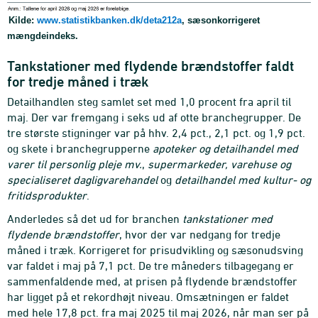
Kilde:
www.statistikbanken.dk/deta212a
, sæsonkorrigeret
mængdeindeks.
Tankstationer med flydende brændstoffer faldt
for tredje måned i træk
Detailhandlen steg samlet set med 1,0 procent fra april til
maj. Der var fremgang i seks ud af otte branchegrupper. De
tre største stigninger var på hhv. 2,4 pct., 2,1 pct. og 1,9 pct.
og skete i branchegrupperne
apoteker og detailhandel med
varer til personlig pleje mv.
,
supermarkeder, varehuse og
specialiseret dagligvarehandel
og
detailhandel med kultur- og
fritidsprodukter
.
Anderledes så det ud for branchen
tankstationer med
flydende brændstoffer
, hvor der var nedgang for tredje
måned i træk. Korrigeret for prisudvikling og sæsonudsving
var faldet i maj på 7,1 pct. De tre måneders tilbagegang er
sammenfaldende med, at prisen på flydende brændstoffer
har ligget på et rekordhøjt niveau. Omsætningen er faldet
med hele 17,8 pct. fra maj 2025 til maj 2026, når man ser på