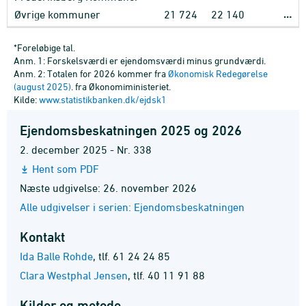
…
Øvrige kommuner
21
724
22
140
*Foreløbige tal.
Anm. 1: Forskelsværdi er ejendomsværdi minus grundværdi.
Anm. 2: Totalen for 2026 kommer fra
Økonomisk Redegørelse
(august 2025)
. fra Økonomiministeriet.
Kilde:
www.statistikbanken.dk/ejdsk1
Ejendomsbeskatningen 2025 og 2026
2. december 2025 - Nr. 338
Hent som PDF
Næste udgivelse: 26. november 2026
Alle udgivelser i serien: Ejendomsbeskatningen
Kontakt
Ida Balle Rohde
,
tlf. 61 24 24 85
Clara Westphal Jensen
,
tlf. 40 11 91 88
Kilder og metode