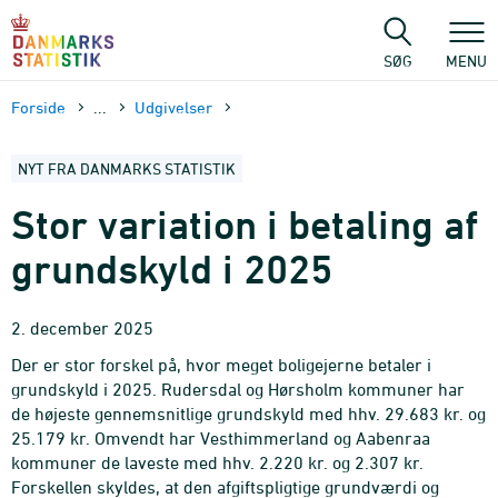
Gå
til
sidens
SØG
MENU
indhold
Forside
...
Udgivelser
NYT FRA DANMARKS STATISTIK
Stor variation i betaling af
grundskyld i 2025
2. december 2025
Der er stor forskel på, hvor meget boligejerne betaler i
grundskyld i 2025. Rudersdal og Hørsholm kommuner har
de højeste gennemsnitlige grundskyld med hhv. 29.683 kr. og
25.179 kr. Omvendt har Vesthimmerland og Aabenraa
kommuner de laveste med hhv. 2.220 kr. og 2.307 kr.
Forskellen skyldes, at den afgiftspligtige grundværdi og