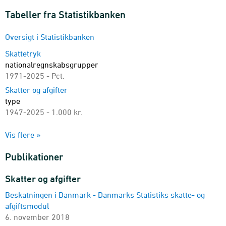
Tabeller fra Statistikbanken
Oversigt i Statistikbanken
Skattetryk
nationalregnskabsgrupper
1971-2025 - Pct.
Skatter og afgifter
type
1947-2025 - 1.000 kr.
Skatter der ikke indbetales, periodiseret
Vis flere »
skattetype
1995-2025 - Mio. kr.
Publikationer
Selskaber mv.
type og skattepligtig indkomst
Skatter og afgifter
1996-2024 - Antal
Beskatningen i Danmark - Danmarks Statistiks skatte- og
Skatteydende selskaber mv.
afgiftsmodul
type og indkomst og skat
6. november 2018
1996-2024