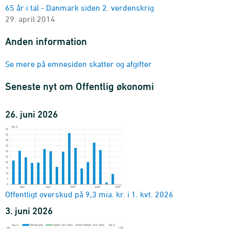
65 år i tal - Danmark siden 2. verdenskrig
Selskabsskat fordelt - DB07
29. april 2014
branche (DB07), indkomst og skat
1996-2024
Anden information
Ejendomsskatter
område og skattetype
Se mere på emnesiden skatter og afgifter
2007-2025 - 1.000 kr.
Ejendomsskatter
Seneste nyt om Offentlig økonomi
område og skattepromille
2007-2026 - Skattepromille
26. juni 2026
Grundskyld
område og ejendomstype
2007-2025 - 1.000 kr.
Beskatningsværdier og ejendomsskatter
område og beskatningsgrundlag
2006-2025
Personbeskatningen
Offentligt overskud på 9,3 mia. kr. i 1. kvt. 2026
område og beskatningsprocent
3. juni 2026
2007-2026