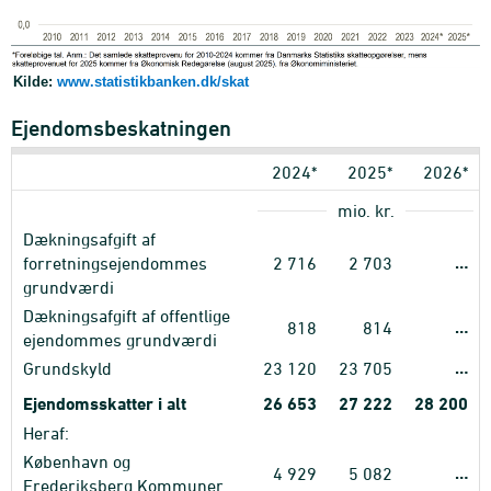
Kilde:
www.statistikbanken.dk/skat
Ejendomsbeskatningen
2024*
2025*
2026*
mio. kr.
Dækningsafgift af
…
forretningsejendommes
2
716
2
703
grundværdi
Dækningsafgift af offentlige
…
818
814
ejendommes grundværdi
…
Grundskyld
23
120
23
705
Ejendomsskatter i alt
26
653
27
222
28
200
Heraf:
København og
…
4
929
5
082
Frederiksberg Kommuner