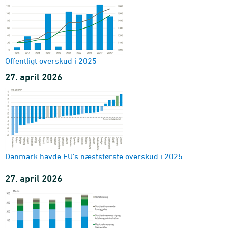
Skatteydernes indkomster og skatter
type
1987-2024 - Mio. kr.
Indkomster og fradrag ved slutligningen
type
1994-2024 - Mio. kr.
Offentligt overskud i 2025
Skattepligtige personer
27. april 2026
skattetype
1994-2024 - 1.000 personer
Slutskat
område og indkomstskattetype
2011-2024 - 1.000 kr.
Danmark havde EU's næststørste overskud i 2025
27. april 2026