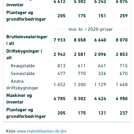
4
612
5
302
5
242
6
075
inventar
Plantager og
205
175
151
259
grundforbedringer
mio. kr. i 2020-priser
Bruttoinvesteringer
7
933
8
058
6
640
8
070
i alt
Driftsbygninger i
2
942
2
581
2
096
2
853
alt
Kvægstalde
813
611
641
715
Svinestalde
477
770
326
670
Andre
1
652
1
200
1
129
1
468
driftsbygninger
Maskiner og
4
785
5
302
4
424
4
980
inventar
Plantager og
205
175
121
237
grundforbedringer
Kilde:
www.statistikbanken.dk/jb4