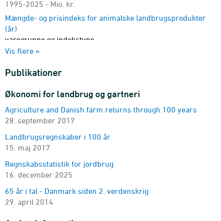
1995-2025 - Mio. kr.
Mængde- og prisindeks for animalske landbrugsprodukter
(år)
varegruppe og indekstype
2015-2025
Vis flere »
Mængde- og prisindeks for animalske landbrugsprodukter
Publikationer
(måned)
varegruppe og indekstype
Økonomi for landbrug og gartneri
2015M01-2026M05 - Indeks
Agriculture and Danish farm returns through 100 years
Salgspriser på udvalgte landbrugsprodukter
28. september 2017
produkt og enhed
2005M01-2026M05
Landbrugsregnskaber i 100 år
Resultatopgørelse for alle bedrifter (gennemsnit)
15. maj 2017
bedriftstype, region, standardoutput, kvartilgruppe og
Regnskabsstatistik for jordbrug
regnskabsposter
16. december 2025
2008-2025 - Gns.
65 år i tal - Danmark siden 2. verdenskrig
Resultatopgørelse for heltidsbedrifter (gennemsnit)
29. april 2014
bedriftstype, årsværk, kvartilgruppe og regnskabsposter
2008-2025 - Gns.