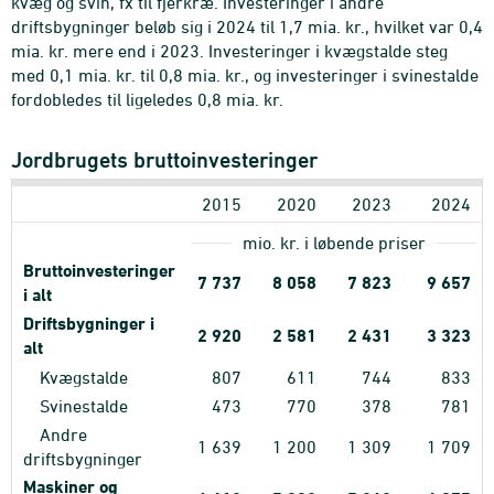
kvæg og svin, fx til fjerkræ. Investeringer i andre
driftsbygninger beløb sig i 2024 til 1,7 mia. kr., hvilket var 0,4
mia. kr. mere end i 2023. Investeringer i kvægstalde steg
med 0,1 mia. kr. til 0,8 mia. kr., og investeringer i svinestalde
fordobledes til ligeledes 0,8 mia. kr.
Jordbrugets bruttoinvesteringer
2015
2020
2023
2024
mio. kr. i løbende priser
Bruttoinvesteringer
7
737
8
058
7
823
9
657
i alt
Driftsbygninger i
2
920
2
581
2
431
3
323
alt
Kvægstalde
807
611
744
833
Svinestalde
473
770
378
781
Andre
1
639
1
200
1
309
1
709
driftsbygninger
Maskiner og