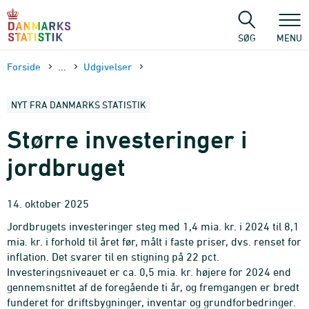
Gå
til
sidens
SØG
MENU
indhold
Forside
...
Udgivelser
NYT FRA DANMARKS STATISTIK
Større investeringer i
jordbruget
14. oktober 2025
Jordbrugets investeringer steg med 1,4 mia. kr. i 2024 til 8,1
mia. kr. i forhold til året før, målt i faste priser, dvs. renset for
inflation. Det svarer til en stigning på 22 pct.
Investeringsniveauet er ca. 0,5 mia. kr. højere for 2024 end
gennemsnittet af de foregående ti år, og fremgangen er bredt
funderet for driftsbygninger, inventar og grundforbedringer.