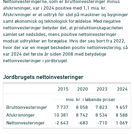
Nettoinvesteringerne, som er bruttoinvesteringer minus
afskrivninger, var i 2024 positive med 1,1 mia. kr.
Afskrivninger er et udtryk for slid på maskiner og bygninger
samt økonomisk og teknologisk forældelse. Med negative
nettoinvesteringer betyder det, at produktionskapaciteten
samlet set nedslides, mens positive nettoinvesteringer
modsat udtrykker en forøgelse. Hvis der ses bort fra 2022,
hvor der var en meget beskeden positiv nettoinvestering, så
var 2024 det første år siden 2008 med betydelige
nettoinvesteringer i jordbruget.
Jordbrugets nettoinvesteringer
2015
2020
2023
2024
mio. kr. i løbende priser
Bruttoinvesteringer
7
737
8
058
7
823
9
657
Afskrivninger
10
381
8
742
8
534
8
588
Nettoinvesteringer
-2
643
-683
-710
1
069