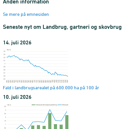
Anden information
Resultatopgørelse for deltidsbedrifter (gennemsnit)
bedriftstype, kvartilgruppe og regnskabsposter
Se mere på emnesiden
2008-2025 - Gns.
Nøgletal for alle bedrifter (gennemsnit)
Seneste nyt om Landbrug, gartneri og skovbrug
bedriftstype, region, standardoutput, kvartilgruppe og
regnskabsposter
14. juli 2026
2008-2025 - Gns.
Nøgletal for alle heltidsbedrifter (gennemsnit)
bedriftstype, årsværk, kvartilgruppe og regnskabsposter
2008-2025 - Gns.
Nøgletal for deltidsbedrifter (gennemsnit)
bedriftstype, kvartilgruppe og regnskabsposter
2008-2025 - Gns.
Fald i landbrugsarealet på 600.000 ha på 100 år
Samlede værdier og indeks for animalske
10. juli 2026
landbrugsprodukter (kvartal)
indekstype
2015K1-2026K1
Mængde- og prisindeks for animalske landbrugsprodukter
(kvartal)