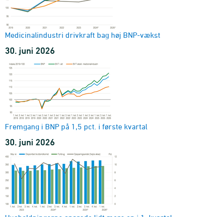
område, socioøkonomisk status og branche
1993-2024
Versionstabel NRHP - Produktion, BNP og indkomstdannelse
Medicinalindustri drivkraft bag høj BNP-vækst
område, transaktion og prisenhed
30. juni 2026
1993-2024
Versionstabel NRS - Husholdningernes indkomst
område, transaktion og prisenhed
2000-2024
Fremgang i BNP på 1,5 pct. i første kvartal
30. juni 2026