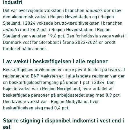
industri
Det var overvejende væksten i branchen
industri
, der drev
den økonomisk vækst i Region Hovedstaden og i Region
Sjælland. I 2024 voksede bruttoværditilvæksten i branchen
industri
med 26,2 pct. i Region Hovedstaden. I Region
Sjælland var væksten 19,6 pct. Den forholdsvis svage vækst i
Danmark vest for Storebælt i årene 2022-2024 er bredt
funderet på brancher.
Lav vækst i beskæftigelsen i alle regioner
Beskæftigelsesudviklingen er mere jævnt fordelt på tværs af
regioner, end BNP-væksten er. I alle landets regioner var der
en beskæftigelsesfremgang på under 1 pct. i 2024. Den
højeste vækst var i Region Nordjylland, hvor antallet af
beskæftigede personer på arbejdsstedet steg med 0,9 pct.
Den laveste vækst var i Region Midtjylland, hvor
beskæftigelsen steg med 0,4 pct.
Større stigning i disponibel indkomst i vest end i
øst