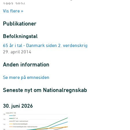
1993-2024
Vis flere »
Investeringer (10a3-gruppering)
område, branche og prisenhed
Publikationer
2000-2023
1-2.1.1 Produktion, BVT og indkomstdannelse (10a3-
Befolkningstal
gruppering)
65 år i tal - Danmark siden 2. verdenskrig
område, transaktion, branche og prisenhed
29. april 2014
1993-2024
Befolkning
Anden information
område og socioøkonomisk status
1993-2024 - Antal
Se mere på emnesiden
1-2.1.1 Produktion, BNP og indkomstdannelse
område, transaktion og prisenhed
Seneste nyt om Nationalregnskab
1993-2024
Husholdningernes indkomst
30. juni 2026
område, transaktion og prisenhed
2000-2024
Versionstabel NRBB10 - Beskæftigelse og timer (10a3-
gruppering)