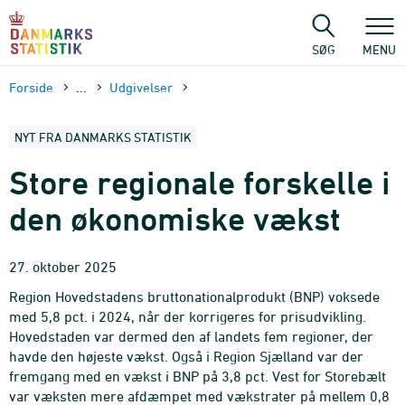
Gå
til
sidens
SØG
MENU
indhold
Forside
...
Udgivelser
NYT FRA DANMARKS STATISTIK
Store regionale forskelle i
den økonomiske vækst
27. oktober 2025
Region Hovedstadens bruttonationalprodukt (BNP) voksede
med 5,8 pct. i 2024, når der korrigeres for prisudvikling.
Hovedstaden var dermed den af landets fem regioner, der
havde den højeste vækst. Også i Region Sjælland var der
fremgang med en vækst i BNP på 3,8 pct. Vest for Storebælt
var væksten mere afdæmpet med vækstrater på mellem 0,8