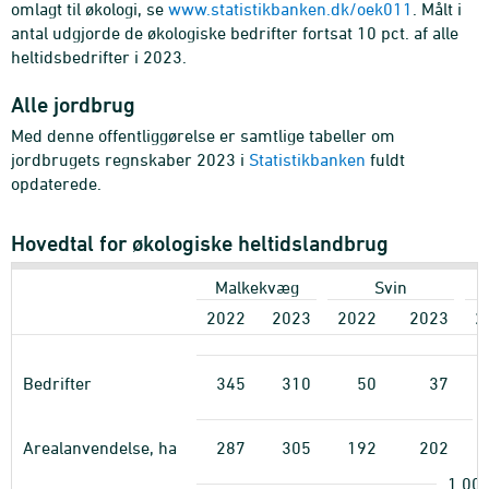
omlagt til økologi, se
www.statistikbanken.dk/oek011
. Målt i
antal udgjorde de økologiske bedrifter fortsat 10 pct. af alle
heltidsbedrifter i 2023.
Alle jordbrug
Med denne offentliggørelse er samtlige tabeller om
jordbrugets regnskaber 2023 i
Statistikbanken
fuldt
opdaterede.
Hovedtal for økologiske heltidslandbrug
Malkekvæg
Svin
2022
2023
2022
2023
2
Bedrifter
345
310
50
37
Arealanvendelse, ha
287
305
192
202
1.000