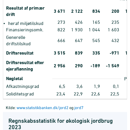
Resultat af primær
3
671
2
122
834
200
1
drift
273
426
165
235
•
heraf miljøtilskud
Finansieringsomk.
822
1
930
1
044
1
603
Generelle
666
647
545
432
driftstilskud
Driftsresultat
3
515
839
335
-971
1
Driftsresultat efter
2
956
290
-189
-1
549
ejeraflønning
Nøgletal
Pct
Afkastningsgrad
6,5
3,6
1,9
0,1
Soliditetsgrad
23,4
22,9
22,6
22,5
5
Kilde:
www.statistikbanken.dk/jord2
og
jord7
Regnskabsstatistik for økologisk jordbrug
2023