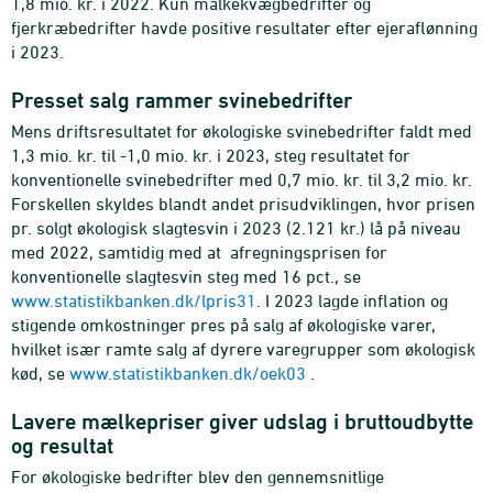
1,8 mio. kr. i 2022. Kun malkekvægbedrifter og
fjerkræbedrifter havde positive resultater efter ejeraflønning
i 2023.
Presset salg rammer svinebedrifter
Mens driftsresultatet for økologiske svinebedrifter faldt med
1,3 mio. kr. til -1,0 mio. kr. i 2023, steg resultatet for
konventionelle svinebedrifter med 0,7 mio. kr. til 3,2 mio. kr.
Forskellen skyldes blandt andet prisudviklingen, hvor prisen
pr. solgt økologisk slagtesvin i 2023 (2.121 kr.) lå på niveau
med 2022, samtidig med at afregningsprisen for
konventionelle slagtesvin steg med 16 pct., se
www.statistikbanken.dk/lpris31
. I 2023 lagde inflation og
stigende omkostninger pres på salg af økologiske varer,
hvilket især ramte salg af dyrere varegrupper som økologisk
kød, se
www.statistikbanken.dk/oek03
.
Lavere mælkepriser giver udslag i bruttoudbytte
og resultat
For økologiske bedrifter blev den gennemsnitlige