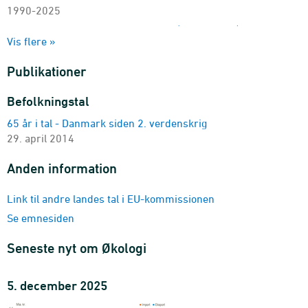
1990-2025
Resultatopgørelse for alle bedrifter (gennemsnit)
Vis flere »
bedriftstype, region, standardoutput, kvartilgruppe og
regnskabsposter
Publikationer
2008-2025 - Gns.
Resultatopgørelse for heltidsbedrifter (gennemsnit)
Befolkningstal
bedriftstype, årsværk, kvartilgruppe og regnskabsposter
65 år i tal - Danmark siden 2. verdenskrig
2008-2025 - Gns.
29. april 2014
Resultatopgørelse for deltidsbedrifter (gennemsnit)
bedriftstype, kvartilgruppe og regnskabsposter
Anden information
2008-2025 - Gns.
Nøgletal for alle bedrifter (gennemsnit)
Link til andre landes tal i EU-kommissionen
bedriftstype, region, standardoutput, kvartilgruppe og
Se emnesiden
regnskabsposter
2008-2025 - Gns.
Seneste nyt om Økologi
Nøgletal for alle heltidsbedrifter (gennemsnit)
bedriftstype, årsværk, kvartilgruppe og regnskabsposter
5. december 2025
2008-2025 - Gns.
Nøgletal for deltidsbedrifter (gennemsnit)