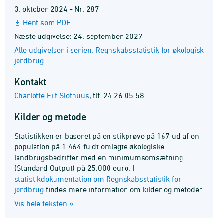
3. oktober 2024 - Nr. 287
Hent som PDF
Næste udgivelse: 24. september 2027
Alle udgivelser i serien: Regnskabsstatistik for økologisk
jordbrug
Kontakt
Charlotte Filt Slothuus
,
tlf. 24 26 05 58
Kilder og metode
Statistikken er baseret på en stikprøve på 167 ud af en
population på 1.464 fuldt omlagte økologiske
landbrugsbedrifter med en minimumsomsætning
(Standard Output) på 25.000 euro. I
statistikdokumentation om Regnskabsstatistik for
jordbrug
findes mere information om kilder og metoder.
Data indsendes til EUs informationsnet for
Vis hele teksten »
landøkonomisk bogføring (FADN), der sammenstiller