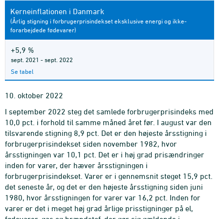
Kerneinflationen i Danmark
(Årlig stigning i forbrugerprisindekset eksklusive energi og ikke-
forarbejdede fødevarer)
+5,9 %
sept. 2021 - sept. 2022
Se tabel
10. oktober 2022
I september 2022 steg det samlede forbrugerprisindeks med
10,0 pct. i forhold til samme måned året før. I august var den
tilsvarende stigning 8,9 pct. Det er den højeste årsstigning i
forbrugerprisindekset siden november 1982, hvor
årsstigningen var 10,1 pct. Det er i høj grad prisændringer
inden for varer, der hæver årsstigningen i
forbrugerprisindekset. Varer er i gennemsnit steget 15,9 pct.
det seneste år, og det er den højeste årsstigning siden juni
1980, hvor årsstigningen for varer var 16,2 pct. Inden for
varer er det i meget høj grad årlige prisstigninger på el,
fødevarer, gas og brændstof, der gør sig gældende i