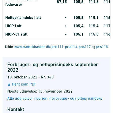
87,15
105,6
111,6
111,
fødevarer
Nettoprisindeks i alt
•
105,8
115,1
116,
HICP i alt
•
105,4
115,4
117,
HICP-CT i alt
•
105,1
115,0
116,
Kilde:
www.statistikbanken.dk/pris111
,
pris114
,
pris117
og
pris118
Forbruger- og nettoprisindeks september
2022
10. oktober 2022 - Nr. 343
Hent som PDF
Næste udgivelse: 10. november 2022
Alle udgivelser i serien: Forbruger- og nettoprisindeks
Kontakt