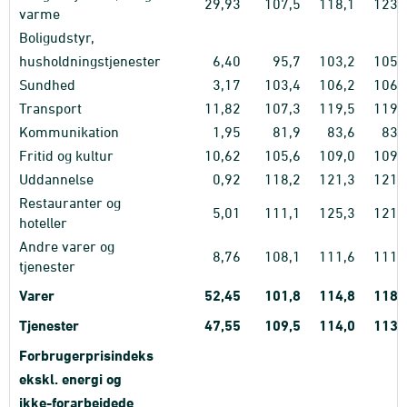
29,93
107,5
118,1
123,
varme
Boligudstyr,
husholdningstjenester
6,40
95,7
103,2
105,
Sundhed
3,17
103,4
106,2
106,
Transport
11,82
107,3
119,5
119,
Kommunikation
1,95
81,9
83,6
83,
Fritid og kultur
10,62
105,6
109,0
109,
Uddannelse
0,92
118,2
121,3
121,
Restauranter og
5,01
111,1
125,3
121,
hoteller
Andre varer og
8,76
108,1
111,6
111,
tjenester
Varer
52,45
101,8
114,8
118,
Tjenester
47,55
109,5
114,0
113,
Forbrugerprisindeks
ekskl. energi og
ikke-forarbejdede