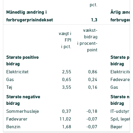
pct.
Månedlig ændring i
Årlig ændr
forbrugerprisindekset
1,3
forbrugerp
vækst-
vægt i
bidrag
FPI
i procent-
i pct.
point
Største positive
Største pos
bidrag
bidrag
Elektricitet
2,55
0,86
Elektricitet
Gas
0,65
0,24
Fødevarer
Tøj
3,55
0,16
Gas
Største negative
Største ne
bidrag
bidrag
Sommerhusleje
0,37
-0,18
IT-udstyr
Fødevarer
11,02
-0,07
Spil, legetøj
Benzin
1,68
-0,07
Bøger