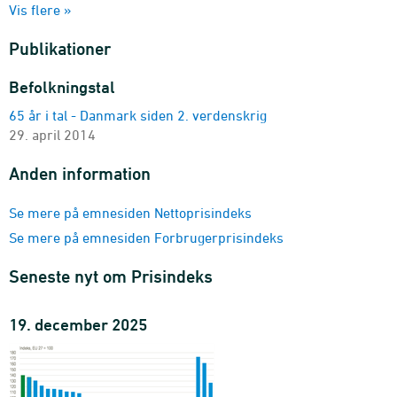
Vis flere »
hovedtal
2001-2025
Publikationer
Forbrugerprisindeks, årsgennemsnit
type
Befolkningstal
1900-2025 - Indeks
65 år i tal - Danmark siden 2. verdenskrig
Forbrugerprisindeks, gennemsnitlig årlig inflation
29. april 2014
type
1900-2025 - Pct.
Anden information
Se mere på emnesiden Nettoprisindeks
Se mere på emnesiden Forbrugerprisindeks
Seneste nyt om Prisindeks
19. december 2025