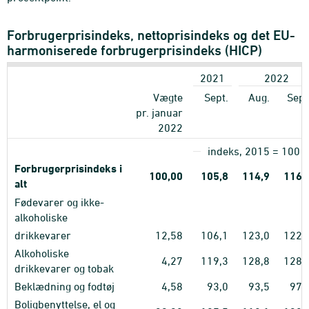
Forbrugerprisindeks, nettoprisindeks og det EU-
harmoniserede forbrugerprisindeks (HICP)
2021
2022
Vægte
Sept.
Aug.
Sept
pr. januar
2022
indeks, 2015 = 100
Forbrugerprisindeks i
100,00
105,8
114,9
116,
alt
Fødevarer og ikke-
alkoholiske
drikkevarer
12,58
106,1
123,0
122,
Alkoholiske
4,27
119,3
128,8
128,
drikkevarer og tobak
Beklædning og fodtøj
4,58
93,0
93,5
97,
Boligbenyttelse, el og