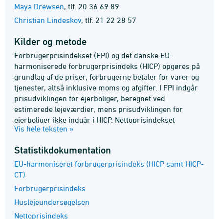
Maya Drewsen
,
tlf. 20 36 69 89
Christian Lindeskov
,
tlf. 21 22 28 57
Kilder og metode
Forbrugerprisindekset (FPI) og det danske EU-
harmoniserede forbrugerprisindeks (HICP) opgøres på
grundlag af de priser, forbrugerne betaler for varer og
tjenester, altså inklusive moms og afgifter. I FPI indgår
prisudviklingen for ejerboliger, beregnet ved
estimerede lejeværdier, mens prisudviklingen for
ejerboliger ikke indgår i HICP. Nettoprisindekset
Vis hele teksten »
beregnes derimod ved så vidt muligt at fratrække
indirekte skatter og afgifter, mens tilskud til
Statistik­dokumentation
nedsættelse af priserne tillægges. HICP-CT beregnes
ved at fastholde satserne på de indirekte skatter og
EU-harmoniseret forbrugerprisindeks (HICP samt HICP-
afgifter på niveauet fra december året før.
CT)
Forbrugerprisindeks
Huslejeundersøgelsen
Nettoprisindeks