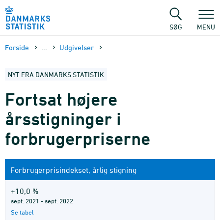
Gå
til
sidens
SØG
MENU
indhold
Forside
...
Udgivelser
NYT FRA DANMARKS STATISTIK
Fortsat højere
årsstigninger i
forbrugerpriserne
Forbrugerprisindekset, årlig stigning
+10,0 %
sept. 2021 - sept. 2022
Se tabel