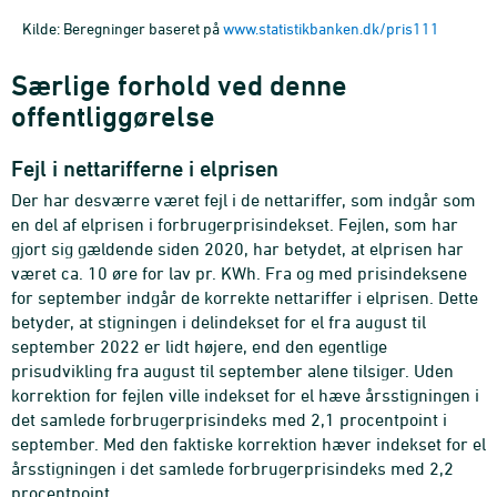
Kilde: Beregninger baseret på
www.statistikbanken.dk/pris111
Særlige forhold ved denne
offentliggørelse
Fejl i nettarifferne i elprisen
Der har desværre været fejl i de nettariffer, som indgår som
en del af elprisen i forbrugerprisindekset. Fejlen, som har
gjort sig gældende siden 2020, har betydet, at elprisen har
været ca. 10 øre for lav pr. KWh. Fra og med prisindeksene
for september indgår de korrekte nettariffer i elprisen. Dette
betyder, at stigningen i delindekset for el fra august til
september 2022 er lidt højere, end den egentlige
prisudvikling fra august til september alene tilsiger. Uden
korrektion for fejlen ville indekset for el hæve årsstigningen i
det samlede forbrugerprisindeks med 2,1 procentpoint i
september. Med den faktiske korrektion hæver indekset for el
årsstigningen i det samlede forbrugerprisindeks med 2,2
procentpoint.