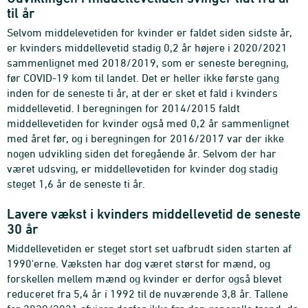
til år
Selvom middelevetiden for kvinder er faldet siden sidste år,
er kvinders middellevetid stadig 0,2 år højere i 2020/2021
sammenlignet med 2018/2019, som er seneste beregning,
før COVID-19 kom til landet. Det er heller ikke første gang
inden for de seneste ti år, at der er sket et fald i kvinders
middellevetid. I beregningen for 2014/2015 faldt
middellevetiden for kvinder også med 0,2 år sammenlignet
med året før, og i beregningen for 2016/2017 var der ikke
nogen udvikling siden det foregående år. Selvom der har
været udsving, er middellevetiden for kvinder dog stadig
steget 1,6 år de seneste ti år.
Lavere vækst i kvinders middellevetid de seneste
30 år
Middellevetiden er steget stort set uafbrudt siden starten af
1990'erne. Væksten har dog været størst for mænd, og
forskellen mellem mænd og kvinder er derfor også blevet
reduceret fra 5,4 år i 1992 til de nuværende 3,8 år. Tallene