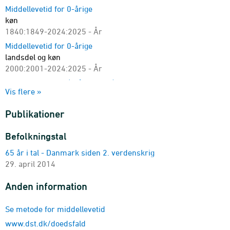
Middellevetid for 0-årige
køn
1840:1849-2024:2025 - År
Middellevetid for 0-årige
landsdel og køn
2000:2001-2024:2025 - År
Dødelighedstavle (2-års tavler)
Vis flere »
køn, alder og dødelighedstavle
1981:1982-2024:2025
Publikationer
Dødelighedstavle (5-års tavler)
køn, alder og dødelighedstavle
Befolkningstal
1901:1905-2021:2025
65 år i tal - Danmark siden 2. verdenskrig
Middellevetid for 0-årige
29. april 2014
kommune og køn
2000:2004-2021:2025 - År
Anden information
Middellevetid for 0-årige
region og køn
Se metode for middellevetid
2000:2001-2024:2025 - År
www.dst.dk/doedsfald