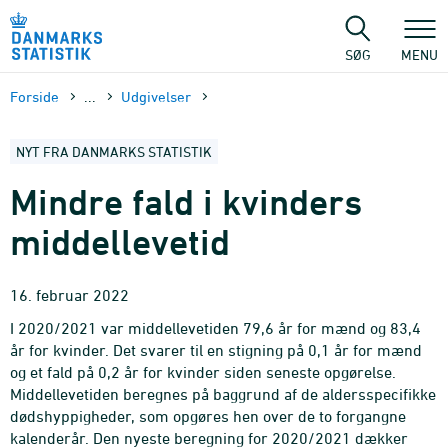
Gå
til
sidens
SØG
MENU
indhold
Forside
...
Udgivelser
NYT FRA DANMARKS STATISTIK
Mindre fald i kvinders
middellevetid
16. februar 2022
I 2020/2021 var middellevetiden 79,6 år for mænd og 83,4
år for kvinder. Det svarer til en stigning på 0,1 år for mænd
og et fald på 0,2 år for kvinder siden seneste opgørelse.
Middellevetiden beregnes på baggrund af de aldersspecifikke
dødshyppigheder, som opgøres hen over de to forgangne
kalenderår. Den nyeste beregning for 2020/2021 dækker