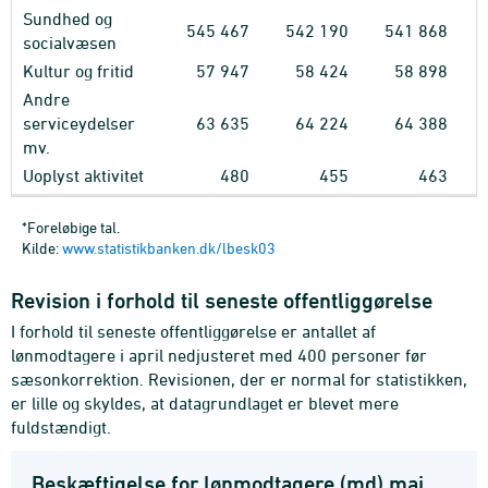
Sundhed og
545
467
542
190
541
868
socialvæsen
Kultur og fritid
57
947
58
424
58
898
Andre
serviceydelser
63
635
64
224
64
388
mv.
Uoplyst aktivitet
480
455
463
*Foreløbige tal.
Kilde:
www.statistikbanken.dk/lbesk03
Revision i forhold til seneste offentliggørelse
I forhold til seneste offentliggørelse er antallet af
lønmodtagere i april nedjusteret med 400 personer før
sæsonkorrektion. Revisionen, der er normal for statistikken,
er lille og skyldes, at datagrundlaget er blevet mere
fuldstændigt.
Beskæftigelse for lønmodtagere (md) maj