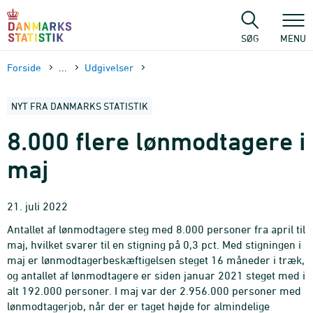
Gå
til
sidens
SØG
MENU
indhold
Forside
...
Udgivelser
NYT FRA DANMARKS STATISTIK
8.000 flere lønmodtagere i
maj
21. juli 2022
Antallet af lønmodtagere steg med 8.000 personer fra april til
maj, hvilket svarer til en stigning på 0,3 pct. Med stigningen i
maj er lønmodtagerbeskæftigelsen steget 16 måneder i træk,
og antallet af lønmodtagere er siden januar 2021 steget med i
alt 192.000 personer. I maj var der 2.956.000 personer med
lønmodtagerjob, når der er taget højde for almindelige