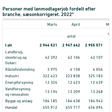
Personer med lønmodtagerjob fordelt efter
branche, sæsonkorrigeret. 2022*
Marts
April
Maj
ud
antal
I alt
2
944
521
2
947
642
2
955
571
Landbrug,
skovbrug og
42
392
42
106
42
107
fiskeri
Råstofindvinding
3
975
4
158
4
056
Industri
322
423
323
838
325
183
Energiforsyning
12
324
12
423
12
439
Vandforsyning
13
194
13
209
13
268
og renovation
Bygge og anlæg
184
185
184
638
184
943
Handel
455
912
455
717
456
094