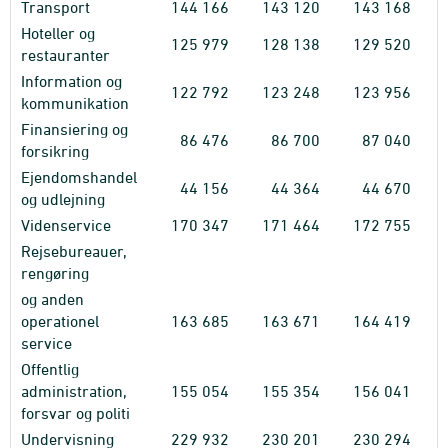
Transport
144
166
143
120
143
168
Hoteller og
125
979
128
138
129
520
restauranter
Information og
122
792
123
248
123
956
kommunikation
Finansiering og
86
476
86
700
87
040
forsikring
Ejendomshandel
44
156
44
364
44
670
og udlejning
Videnservice
170
347
171
464
172
755
Rejsebureauer,
rengøring
og anden
operationel
163
685
163
671
164
419
service
Offentlig
administration,
155
054
155
354
156
041
forsvar og politi
Undervisning
229
932
230
201
230
294