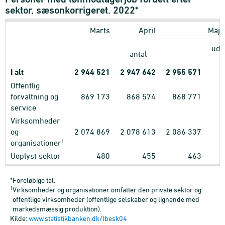
sektor, sæsonkorrigeret. 2022*
Marts
April
Maj
udvi
antal
I alt
2
944
521
2
947
642
2
955
571
Offentlig
forvaltning og
869
173
868
574
868
771
service
Virksomheder
og
2
074
869
2
078
613
2
086
337
1
organisationer
Uoplyst sektor
480
455
463
*Foreløbige tal.
1
Virksomheder og organisationer omfatter den private sektor og
offentlige virksomheder (offentlige selskaber og lignende med
markedsmæssig produktion).
Kilde:
www.statistikbanken.dk/lbesk04