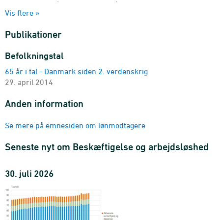
Lønmodtagere (sæsonkorrigeret)
Vis flere »
branche (DB25 10- og 20-gruppering)
2018M01-2026M05 - Antal
Publikationer
Lønmodtagere (sæsonkorrigeret)
sektor (2 og 6-gruppering)
Befolkningstal
2018M01-2026M05 - Antal
65 år i tal - Danmark siden 2. verdenskrig
Lønmodtagere
29. april 2014
enhed, branche (DB25 10- og 20-gruppering), køn og
herkomst
Anden information
2018K1-2026K1 - Antal
Lønmodtagere
Se mere på emnesiden om lønmodtagere
enhed, bopælslandsdel, branche (DB25 10- og 20-
gruppering) og køn
Seneste nyt om Beskæftigelse og arbejdsløshed
2018K1-2026K1 - Antal
Lønmodtagere
30. juli 2026
enhed, sektor (2-gruppering), alder (10-års intervaller) og
køn
2018K1-2026K1 - Antal
Lønmodtagere