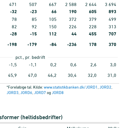
471
507
667
2
588
2
644
3
694
-32
-23
66
190
605
893
78
85
105
372
379
499
82
92
150
226
228
313
-28
-15
112
44
455
707
-198
-179
-84
-236
178
370
pct., pr. bedrift
-1,5
-1,1
0,2
0,6
2,6
3,0
45,9
47,0
46,2
30,4
32,0
31,0
*Foreløbige tal. Kilde:
www.statistikbanken.dk/JORD1
,
JORD2
,
JORD3
,
JORD6
,
JORD7
og
JORD8
former (heltidsbedrifter)