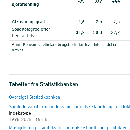
-95
377
444
ejeraflønning
Afkastningsgrad
1,6
2,5
2,5
Soliditetsgrad efter
31,2
30,3
29,2
hensættelser
Anm.: Konventionelle landbrugsbedrifter, hvor intet andet er
nævnt.
Tabeller fra Statistikbanken
Oversigt i Statistikbanken
Samlede værdier og indeks for animalske landbrugsprodukt
indekstype
1995-2025 - Mio. kr.
Mængde- og prisindeks for animalske landbrugsprodukter (