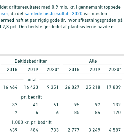
 idet driftsresultatet med 0,9 mio. kr. i gennemsnit toppede
riser
, da det
samlede høstresultat i 2020
var næsten
ermed haft et par rigtig gode år, hvor afkastningsgraden på
d 2,8 pct. Den bedste fjerdedel af planteavlerne havde et
Deltidsbedrifter
Alle
2018
2019
2020*
2018
2019
2020*
antal
16
464
16
423
9
351
26
027
25
218
17
809
pr. bedrift
37
41
61
95
97
132
7
6
6
85
84
120
1.000 kr. pr. bedrift
439
484
733
2
777
3
249
4
587