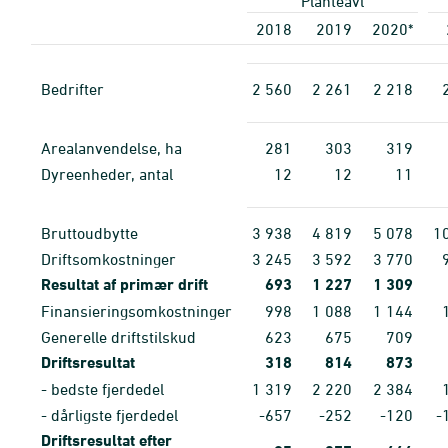
Planteavl
2018
2019
2020*
Bedrifter
2
560
2
261
2
218
Arealanvendelse, ha
281
303
319
Dyreenheder, antal
12
12
11
Bruttoudbytte
3
938
4
819
5
078
1
Driftsomkostninger
3
245
3
592
3
770
Resultat af primær drift
693
1
227
1
309
Finansieringsomkostninger
998
1
088
1
144
Generelle driftstilskud
623
675
709
Driftsresultat
318
814
873
- bedste fjerdedel
1
319
2
220
2
384
- dårligste fjerdedel
-657
-252
-120
-
Driftsresultat efter