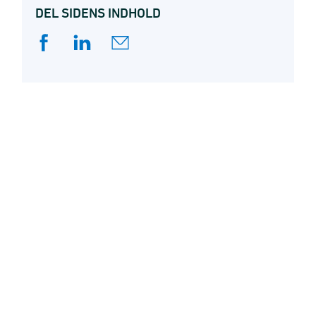
aflønnet med 218,25 kr. i timen. Afkastningsgrad
DEL SIDENS INDHOLD
viser forrentningen af den investerede kapital i
pct. Soliditetsgrad efter hensættelser viser
egenkapital efter hensatte forpligtelser i pct. af
samlede aktiver i selveje.