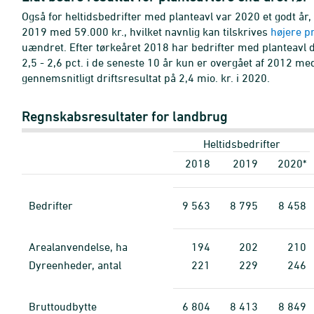
Også for heltidsbedrifter med planteavl var 2020 et godt år,
2019 med 59.000 kr., hvilket navnlig kan tilskrives
højere p
uændret. Efter tørkeåret 2018 har bedrifter med planteavl d
2,5 - 2,6 pct. i de seneste 10 år kun er overgået af 2012 me
gennemsnitligt driftsresultat på 2,4 mio. kr. i 2020.
Regnskabsresultater for landbrug
Heltidsbedrifter
2018
2019
2020*
Bedrifter
9
563
8
795
8
458
Arealanvendelse, ha
194
202
210
Dyreenheder, antal
221
229
246
Bruttoudbytte
6
804
8
413
8
849