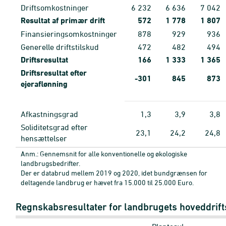
Driftsomkostninger
6
232
6
636
7
042
Resultat af primær drift
572
1
778
1
807
Finansieringsomkostninger
878
929
936
Generelle driftstilskud
472
482
494
Driftsresultat
166
1
333
1
365
Driftsresultat efter
-301
845
873
ejeraflønning
Afkastningsgrad
1,3
3,9
3,8
Soliditetsgrad efter
23,1
24,2
24,8
hensættelser
Anm.: Gennemsnit for alle konventionelle og økologiske
landbrugsbedrifter.
Der er databrud mellem 2019 og 2020, idet bundgrænsen for
deltagende landbrug er hævet fra 15.000 til 25.000 Euro.
Regnskabsresultater for landbrugets hoveddrifts