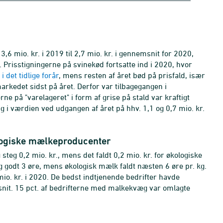
3,6 mio. kr. i 2019 til 2,7 mio. kr. i gennemsnit for 2020,
e. Prisstigningerne på svinekød fortsatte ind i 2020, hvor
 det tidlige forår
, mens resten af året bød på prisfald, især
arkedet sidst på året. Derfor var tilbagegangen i
ne på "varelageret" i form af grise på stald var kraftigt
g i værdien ved udgangen af året på hhv. 1,1 og 0,7 mio. kr.
ologiske mælkeproducenter
teg 0,2 mio. kr., mens det faldt 0,2 mio. kr. for økologiske
godt 3 øre, mens økologisk mælk faldt næsten 6 øre pr. kg.
io. kr. i 2020. De bedst indtjenende bedrifter havde
emsnit. 15 pct. af bedrifterne med malkekvæg var omlagte