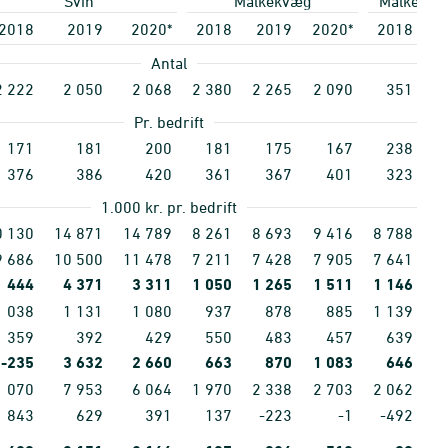
Svin
Malkekvæg
Malkekvæg
2018
2019
2020*
2018
2019
2020*
2018
2
Antal
2
222
2
050
2
068
2
380
2
265
2
090
351
Pr. bedrift
171
181
200
181
175
167
238
376
386
420
361
367
401
323
1.000 kr. pr. bedrift
0
130
14
871
14
789
8
261
8
693
9
416
8
788
9
9
686
10
500
11
478
7
211
7
428
7
905
7
641
8
444
4
371
3
311
1
050
1
265
1
511
1
146
1
1
038
1
131
1
080
937
878
885
1
139
1
359
392
429
550
483
457
639
-235
3
632
2
660
663
870
1
083
646
1
1
070
7
953
6
064
1
970
2
338
2
703
2
062
3
1
843
629
391
137
-223
-1
-492