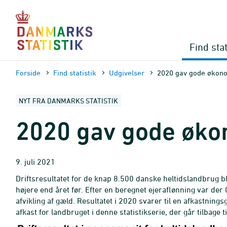
Gå
til
sidens
indhold
Find stat
Forside
Find statistik
Udgivelser
2020 gav gode økono
NYT FRA DANMARKS STATISTIK
2020 gav gode økon
9. juli 2021
Driftsresultatet for de knap 8.500 danske heltidslandbrug bl
højere end året før. Efter en beregnet ejeraflønning var der 0
afvikling af gæld. Resultatet i 2020 svarer til en afkastning
afkast for landbruget i denne statistikserie, der går tilbage t