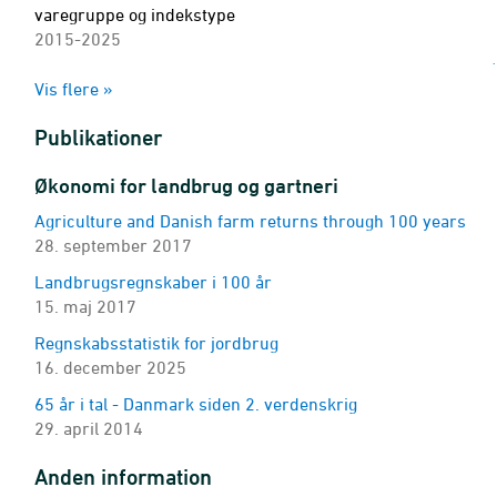
varegruppe og indekstype
2015-2025
Mængde- og prisindeks for animalske landbrugsprodukter 
Vis flere »
varegruppe og indekstype
2015M01-2026M05 - Indeks
Publikationer
Salgspriser på udvalgte landbrugsprodukter
produkt og enhed
Økonomi for landbrug og gartneri
2005M01-2026M05
Agriculture and Danish farm returns through 100 years
Resultatopgørelse for alle bedrifter (gennemsnit)
28. september 2017
bedriftstype, region, standardoutput, kvartilgruppe og reg
2008-2025 - Gns.
Landbrugsregnskaber i 100 år
15. maj 2017
Resultatopgørelse for heltidsbedrifter (gennemsnit)
bedriftstype, årsværk, kvartilgruppe og regnskabsposter
Regnskabsstatistik for jordbrug
2008-2025 - Gns.
16. december 2025
Resultatopgørelse for deltidsbedrifter (gennemsnit)
65 år i tal - Danmark siden 2. verdenskrig
bedriftstype, kvartilgruppe og regnskabsposter
29. april 2014
2008-2025 - Gns.
Nøgletal for alle bedrifter (gennemsnit)
Anden information
bedriftstype, region, standardoutput, kvartilgruppe og reg