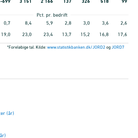
-699
3
151
2
166
137
326
518
99
Pct. pr. bedrift
0,7
8,4
5,9
2,8
3,0
3,6
2,6
19,0
23,0
23,4
13,7
15,2
16,8
17,6
*Foreløbige tal. Kilde:
www.statistikbanken.dk/JORD2
og
JORD7
er (år)
år)