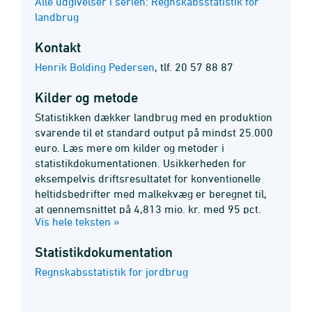
Alle udgivelser i serien: Regnskabsstatistik for
landbrug
Kontakt
Henrik Bolding Pedersen
,
tlf. 20 57 88 87
Kilder og metode
Statistikken dækker landbrug med en produktion
svarende til et standard output på mindst 25.000
euro. Læs mere om kilder og metoder i
statistikdokumentationen. Usikkerheden for
eksempelvis driftsresultatet for konventionelle
heltidsbedrifter med malkekvæg er beregnet til,
at gennemsnittet på 4,813 mio. kr. med 95 pct.
Vis hele teksten »
sandsynlighed er mellem 4,638 mio. kr. og 4,987
mio. kr. Heltidslandbrug har et samlet
Statistik­dokumentation
arbejdsforbrug på mindst 1.665 timer.
Driftsresultatet aflønner ejerens arbejdsindsats
Regnskabsstatistik for jordbrug
og investerede kapital. Driftsresultat efter
ejeraflønning: Ejerfamiliens arbejde er for 2022