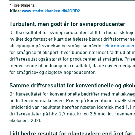
Kilde:
www.statistikbanken.dk/JORD2
.
Turbulent, men godt år for svineproducenter
Driftsresultatet for svineproducenter faldt fra historisk høje 
hvilket dog fortsat er klart det højeste blandt driftsformern
afregningen på svinekød og smågrise nåede
rekordniveauer i
for smågrise til eksport, hvor bunden nærmest faldt ud af m
driftsresultat også størst for producenter af smågrise. Priser
medvirkende til nedgangen i resultatet, da de gav en nedgan
for smågrise- og slagtesvineproducenter.
Samme driftsresultat for konventionelle og øk
Driftsresultatet for konventionelle bedrifter med malkekvæg s
bedrifter med malkekvæg. Prisen på konventionel mælk steg 
Imidlertid var resultatet herefter næsten identisk med 1,1 m
driftsresultater på hhv. 2,7 mio. kr. og 2,5 mio. kr. i genn
økologer i 2020.
Lidt bedre resultat for planteavlere end året før