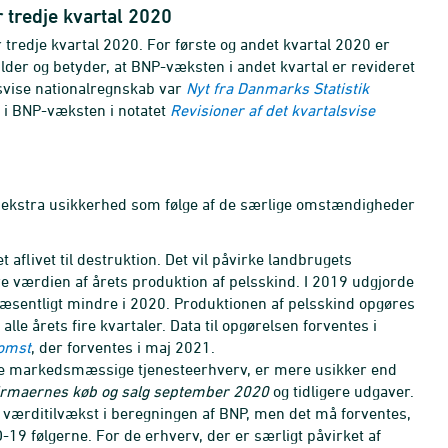
r tredje kvartal 2020
r tredje kvartal 2020. For første og andet kvartal 2020 er
er og betyder, at BNP-væksten i andet kvartal er revideret
lsvise nationalregnskab var
Nyt fra Danmarks Statistik
i BNP-væksten i notatet
Revisioner af det kvartalsvise
f ekstra usikkerhed som følge af de særlige omstændigheder
aflivet til destruktion. Det vil påvirke landbrugets
re værdien af årets produktion af pelsskind. I 2019 udgjorde
 væsentligt mindre i 2020. Produktionen af pelsskind opgøres
alle årets fire kvartaler. Data til opgørelsen forventes i
komst
, der forventes i maj 2021.
 de markedsmæssige tjenesteerhverv, er mere usikker end
Firmaernes køb og salg september 2020
og tidligere udgaver.
 værditilvækst i beregningen af BNP, men det må forventes,
19 følgerne. For de erhverv, der er særligt påvirket af