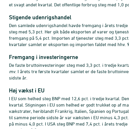
et svagt andet kvartal. Det offentlige forbrug steg med 1,0 pc
Stigende udenrigshandel
Den samlede udenrigshandel havde fremgang i årets tredje 
steg med 5,3 pct. Her gik både eksporten af varer og tjenes
fremgang på 5,4 pct. Importen af tjenester steg med 3,3 pct
kvartaler samlet er eksporten og importen faldet med hhv. 9,3
Fremgang i investeringerne
De faste bruttoinvesteringer steg med 3,3 pct. i tredje kvar
mv
. I årets tre første kvartaler samlet er de faste bruttoin
sidste år.
Høj vækst i EU
I EU som helhed steg BNP med 12,6 pct. i tredje kvartal. Den 
kvartal. Stigningen i EU som helhed er godt trukket op af m
vækstrater, heriblandt Frankrig, Italien, Spanien og Portugal p
til samme periode sidste år var væksten i EU minus 4,3 pct
på minus 4,0 pct. I USA steg BNP med 7,4 pct. i årets tredje