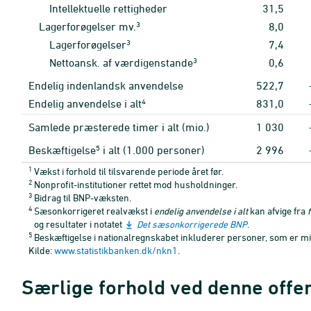
Intellektuelle rettigheder
31,5
3
Lagerforøgelser mv.
8,0
3
Lagerforøgelser
7,4
3
Nettoansk. af værdigenstande
0,6
Endelig indenlandsk anvendelse
522,7
4
Endelig anvendelse i alt
831,0
Samlede præsterede timer i alt (mio.)
1
030
5
Beskæftigelse
i alt (1.000 personer)
2
996
1
Vækst i forhold til tilsvarende periode året før.
2
Nonprofit-institutioner rettet mod husholdninger.
3
Bidrag til BNP-væksten.
4
Sæsonkorrigeret realvækst i
endelig anvendelse i alt
kan afvige fra
og resultater i notatet
Det sæsonkorrigerede BNP
.
5
Beskæftigelse i nationalregnskabet inkluderer personer, som er midl
Kilde:
www.statistikbanken.dk/nkn1
.
Særlige forhold ved denne offe