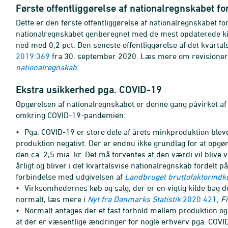
Første offentliggørelse af nationalregnskabet fo
Dette er den første offentliggørelse af nationalregnskabet fo
nationalregnskabet genberegnet med de mest opdaterede kild
ned med 0,2 pct. Den seneste offentliggørelse af det kvarta
2019:369
fra 30. september 2020. Læs mere om revisioner 
nationalregnskab
.
Ekstra usikkerhed pga. COVID-19
Opgørelsen af nationalregnskabet er denne gang påvirket a
omkring COVID-19-pandemien:
•
Pga. COVID-19 er store dele af årets minkproduktion blevet 
produktion negativt. Der er endnu ikke grundlag for at opgø
den ca. 2,5 mia. kr. Det må forventes at den værdi vil blive
årligt og bliver i det kvartalsvise nationalregnskab fordelt på 
forbindelse med udgivelsen af
Landbruget bruttofaktorind
•
Virksomhedernes køb og salg, der er en vigtig kilde bag
normalt, læs mere i
Nyt fra Danmarks Statistik
2020:421
, 
•
Normalt antages der et fast forhold mellem produktion og
at der er væsentlige ændringer for nogle erhverv pga. COVID-