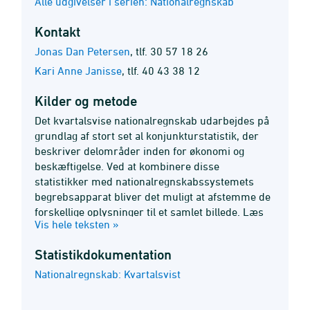
Alle udgivelser i serien: Nationalregnskab
Kontakt
Jonas Dan Petersen
,
tlf. 30 57 18 26
Kari Anne Janisse
,
tlf. 40 43 38 12
Kilder og metode
Det kvartalsvise nationalregnskab udarbejdes på
grundlag af stort set al konjunkturstatistik, der
beskriver delområder inden for økonomi og
beskæftigelse. Ved at kombinere disse
statistikker med nationalregnskabssystemets
begrebsapparat bliver det muligt at afstemme de
forskellige oplysninger til et samlet billede. Læs
Vis hele teksten »
mere i
statistikdokumentationen
. Læs også en
uddybende dokumentation af kilder og metoder
Statistik­dokumentation
på
www.dst.dk/nationlregnskab
.
Nationalregnskab: Kvartalsvist