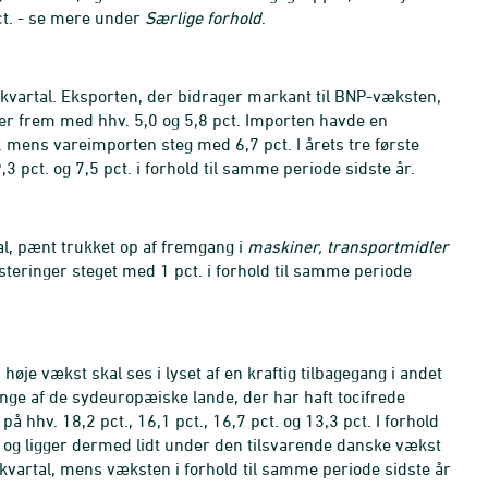
t. -
se mere under
Særlige forhold
.
kvartal. Eksporten, der bidrager markant til BNP-væksten,
ter frem med hhv. 5,0 og 5,8 pct. Importen havde en
. mens vareimporten steg med 6,7 pct. I årets tre første
 pct. og 7,5 pct. i forhold til samme periode sidste år.
tal, pænt trukket op af fremgang i
maskiner, transportmidler
vesteringer steget med 1 pct. i forhold til samme periode
høje vækst skal ses i lyset af en kraftig tilbagegang i andet
ange af de sydeuropæiske lande, der har haft tocifrede
å hhv. 18,2 pct., 16,1 pct., 16,7 pct. og 13,3 pct. I forhold
. og ligger dermed lidt under den tilsvarende danske vækst
 kvartal, mens væksten i forhold til samme periode sidste år