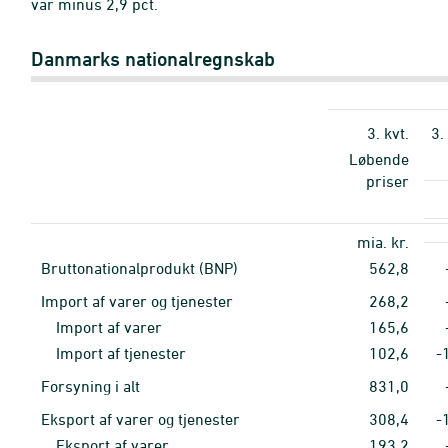
var minus 2,9 pct.
Danmarks nationalregnskab
3. kvt.
3.
Løbende
priser
mia. kr.
Bruttonationalprodukt (BNP)
562,8
Import af varer og tjenester
268,2
Import af varer
165,6
Import af tjenester
102,6
-
Forsyning i alt
831,0
Eksport af varer og tjenester
308,4
-
Eksport af varer
193,2