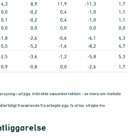
4,3
8,9
11,9
-11,3
1,7
0,0
-0,2
0,4
-1,0
1,1
0,1
-0,2
0,4
-1,0
1,1
0,0
0,0
0,0
0,0
0,0
-1,8
-2,6
-0,6
-6,1
4,3
-5,5
-5,2
-1,6
-8,2
4,7
-2,5
-3,6
-1,2
-5,8
5,3
-0,9
-0,8
0,0
-2,6
1,7
forsyning i alt
pga. indirekte sæsonkorrektion - se mere om metode
ertidigt fraværende fra arbejde pga. fx orlov, strejke mv.
ntliggørelse