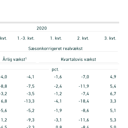
2020
 kvt.
1.-3. kvt.
1. kvt.
2. kvt.
3. kvt.
Sæsonkorrigeret realvækst
1
Årlig vækst
Kvartalsvis vækst
pct.
-4,0
-4,1
-1,6
-7,0
4,9
-8,8
-7,5
-2,4
-11,9
5,4
-3,2
-3,5
-1,2
-7,4
6,7
16,8
-13,3
-4,1
-18,4
3,3
-5,6
-5,2
-1,9
-8,6
5,1
11,2
-9,3
-3,1
-11,6
5,3
-4,5
-2,3
0,8
-8,4
5,0