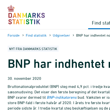
Gå
til
sidens
indhold
Find stat
Forside
Find statistik
Udgivelser
BNP har indhentet no
NYT FRA DANMARKS STATISTIK
BNP har indhentet n
30. november 2020
Bruttonationalproduktet (BNP) steg med 4,9 pct. i tredje kva
sæsonudsving. Det viser den første beregning af det kvartal
BNP svarer dermed til
BNP-indikatorens
bud. Væksten er iso
store BNP-fald i første halvår af 2020. I årets tre første kva
periode sidste år. I tredje kvartal steg beskæftigelsen og d