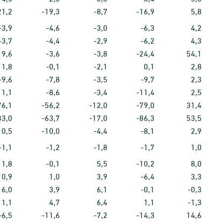
21,2
-19,3
-8,7
-16,9
5,8
-3,9
-4,6
-3,0
-6,3
4,2
-3,7
-4,4
-2,9
-6,2
4,3
19,6
-3,6
-3,8
-24,4
54,1
1,8
-0,1
-2,1
0,1
2,8
-9,6
-7,8
-3,5
-9,7
2,3
11,1
-8,6
-3,4
-11,4
2,5
76,1
-56,2
-12,0
-79,0
31,4
83,0
-63,7
-17,0
-86,3
53,5
10,5
-10,0
-4,4
-8,1
2,9
-1,1
-1,2
-1,8
-1,7
1,0
1,8
-0,1
5,5
-10,2
8,0
0,9
1,0
3,9
-6,4
3,3
6,0
3,9
6,1
-0,1
-0,3
1,1
4,7
6,4
1,1
-1,3
-6,5
-11,6
-7,2
-14,3
14,6