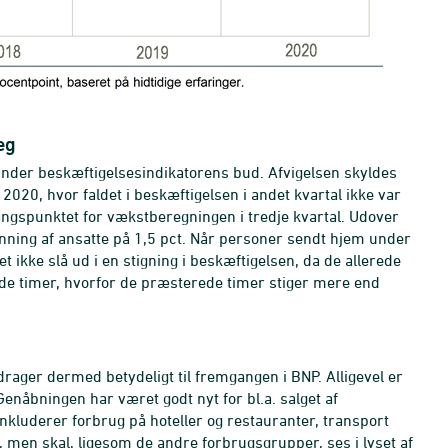
eg
t under beskæftigelsesindikatorens bud. Afvigelsen skyldes
l 2020, hvor faldet i beskæftigelsen i andet kvartal ikke var
ngspunktet for vækstberegningen i tredje kvartal. Udover
ønning af ansatte på 1,5 pct. Når personer sendt hjem under
 ikke slå ud i en stigning i beskæftigelsen, da de allerede
e timer, hvorfor de præsterede timer stiger mere end
idrager dermed betydeligt til fremgangen i BNP. Alligevel er
Genåbningen har været godt nyt for bl.a. salget af
 inkluderer forbrug på hoteller og restauranter, transport
, men skal, ligesom de andre forbrugsgrupper, ses i lyset af