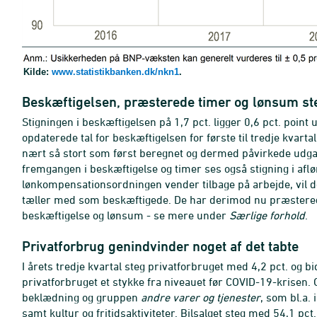
Kilde:
www.statistikbanken.dk/nkn1
.
Beskæftigelsen, præsterede timer og lønsum st
Stigningen i beskæftigelsen på 1,7 pct. ligger 0,6 pct. poin
opdaterede tal for beskæftigelsen for første til tredje kvarta
nært så stort som først beregnet og dermed påvirkede udga
fremgangen i beskæftigelse og timer ses også stigning i afl
lønkompensationsordningen vender tilbage på arbejde, vil det
tæller med som beskæftigede. De har derimod nu præstered
beskæftigelse og lønsum - se mere under
Særlige forhold
.
Privatforbrug genindvinder noget af det tabte
I årets tredje kvartal steg privatforbruget med 4,2 pct. og b
privatforbruget et stykke fra niveauet før COVID-19-krisen. 
beklædning og
gruppen
andre varer og tjenester
, som bl.a.
samt kultur og fritidsaktiviteter.
Bilsalget steg med 54,1 pct.