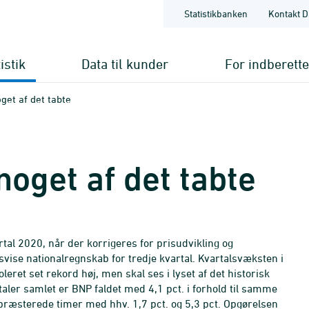
Statistikbanken
Kontakt D
istik
Data til kunder
For indberett
get af det tabte
oget af det tabte
rtal 2020, når der korrigeres for prisudvikling og
svise nationalregnskab for tredje kvartal. Kvartalsvæksten i
leret set rekord høj, men skal ses i lyset af det historisk
rtaler samlet er BNP faldet med 4,1 pct. i forhold til samme
e præsterede timer med hhv. 1,7 pct. og 5,3 pct. Opgørelsen