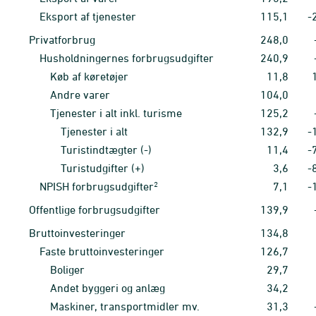
Eksport af tjenester
115,1
-
Privatforbrug
248,0
Husholdningernes forbrugsudgifter
240,9
Køb af køretøjer
11,8
Andre varer
104,0
Tjenester i alt inkl. turisme
125,2
Tjenester i alt
132,9
-
Turistindtægter (-)
11,4
-
Turistudgifter (+)
3,6
-
2
NPISH forbrugsudgifter
7,1
-
Offentlige forbrugsudgifter
139,9
Bruttoinvesteringer
134,8
Faste bruttoinvesteringer
126,7
Boliger
29,7
Andet byggeri og anlæg
34,2
Maskiner, transportmidler mv.
31,3