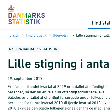
Gå
til
sidens
indhold
Find stat
Forside
Find statistik
Udgivelser
Lille stigning i antal
NYT FRA DANMARKS STATISTIK
Lille stigning i ant
19. september 2019
Fra første til andet kvartal af 2019 er antallet af offentlig
personer, så der nu er 701.400 offentligt forsørgede, ekskl
Således er antallet af offentligt forsørgede under folkepen
personer fra første kvartal 2010 til fjerde kvartal 2018, svar
2018 skyldes den øgede folkepensionsalder fra og med janu