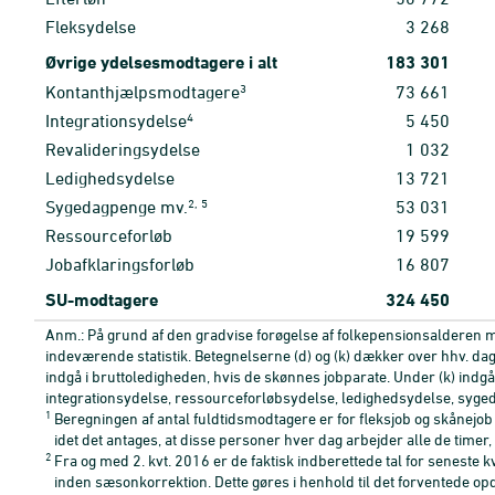
Fleksydelse
3
268
Øvrige ydelsesmodtagere i alt
183
301
3
Kontanthjælpsmodtagere
73
661
4
Integrationsydelse
5
450
Revalideringsydelse
1
032
Ledighedsydelse
13
721
2, 5
Sygedagpenge mv.
53
031
Ressourceforløb
19
599
Jobafklaringsforløb
16
807
SU-modtagere
324
450
Anm.: På grund af den gradvise forøgelse af folkepensionsalderen med
indeværende statistik. Betegnelserne (d) og (k) dækker over hhv. da
indgå i bruttoledigheden, hvis de skønnes jobparate. Under (k) ind
integrationsydelse, ressourceforløbsydelse, ledighedsydelse, syge
1
Beregningen af antal fuldtidsmodtagere er for fleksjob og skånejob 
idet det antages, at disse personer hver dag arbejder alle de timer,
2
Fra og med 2. kvt. 2016 er de faktisk indberettede tal for seneste
inden sæsonkorrektion. Dette gøres i henhold til det forventede opd