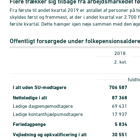
Flere trækker sig tilbage fra arbejdsmarkedet f
Fra første til andet kvartal 2019 er antallet af personer på 
skyldes først og fremmest, at der i andet kvartal var 2.700 fl
første kvartal. Dette hænger igen nøje sammen med den øge
Offentligt forsørgede under folkepensionsalder
2018
2. kvt.
fuldt
I alt uden SU-modtagere
706
587
Nettoledige i alt
87
368
Ledige dagpengemodtagere
69
431
Ledige kontanthjælpsmodtagere
17
937
Feriedagpenge
5
834
Vejledning og opkvalificering i alt
30
551