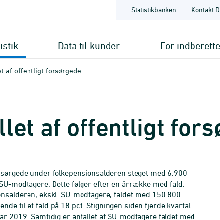
Statistikbanken
Kontakt D
istik
Data til kunder
For indberett
let af offentligt forsørgede
allet af offentligt for
t forsørgede under folkepensionsalderen steget med 6.900
. SU-modtagere. Dette følger efter en årrække med fald.
sionsalderen, ekskl. SU-modtagere, faldet med 150.800
ende til et fald på 18 pct. Stigningen siden fjerde kvartal
ar 2019. Samtidig er antallet af SU-modtagere faldet med