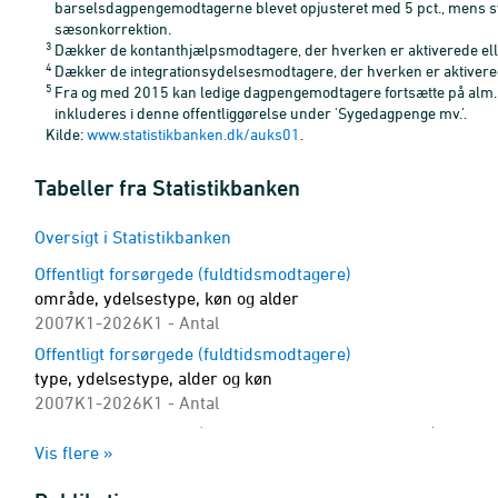
barselsdagpengemodtagerne blevet opjusteret med 5 pct., mens s
sæsonkorrektion.
3
Dækker de kontanthjælpsmodtagere, der hverken er aktiverede elle
4
Dækker de integrationsydelsesmodtagere, der hverken er aktivered
5
Fra og med 2015 kan ledige dagpengemodtagere fortsætte på alm. d
inkluderes i denne offentliggørelse under 'Sygedagpenge mv.'.
Kilde:
www.statistikbanken.dk/auks01
.
Tabeller fra Statistikbanken
Oversigt i Statistikbanken
Offentligt forsørgede (fuldtidsmodtagere)
område, ydelsestype, køn og alder
2007K1-2026K1 - Antal
Offentligt forsørgede (fuldtidsmodtagere)
type, ydelsestype, alder og køn
2007K1-2026K1 - Antal
Offentligt forsørgede (aktiverede fuldtidsmodtagere)
Vis flere »
område, ydelsestype, køn og alder
2007K1-2026K1 - Antal