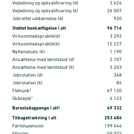
Vejledning og opkvalificering (d)
3
624
Vejledning og opkvalificering (k)
26
007
Jobrettet uddannelse (d)
920
Støttet beskæftigelse i alt
96
716
Virksomhedspraktik(d)
3
292
Virksomhedspraktik(k)
15
227
Nytteindsats (k)
1
190
Ansættelse med løntilskud (d)
2
107
Ansættelse med løntilskud (k)
3
203
Jobrotation (d)
368
Jobrotation (k)
84
1
Fleksjob
67
120
1
Skånejob
4
123
Barselsdagpenge i alt
2
49
332
Tilbagetrækning i alt
253
484
Førtidspension
199
444
Efterløn
50
772