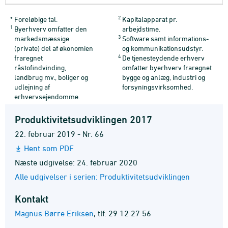
2
* Foreløbige tal.
Kapitalapparat pr.
1
Byerhverv omfatter den
arbejdstime.
3
markedsmæssige
Software samt informations-
(private) del af økonomien
og kommunikationsudstyr.
4
fraregnet
De tjenesteydende erhverv
råstofindvinding,
omfatter byerhverv fraregnet
landbrug mv., boliger og
bygge og anlæg, industri og
udlejning af
forsyningsvirksomhed.
erhvervsejendomme.
Produktivitetsudviklingen 2017
22. februar 2019 - Nr. 66
Hent som PDF
Næste udgivelse: 24. februar 2020
Alle udgivelser i serien: Produktivitetsudviklingen
Kontakt
Magnus Børre Eriksen
,
tlf. 29 12 27 56