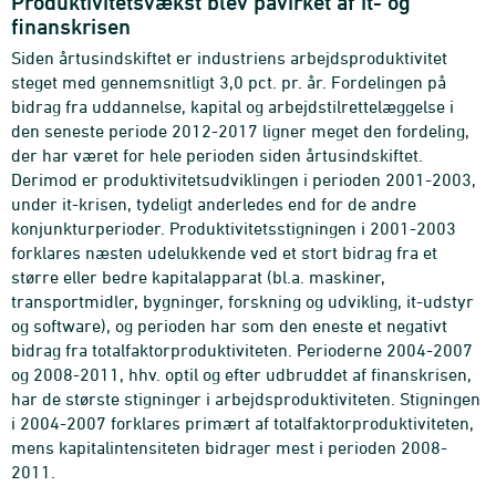
Produktivitetsvækst blev påvirket af it- og
finanskrisen
Siden årtusindskiftet er industriens arbejdsproduktivitet
steget med gennemsnitligt 3,0 pct. pr. år. Fordelingen på
bidrag fra uddannelse, kapital og arbejdstilrettelæggelse i
den seneste periode 2012-2017 ligner meget den fordeling,
der har været for hele perioden siden årtusindskiftet.
Derimod er produktivitetsudviklingen i perioden 2001-2003,
under it-krisen, tydeligt anderledes end for de andre
konjunkturperioder. Produktivitetsstigningen i 2001-2003
forklares næsten udelukkende ved et stort bidrag fra et
større eller bedre kapitalapparat (bl.a. maskiner,
transportmidler, bygninger, forskning og udvikling, it-udstyr
og software), og perioden har som den eneste et negativt
bidrag fra totalfaktorproduktiviteten. Perioderne 2004-2007
og 2008-2011, hhv. optil og efter udbruddet af finanskrisen,
har de største stigninger i arbejdsproduktiviteten. Stigningen
i 2004-2007 forklares primært af totalfaktorproduktiviteten,
mens kapitalintensiteten bidrager mest i perioden 2008-
2011.