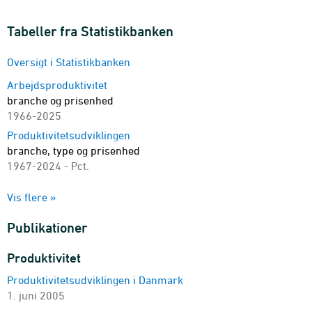
Tabeller fra Statistikbanken
Oversigt i Statistikbanken
Arbejdsproduktivitet
branche og prisenhed
1966-2025
Produktivitetsudviklingen
branche, type og prisenhed
1967-2024 - Pct.
Vækstregnskab
Vis flere »
branche, type og prisenhed
1967-2024 - Pct.
Publikationer
Produktivitetsudviklingen, KLEMS
branche, type og prisenhed
Produktivitet
1967-2017 - Pct.
Produktivitetsudviklingen i Danmark
1. juni 2005