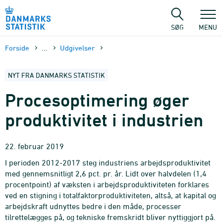
Gå
til
sidens
SØG
MENU
indhold
Forside
...
Udgivelser
NYT FRA DANMARKS STATISTIK
Procesoptimering øger
produktivitet i industrien
22. februar 2019
I perioden 2012-2017 steg industriens arbejdsproduktivitet
med gennemsnitligt 2,6 pct. pr. år. Lidt over halvdelen (1,4
procentpoint) af væksten i arbejdsproduktiviteten forklares
ved en stigning i totalfaktorproduktiviteten, altså, at kapital og
arbejdskraft udnyttes bedre i den måde, processer
tilrettelægges på, og tekniske fremskridt bliver nyttiggjort på.