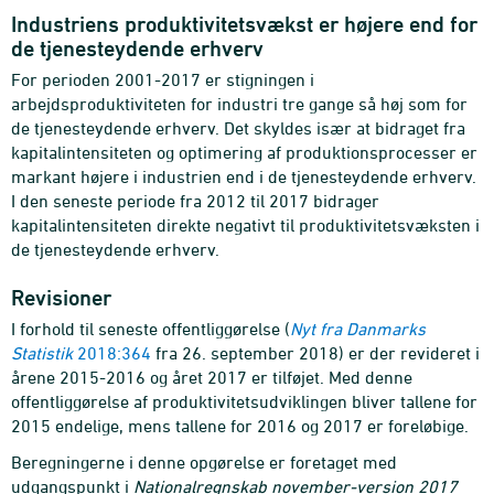
Industriens produktivitetsvækst er højere end for
de tjenesteydende erhverv
For perioden 2001-2017 er stigningen i
arbejdsproduktiviteten for industri tre gange så høj som for
de tjenesteydende erhverv. Det skyldes især at bidraget fra
kapitalintensiteten og optimering af produktionsprocesser er
markant højere i industrien end i de tjenesteydende erhverv.
I den seneste periode fra 2012 til 2017 bidrager
kapitalintensiteten direkte negativt til produktivitetsvæksten i
de tjenesteydende erhverv.
Revisioner
I forhold til seneste offentliggørelse (
Nyt fra Danmarks
Statistik
2018:364
fra 26. september 2018) er der revideret i
årene 2015-2016 og året 2017 er tilføjet. Med denne
offentliggørelse af produktivitetsudviklingen bliver tallene for
2015 endelige, mens tallene for 2016 og 2017 er foreløbige.
Beregningerne i denne opgørelse er foretaget med
udgangspunkt i
Nationalregnskab november-version 2017