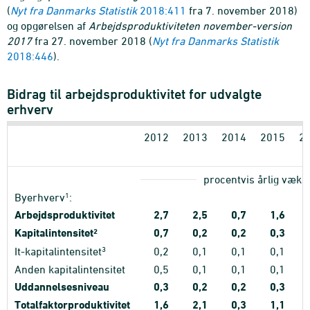
(
Nyt fra Danmarks Statistik
2018:411
fra 7. november 2018)
og
opgørelsen af
Arbejdsproduktiviteten november-version
2017
fra 27. november 2018 (
Nyt fra Danmarks Statistik
2018:446
)
.
Bidrag til arbejdsproduktivitet for udvalgte
erhverv
2012
2013
2014
2015
2
procentvis årlig væks
1
Byerhverv
:
Arbejdsproduktivitet
2,7
2,5
0,7
1,6
Kapitalintensitet
2
0,7
0,2
0,2
0,3
3
It-kapitalintensitet
0,2
0,1
0,1
0,1
Anden kapitalintensitet
0,5
0,1
0,1
0,1
Uddannelsesniveau
0,3
0,2
0,2
0,3
Totalfaktorproduktivitet
1,6
2,1
0,3
1,1