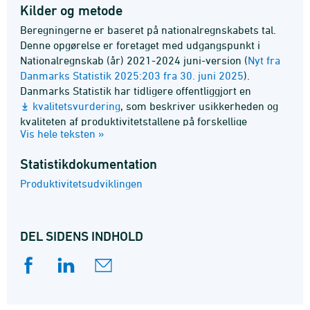
Kilder og metode
Beregningerne er baseret på nationalregnskabets tal.
Denne opgørelse er foretaget med udgangspunkt i
Nationalregnskab (år) 2021-2024 juni-version (
Nyt fra
Danmarks Statistik 2025:203 fra 30. juni 2025
).
Danmarks Statistik har tidligere offentliggjort en
kvalitetsvurdering
, som beskriver usikkerheden og
kvalite­ten af produktivitetstallene på forskellige
Vis hele teksten »
brancher.
Statistik­dokumentation
Produktivitetsudviklingen
DEL SIDENS INDHOLD