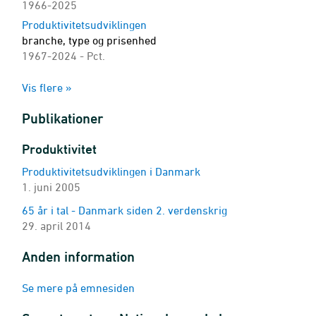
1966-2025
Produktivitetsudviklingen
branche, type og prisenhed
1967-2024 - Pct.
Vækstregnskab
Vis flere »
branche, type og prisenhed
1967-2024 - Pct.
Publikationer
Produktivitetsudviklingen, KLEMS
branche, type og prisenhed
Produktivitet
1967-2017 - Pct.
Produktivitetsudviklingen i Danmark
1. juni 2005
65 år i tal - Danmark siden 2. verdenskrig
29. april 2014
Anden information
Se mere på emnesiden