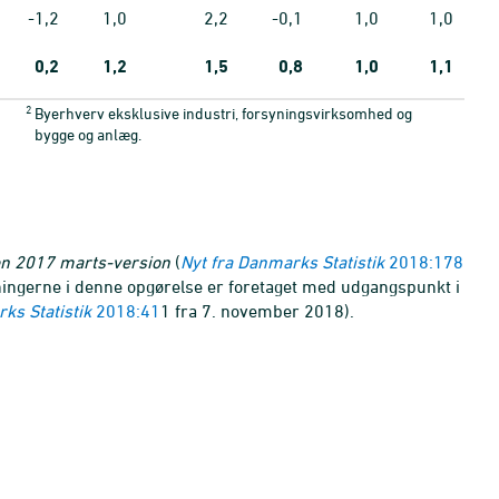
-1,2
1,0
2,2
-0,1
1,0
1,0
0,2
1,2
1,5
0,8
1,0
1,1
2
Byerhverv eksklusive industri, forsyningsvirksomhed og
bygge og anlæg.
en 2017 marts-version
(
Nyt fra Danmarks Statistik
2018:178
ningerne i denne opgørelse er foretaget med udgangspunkt i
ks Statistik
2018:41
1
fra 7. november 2018).