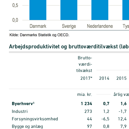
Arbejdsproduktivitet og bruttoværditilvækst (løb
Brutto-
værdi-
tilvækst
2017*
2014
2015
mia. kr.
årlig væ
Byerhverv
1
1
234
0,7
1,6
Industri
273
1,2
-1,7
Forsyningsvirksomhed
44
-6,5
12,4
Bygge og anlæg
97
0,8
7,9