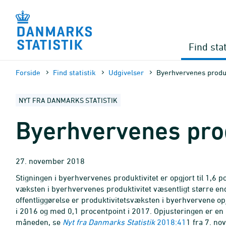
Gå
til
sidens
indhold
Find stat
Forside
Find statistik
Udgivelser
Byerhvervenes produk
NYT FRA DANMARKS STATISTIK
Byerhvervenes prod
27. november 2018
Stigningen i byerhvervenes produktivitet er opgjort til 1,6 pc
væksten i byerhvervenes produktivitet væsentligt større e
offentliggørelse er produktivitetsvæksten i byerhvervene o
i 2016 og med 0,1 procentpoint i 2017. Opjusteringen er en 
måneden, se
Nyt fra Danmarks Statistik
2018:41
1 fra 7. n