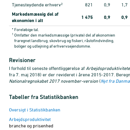
2
Tjenesteydende erhverv
821
0,9
1,7
Markedsmæssig del af
1
475
0,9
0,9
økonomien i alt
* Foreløbige tal.
1
Omfatter den markedsmæssige (private) del af økonomien
fraregnet landbrug, skovbrug og fiskeri, råstofindvinding,
boliger og udlejning af erhvervsejendomme.
Revisioner
I forhold til seneste offentliggørelse af
Arbejdsproduktivitet
fra 7. maj 2018) er der revideret i årene 2015-2017. Bereg
Nationalregnskabet 2017 november-version
(
Nyt fra Danmar
Tabeller fra Statistikbanken
Oversigt i Statistikbanken
Arbejdsproduktivitet
branche og prisenhed