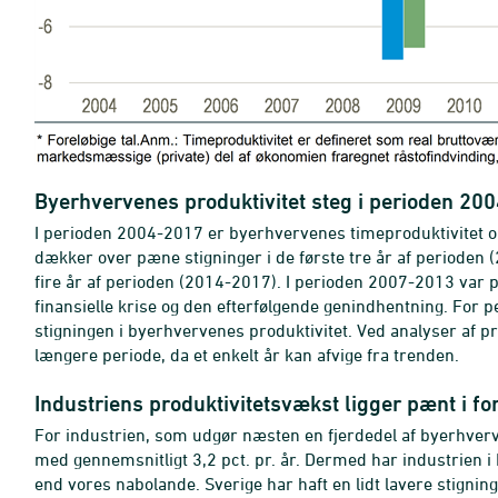
Byerhvervenes produktivitet steg i perioden 20
I perioden 2004-2017 er byerhvervenes timeproduktivitet opgjo
dækker over pæne stigninger i de første tre år af periode
fire år af perioden
(2014-2017). I perioden 2007-2013 var p
finansielle krise og den efterfølgende genindhentning. For 
stigningen i byerhvervenes produktivitet. Ved analyser af pr
længere periode, da et enkelt år kan afvige fra trenden.
Industriens produktivitetsvækst ligger pænt i fo
For industrien, som udgør næsten en fjerdedel af byerhverv
med gennemsnitligt 3,2 pct. pr. år. Dermed har industrien i
end vores nabolande. Sverige har haft en lidt lavere stignin