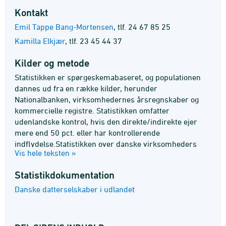
Kontakt
Emil Tappe Bang-Mortensen
,
tlf. 24 67 85 25
Kamilla Elkjær
,
tlf. 23 45 44 37
Kilder og metode
Statistikken er spørgeskemabaseret, og populationen
dannes ud fra en række kilder, herunder
Nationalbanken, virksomhedernes årsregnskaber og
kommercielle registre. Statistikken omfatter
udenlandske kontrol, hvis den direkte/indirekte ejer
mere end 50 pct. eller har kontrollerende
indflydelse.Statistikken over danske virksomheders
Vis hele teksten »
udenlandske datterselskaber er årlig og er af relativ
bevægelig karakter. Der kan forekomme store
Statistik­dokumentation
ændringer i omfanget af datterselskaber og ansatte. De
årlige udsving skal derfor fortolkes varsomt.
Danske datterselskaber i udlandet