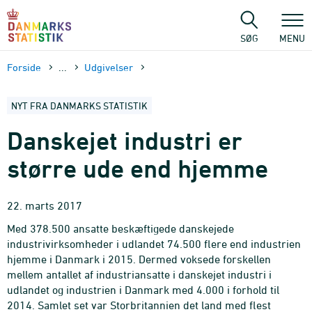
Gå
til
sidens
SØG
MENU
indhold
Forside
...
Udgivelser
NYT FRA DANMARKS STATISTIK
Danskejet industri er
større ude end hjemme
22. marts 2017
Med 378.500 ansatte beskæftigede danskejede
industrivirksomheder i udlandet 74.500 flere end industrien
hjemme i Danmark i 2015. Dermed voksede forskellen
mellem antallet af industriansatte i danskejet industri i
udlandet og industrien i Danmark med 4.000 i forhold til
2014. Samlet set var Storbritannien det land med flest