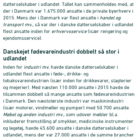
datterselskaber i udlandet. Tallet kan sammenholdes med, at
der i Danmark var 1.675.000 ansatte i de private byerhverv i
2015. Mens der i Danmark var flest ansatte i
handel og
transport mv.
, så var der i danske datterselskaber i udlandet
flest ansatte inden for
erhvervsservice
(især rengøring og
ejendomsservice).
Danskejet fødevareindustri dobbelt så stor i
udlandet
Inden for
industri mv.
havde danske datterselskaber i
udlandet flest ansatte i føde-, drikke- og
tobaksvareindustrien (især inden for drikkevarer, slagterier
og mejerier). Med næsten 110.000 ansatte i 2015 havde de
tilsammen dobbelt så mange ansatte som fødevareindustrien
i Danmark. Den næststørste industri var maskinindustri
(især motorer, vindmøller og pumper) med 50.700 ansatte.
Møbel og anden industri mv.,
som udover møbler bl.a.
inkluderer fremstilling af smykker, medicinske instrumenter
og legetøj, havde 45.600 ansatte i danske datterselskaber i
udlandet, mens der var 27.000 ansatte i de samme brancher