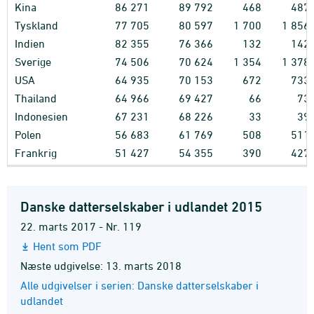
Kina
86
271
89
792
468
487
Tyskland
77
705
80
597
1
700
1
856
Indien
82
355
76
366
132
142
Sverige
74
506
70
624
1
354
1
378
USA
64
935
70
153
672
733
Thailand
64
966
69
427
66
73
Indonesien
67
231
68
226
33
39
Polen
56
683
61
769
508
511
Frankrig
51
427
54
355
390
427
Danske datterselskaber i udlandet 2015
22. marts 2017 - Nr. 119
Hent som PDF
Næste udgivelse: 13. marts 2018
Alle udgivelser i serien: Danske datterselskaber i
udlandet