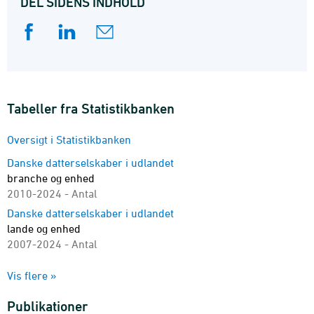
DEL SIDENS INDHOLD
Tabeller fra Statistikbanken
Oversigt i Statistikbanken
Danske datterselskaber i udlandet
branche og enhed
2010-2024 - Antal
Danske datterselskaber i udlandet
lande og enhed
2007-2024 - Antal
Danske datterselskaber i udlandet
Vis flere »
lande, branche og enhed
2010-2024 - Antal
Publikationer
Danske datterselskaber i udlandet