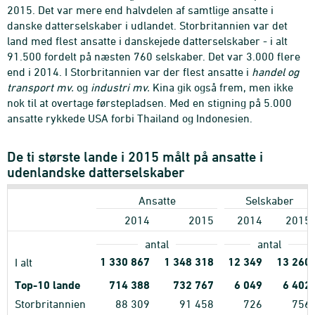
2015. Det var mere end halvdelen af samtlige ansatte i
danske datterselskaber i udlandet. Storbritannien var det
land med flest ansatte i danskejede datterselskaber - i alt
91.500 fordelt på næsten 760 selskaber. Det var 3.000 flere
end i 2014. I Storbritannien var der flest ansatte i
handel og
transport mv.
og
industri mv.
Kina gik også frem, men ikke
nok til at overtage førstepladsen. Med en stigning på 5.000
ansatte rykkede USA forbi Thailand og Indonesien.
De ti største lande i 2015 målt på ansatte i
udenlandske datterselskaber
Ansatte
Selskaber
2014
2015
2014
2015
antal
antal
1
330
867
1
348
318
12
349
13
260
I alt
Top-10 lande
714
388
732
767
6
049
6
402
Storbritannien
88
309
91
458
726
756