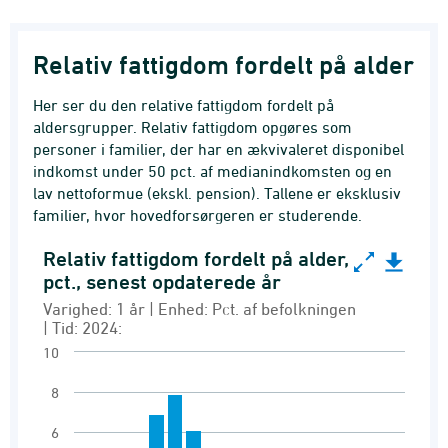
Relativ fattigdom fordelt på alder
Her ser du den relative fattigdom fordelt på
aldersgrupper. Relativ fattigdom opgøres som
personer i familier, der har en ækvivaleret disponibel
indkomst under 50 pct. af medianindkomsten og en
lav nettoformue (ekskl. pension). Tallene er eksklusiv
familier, hvor hovedforsørgeren er studerende.
Relativ fattigdom fordelt på alder,
Relativ fattigdom fordelt på alder, pct., senest 
pct., senest opdaterede år
Bar chart with 18 bars.
Varighed: 1 år | Enhed: Pct. af befolkningen
| Tid: 2024:
Varighed: 1 år | Enhed: Pct. af befolkningen | T
10
Relativ fattigdom
8
View as data table, Relativ fattigdom fordelt 
The chart has 1 X axis displaying Alder.
6