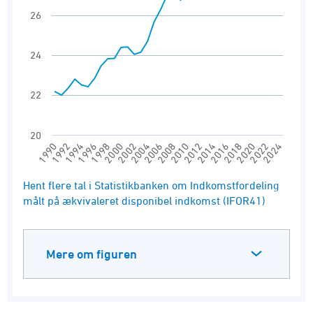
26
24
22
20
2004
2008
2012
2016
2020
2024
1990
1994
1998
2002
2006
2010
2014
2018
2022
1992
1996
2000
End of interactive chart.
Hent flere tal i Statistikbanken om Indkomstfordeling
målt på ækvivaleret disponibel indkomst (IFOR41)
Mere om figuren