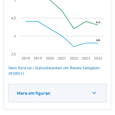
The chart has 1 Y axis displaying values. Range
4,5
4,3
4,3
4
3,8
3,8
3,5
2018
2019
2020
2021
2022
2023
2024
End of interactive chart.
Hent flere tal i Statistikbanken om Relativ fattigdom
(IFOR51)
Mere om figuren