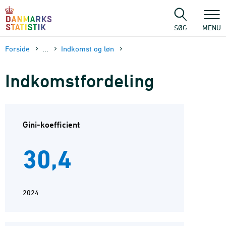
Gå
til
sidens
SØG
MENU
indhold
Forside
...
Indkomst og løn
Indkomstfordeling
Gini-koefficient
30,4
2024