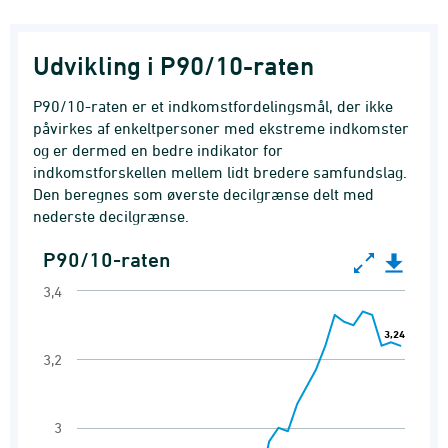
Udvikling i P90/10-raten
P90/10-raten er et indkomstfordelingsmål, der ikke
påvirkes af enkeltpersoner med ekstreme indkomster
og er dermed en bedre indikator for
indkomstforskellen mellem lidt bredere samfundslag.
Den beregnes som øverste decilgrænse delt med
nederste decilgrænse.
P90/10-raten
P90/10-raten
3,4
Line chart with 35 data points.
Indkomstfordeling målt på ækvivaleret dispo
3,24
3,24
3,2
View as data table, P90/10-raten
The chart has 1 X axis displaying categories.
The chart has 1 Y axis displaying values. Range
3