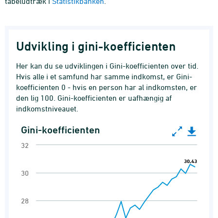
tabeludtræk i
Statistikbanken
.
Udvikling i gini-koefficienten
Her kan du se udviklingen i Gini-koefficienten over tid.
Hvis alle i et samfund har samme indkomst, er Gini-
koefficienten 0 - hvis en person har al indkomsten, er
den lig 100. Gini-koefficienten er uafhængig af
indkomstniveauet.
Gini-koefficienten
Gini-koefficienten
32
Line chart with 35 data points.
30,43
30,43
Indkomstfordeling målt på ækvivaleret dispo
30
View as data table, Gini-koefficienten
The chart has 1 X axis displaying categories.
28
The chart has 1 Y axis displaying values. Range