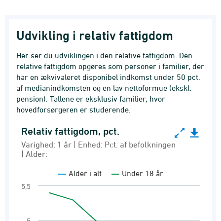
Udvikling i relativ fattigdom
Her ser du udviklingen i den relative fattigdom. Den
relative fattigdom opgøres som personer i familier, der
har en ækvivaleret disponibel indkomst under 50 pct.
af medianindkomsten og en lav nettoformue (ekskl.
pension). Tallene er eksklusiv familier, hvor
hovedforsørgeren er studerende.
Relativ fattigdom, pct.
Relativ fattigdom, pct.
Varighed: 1 år | Enhed: Pct. af befolkningen
Line chart with 2 lines.
| Alder:
Varighed: 1 år | Enhed: Pct. af befolkningen | A
Alder i alt
Under 18 år
Relativ fattigdom
5,5
View as data table, Relativ fattigdom, pct.
The chart has 1 X axis displaying categories.
5