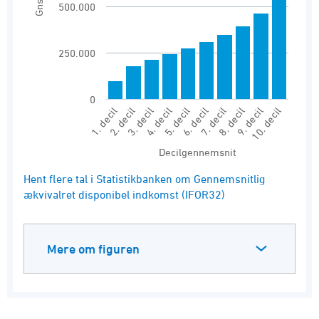
The chart has 1 Y axis displaying Gns.. Range:
Gns.
500.000
250.000
0
4. decil
9. decil
2. decil
7. decil
5. decil
10. decil
3. decil
8. decil
1. decil
6. decil
Decilgennemsnit
End of interactive chart.
Hent flere tal i Statistikbanken om Gennemsnitlig
ækvivalret disponibel indkomst (IFOR32)
Mere om figuren