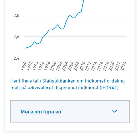
2,8
2,6
2,4
2014
1992
2018
1996
2022
2000
2004
2008
2012
1990
2016
1994
2020
1998
2024
2002
2006
2010
End of interactive chart.
Hent flere tal i Statistikbanken om Indkomstfordeling
målt på ækvivaleret disponibel indkomst (IFOR41)
Mere om figuren