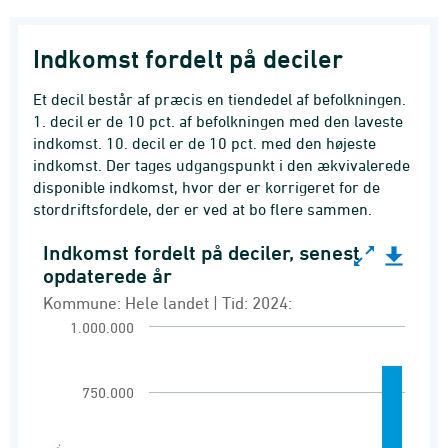
Indkomst fordelt på deciler
Et decil består af præcis en tiendedel af befolkningen.
1. decil er de 10 pct. af befolkningen med den laveste
indkomst. 10. decil er de 10 pct. med den højeste
indkomst. Der tages udgangspunkt i den ækvivalerede
disponible indkomst, hvor der er korrigeret for de
stordriftsfordele, der er ved at bo flere sammen.
Indkomst fordelt på deciler, senest
Indkomst fordelt på deciler, senest opdaterede 
opdaterede år
Bar chart with 10 bars.
Kommune: Hele landet | Tid: 2024:
Kommune: Hele landet | Tid: 2024:
1.000.000
Gennemsnitlig ækvivalret disponibel indkoms
View as data table, Indkomst fordelt på deci
750.000
The chart has 1 X axis displaying Decilgennem