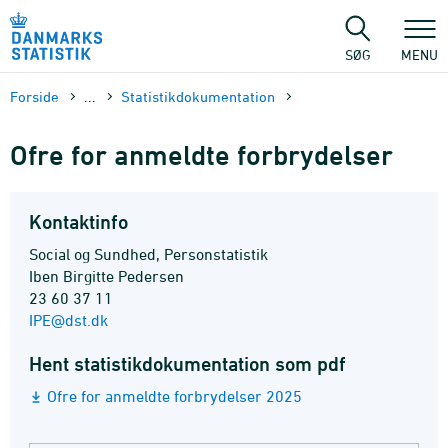
Gå
til
sidens
SØG
MENU
indhold
Forside
...
Statistik­dokument­ation
Ofre for anmeldte forbrydelser
Kontaktinfo
Social og Sundhed, Personstatistik
Iben Birgitte Pedersen
23 60 37 11
IPE@dst.dk
Hent statistikdokumentation som pdf
Ofre for anmeldte forbrydelser 2025