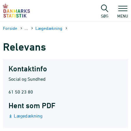
Gå
til
sidens
SØG
MENU
indhold
Forside
...
Lægedækning
Relevans
Kontaktinfo
Social og Sundhed
61 50 23 80
Hent som PDF
Lægedækning