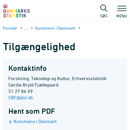
Gå
til
sidens
SØG
MENU
indhold
Forside
...
Kunstnere i Danmark
Tilgængelighed
Kontaktinfo
Forskning, Teknologi og Kultur, Erhvervsstatistik
Cecilie Bryld Fjællegaard
51 27 86 09
CBF@dst.dk
Hent som PDF
Kunstnere i Danmark