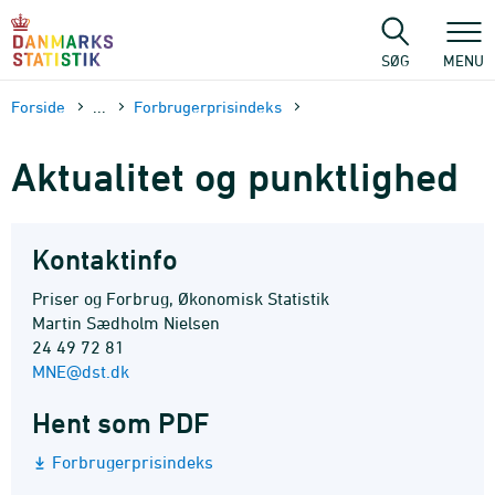
Gå
til
sidens
SØG
MENU
indhold
Forside
...
Forbrugerprisindeks
Aktualitet og punktlighed
Kontaktinfo
Priser og Forbrug, Økonomisk Statistik
Martin Sædholm Nielsen
24 49 72 81
MNE@dst.dk
Hent som PDF
Forbrugerprisindeks