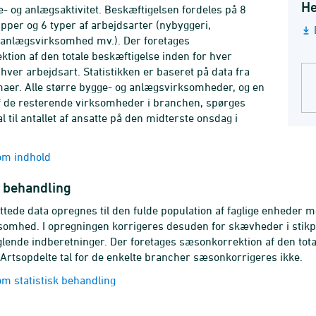
He
e- og anlægsaktivitet. Beskæftigelsen fordeles på 8
per og 6 typer af arbejdsarter (nybyggeri,
 anlægsvirksomhed mv.). Der foretages
tion af den totale beskæftigelse inden for hver
hver arbejdsart. Statistikken er baseret på data fra
er. Alle større bygge- og anlægsvirksomheder, og en
f de resterende virksomheder i branchen, spørges
l til antallet af ansatte på den midterste onsdag i
m indhold
k behandling
ttede data opregnes til den fulde population af faglige enheder m
omhed. I opregningen korrigeres desuden for skævheder i stik
glende indberetninger. Der foretages sæsonkorrektion af den tot
 Artsopdelte tal for de enkelte brancher sæsonkorrigeres ikke.
m statistisk behandling