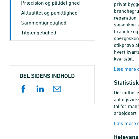
Præcision og pålidelighed
privat bygg
branchegrup
Aktualitet og punktlighed
reparation,
Sammenlignelighed
sæsonkorrek
branche og 
Tilgængelighed
spørgeskema
stikprøve a
hvert kvarta
kvartalet.
Læs mere o
DEL SIDENS INDHOLD
Statistis
Det indbere
anlægsvirks
tal for man
arbejdsart.
Læs mere o
Relevans