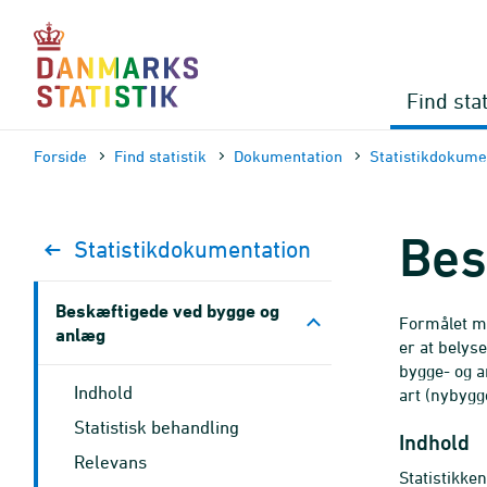
Gå
til
sidens
indhold
Find stat
Forside
Find statistik
Dokumen­tation
Statistik­dokume
Bes
Statistik­dokument­ation
Beskæftigede ved bygge og
Formålet me
anlæg
er at belyse
bygge- og a
Indhold
art (nybygg
Statistisk behandling
Indhold
Relevans
Statistikke