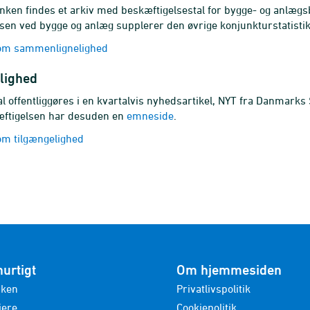
banken findes et arkiv med beskæftigelsestal for bygge- og anlægsb
sen ved bygge og anlæg supplerer den øvrige konjunkturstatistik
om sammenlignelighed
lighed
l offentliggøres i en kvartalvis nyhedsartikel, NYT fra Danmarks St
ftigelsen har desuden en
emneside
.
m tilgængelighed
hurtigt
Om hjemmesiden
nken
Privatlivspolitik
iere
Cookiepolitik