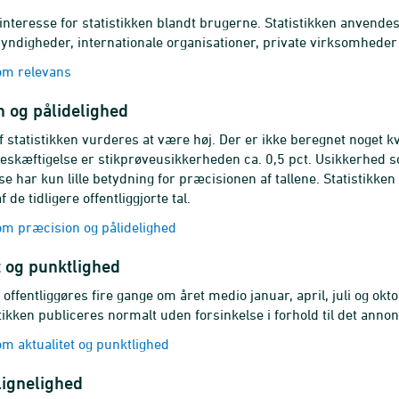
 interesse for statistikken blandt brugerne. Statistikken anvendes
myndigheder, internationale organisationer, private virksomhede
m relevans
 og pålidelighed
af statistikken vurderes at være høj. Der er ikke beregnet noget 
beskæftigelse er stikprøveusikkerheden ca. 0,5 pct. Usikkerhed som
e har kun lille betydning for præcisionen af tallene. Statistikken 
f de tidligere offentliggjorte tal.
m præcision og pålidelighed
t og punktlighed
 offentliggøres fire gange om året medio januar, april, juli og okto
stikken publiceres normalt uden forsinkelse i forhold til det anno
 aktualitet og punktlighed
ignelighed