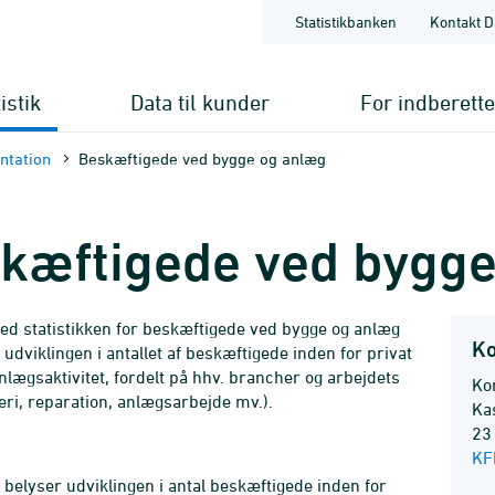
Statistikbanken
Kontakt D
istik
Data til kunder
For indberett
nt­ation
Beskæftigede ved bygge og anlæg
kæftigede ved bygge
d statistikken for beskæftigede ved bygge og anlæg
Ko
 udviklingen i antallet af beskæftigede inden for privat
nlægsaktivitet, fordelt på hhv. brancher og arbejdets
Kon
eri, reparation, anlægsarbejde mv.).
Ka
23
KF
n belyser udviklingen i antal beskæftigede inden for