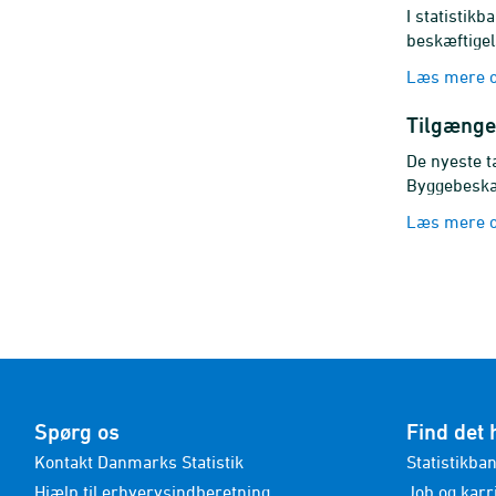
I statistik
beskæftigel
Læs mere 
Tilgænge
De nyeste ta
Byggebeskæ
Læs mere o
Spørg os
Find det 
Kontakt Danmarks Statistik
Statistikba
Hjælp til erhvervsindberetning
Job og karr