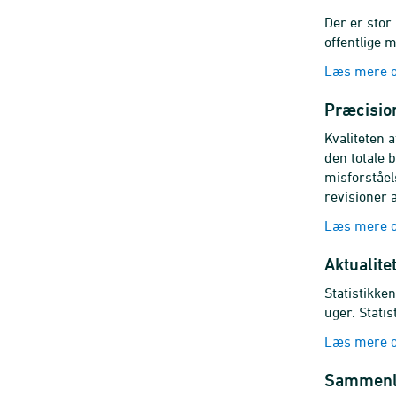
Der er stor
offentlige 
Læs mere o
Præcision
Kvaliteten 
den totale 
misforståels
revisioner a
Læs mere o
Aktualite
Statistikken
uger. Stati
Læs mere om
Sammenl