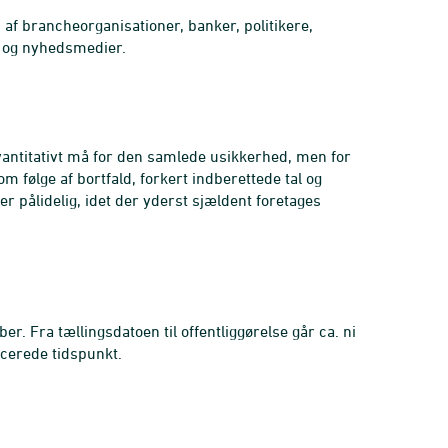
 af brancheorganisationer, banker, politikere,
r og nyhedsmedier.
kvantitativt må for den samlede usikkerhed, men for
 følge af bortfald, forkert indberettede tal og
er pålidelig, idet der yderst sjældent foretages
ber. Fra tællingsdatoen til offentliggørelse går ca. ni
ncerede tidspunkt.