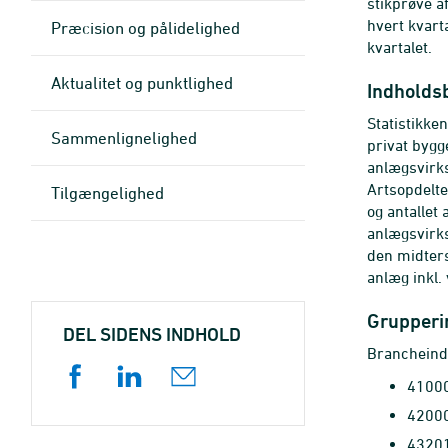
stikprøve a
hvert kvarta
Præcision og pålidelighed
kvartalet.
Aktualitet og punktlighed
Indholds
Statistikke
Sammenlignelighed
privat bygg
anlægsvirks
Artsopdelte
Tilgængelighed
og antallet
anlægsvirks
den midters
anlæg inkl.
Grupperin
DEL SIDENS INDHOLD
Brancheind
41000
42000
43201