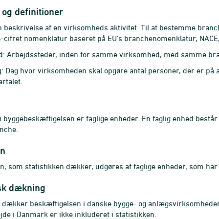
og definitioner
 beskrivelse af en virksomheds aktivitet. Til at bestemme bran
-cifret nomenklatur baseret på EU's branchenomenklatur, NACE, 
ed: Arbejdssteder, inden for samme virksomhed, med samme br
: Dag hvor virksomheden skal opgøre antal personer, der er på arb
rtalet.
 byggebeskæftigelsen er faglige enheder. En faglig enhed bestå
nche.
on
n, som statistikken dækker, udgøres af faglige enheder, som har
sk dækning
en dækker beskæftigelsen i danske bygge- og anlægsvirksomhede
de i Danmark er ikke inkluderet i statistikken.