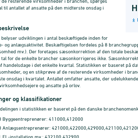
f de resterende virksomheder i branchen, spørges
H
l til antallet af ansatte på den midterste onsdag i
beskrivelse
n belyser udviklingen i antal beskæftigede inden for
e- og anlægsaktivitet. Beskæftigelsen fordeles på 8 branchegrupp
omhed mv.). Der foretages sæsonkorrektion af den totale beskæf
 tal for de enkelte brancher sæsonkorrigeres ikke. Sæsonkorrekt
 af handelsdage i det enkelte kvartal. Statistikken er baseret på 
omheder, og en stikprøve af de resterende virksomheder i branche
te onsdag i kvartalet. Antallet omfatter ansatte, der udelukkend
 virksomhedsejere og ansatte på orlov.
ger og klassifikationer
delingen i statistikken er baseret på den danske branchenomen
 Byggeentreprenører: 411000,412000
 Anlægsentreprenører: 421000,422000,429000,421100,4212
 EL-installation mv.: 432100,432900