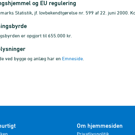
ngshjemmel og EU regulering
arks Statistik, jf. lovbekendtgørelse nr. 599 af 22. juni 2000. 
ningsbyrde
gsbyrden er opgjort til 655.000 kr.
plysninger
de ved bygge og anlæg har en
Emneside
.
hurtigt
Om hjemmesiden
nken
Privatlivspolitik