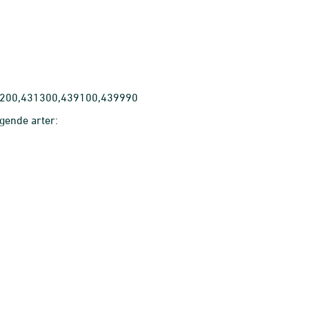
31200,431300,439100,439990
lgende arter: