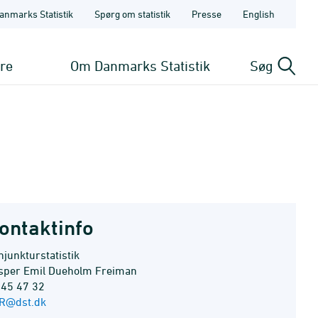
anmarks Statistik
Spørg om statistik
Presse
English
ere
Om Danmarks Statistik
Søg
ontaktinfo
junkturstatistik
sper Emil Dueholm Freiman
 45 47 32
R@dst.dk