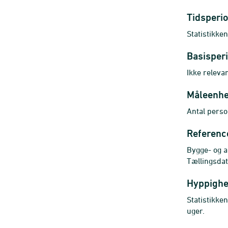
Tidsperi
Statistikke
Basisper
Ikke relevan
Måleenh
Antal perso
Referenc
Bygge- og a
Tællingsdat
Hyppigh
Statistikken
uger.