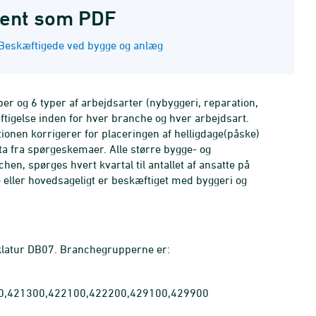
ent som PDF
Beskæftigede ved bygge og anlæg
er og 6 typer af arbejdsarter (nybyggeri, reparation,
tigelse inden for hver branche og hver arbejdsart.
ionen korrigerer for placeringen af helligdage(påske)
data fra spørgeskemaer. Alle større bygge- og
n, spørges hvert kvartal til antallet af ansatte på
e eller hovedsageligt er beskæftiget med byggeri og
klatur DB07. Branchegrupperne er:
00,421300,422100,422200,429100,429900