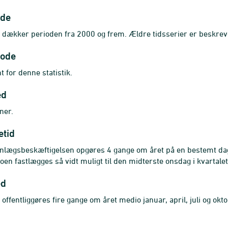
ode
n dækker perioden fra 2000 og frem. Ældre tidsserier er beskre
iode
t for denne statistik.
ed
ner.
etid
nlægsbeskæftigelsen opgøres 4 gange om året på en bestemt da
oen fastlægges så vidt muligt til den midterste onsdag i kvartalet
ed
 offentliggøres fire gange om året medio januar, april, juli og okto