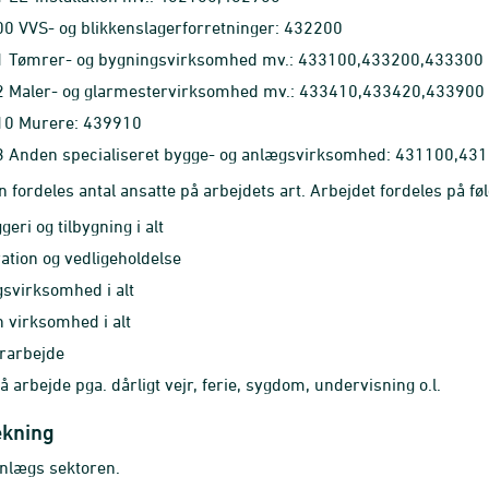
0 VVS- og blikkenslagerforretninger: 432200
 Tømrer- og bygningsvirksomhed mv.: 433100,433200,433300
 Maler- og glarmestervirksomhed mv.: 433410,433420,433900
0 Murere: 439910
 Anden specialiseret bygge- og anlægsvirksomhed: 431100,4
en fordeles antal ansatte på arbejdets art. Arbejdet fordeles på fø
eri og tilbygning i alt
ation og vedligeholdelse
svirksomhed i alt
 virksomhed i alt
rarbejde
å arbejde pga. dårligt vejr, ferie, sygdom, undervisning o.l.
kning
nlægs sektoren.