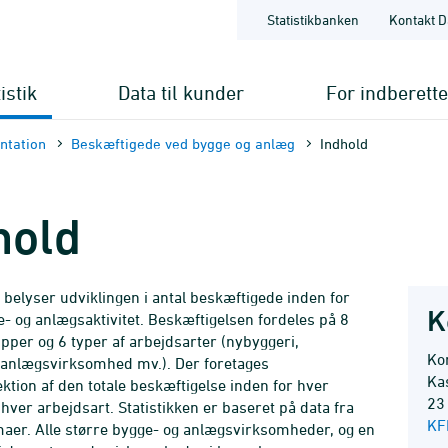
Statistikbanken
Kontakt D
istik
Data til kunder
For indberett
nt­ation
Beskæftigede ved bygge og anlæg
Indhold
hold
n belyser udviklingen i antal beskæftigede inden for
K
e- og anlægsaktivitet. Beskæftigelsen fordeles på 8
per og 6 typer af arbejdsarter (nybyggeri,
Kon
 anlægsvirksomhed mv.). Der foretages
Ka
tion af den totale beskæftigelse inden for hver
23
hver arbejdsart. Statistikken er baseret på data fra
KF
er. Alle større bygge- og anlægsvirksomheder, og en