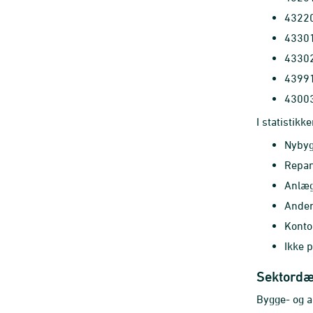
43220
43301
43302
43991
43003
I statistikk
Nybygg
Repar
Anlæg
Anden
Konto
Ikke p
Sektordæ
Bygge- og a