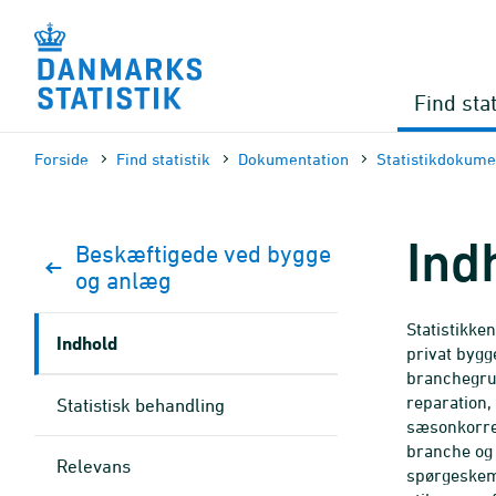
Gå
til
sidens
indhold
Find stat
Forside
Find statistik
Dokumen­tation
Statistik­dokume
Ind
Beskæftigede ved bygge
og anlæg
Statistikke
Indhold
privat bygg
branchegrup
reparation,
Statistisk behandling
sæsonkorrek
branche og 
Relevans
spørgeskema