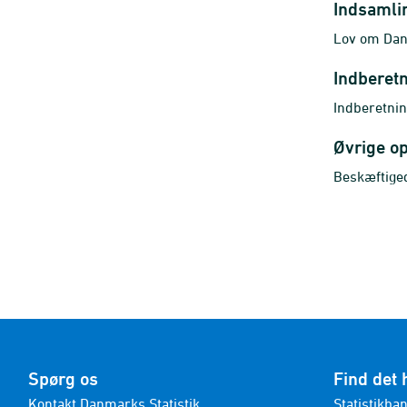
Indsamli
Lov om Danm
Indberet
Indberetnin
Øvrige o
Beskæftige
Spørg os
Find det 
Kontakt Danmarks Statistik
Statistikba