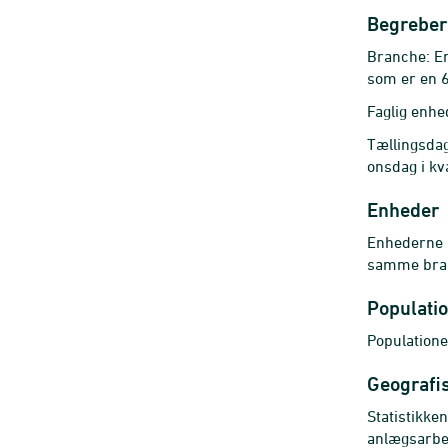
Begreber 
Branche: En
som er en 6
Faglig enh
Tællingsdag
onsdag i kva
Enheder
Enhederne i
samme bra
Populati
Populatione
Geografi
Statistikk
anlægsarbej