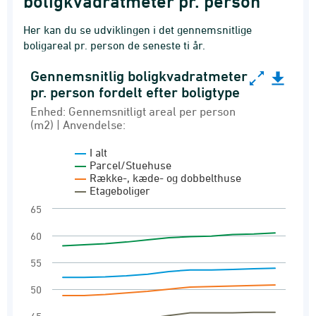
boligkvadratmeter pr. person
Her kan du se udviklingen i det gennemsnitlige
boligareal pr. person de seneste ti år.
Gennemsnitlig boligkvadratmeter
Gennemsnitlig boligkvadratmeter pr. person ford
pr. person fordelt efter boligtype
Line chart with 4 lines.
Enhed: Gennemsnitligt areal per person
(m2) | Anvendelse:
Enhed: Gennemsnitligt areal per person (m2) 
Boliger
I alt
Parcel/Stuehuse
View as data table, Gennemsnitlig boligkvadr
Række-, kæde- og dobbelthuse
Etageboliger
The chart has 1 X axis displaying categories.
65
The chart has 1 Y axis displaying values. Range
60
55
50