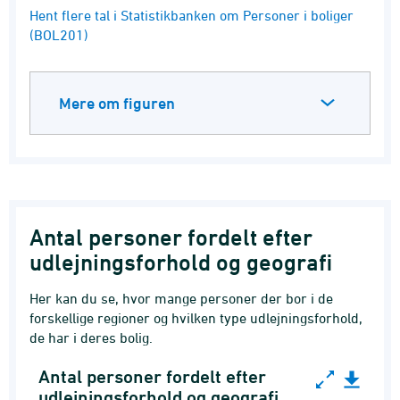
End of interactive chart.
Hent flere tal i Statistikbanken om Personer i boliger
(BOL201)
Mere om figuren
Antal personer fordelt efter
udlejningsforhold og geografi
Her kan du se, hvor mange personer der bor i de
forskellige regioner og hvilken type udlejningsforhold,
de har i deres bolig.
Antal personer fordelt efter
Antal personer fordelt efter udlejningsforhold o
udlejningsforhold og geografi