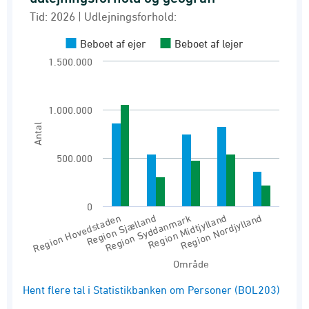
Bar chart with 2 data series.
Tid: 2026 | Udlejningsforhold:
Tid: 2026 | Udlejningsforhold:
Beboet af ejer
Beboet af lejer
Personer
1.500.000
View as data table, Antal personer fordelt ef
The chart has 1 X axis displaying Område.
1.000.000
The chart has 1 Y axis displaying Antal. Range
Antal
500.000
0
Region Syddanmark
Region Sjælland
Region Hovedstaden
Region Nordjylland
Region Midtjylland
Område
End of interactive chart.
Hent flere tal i Statistikbanken om Personer (BOL203)