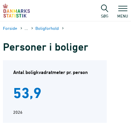
Gå
til
sidens
SØG
MENU
indhold
Forside
...
Boligforhold
Personer i boliger
Antal boligkvadratmeter pr. person
53,9
2026