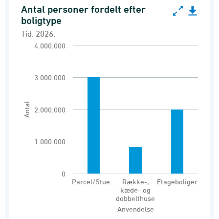
Antal personer fordelt efter
Antal personer fordelt efter boligtype
boligtype
Bar chart with 3 bars.
Tid: 2026:
Tid: 2026:
4.000.000
Personer i boliger
View as data table, Antal personer fordelt ef
3.000.000
The chart has 1 X axis displaying Anvendelse.
The chart has 1 Y axis displaying Antal. Range
Antal
2.000.000
1.000.000
0
Parcel/Stue…
Række-,
Etageboliger
kæde- og
dobbelthuse
Anvendelse