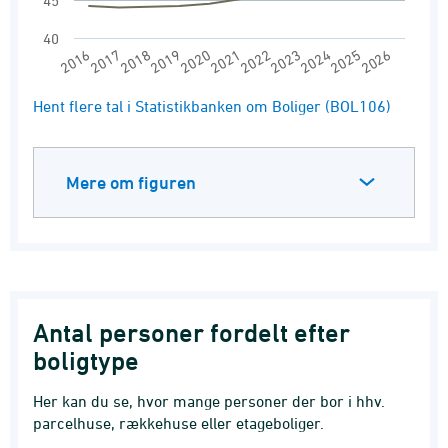
45
40
2017
2022
2016
2021
2026
2020
2025
2019
2024
2018
2023
End of interactive chart.
Hent flere tal i Statistikbanken om Boliger (BOL106)
Mere om figuren
Antal personer fordelt efter
boligtype
Her kan du se, hvor mange personer der bor i hhv.
parcelhuse, rækkehuse eller etageboliger.