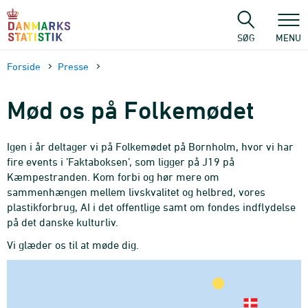
Gå
til
sidens
SØG
MENU
indhold
Forside
Presse
Mød os på Folkemødet
Igen i år deltager vi på Folkemødet på Bornholm, hvor vi har
fire events i ’Faktaboksen’, som ligger på J19 på
Kæmpestranden. Kom forbi og hør mere om
sammenhængen mellem livskvalitet og helbred, vores
plastikforbrug, AI i det offentlige samt om fondes indflydelse
på det danske kulturliv.
Vi glæder os til at møde dig.